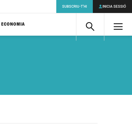
SUBSCRIU-T'HI
INICIA SESSIÓ
ECONOMIA
Cerca
M
Cerca