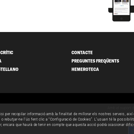
CRÍTIC
CONTACTE
A
PREGUNTES FREQÜENTS
STELLANO
HEMEROTECA
Amb el suport 
isi per recopilar informació amb la finalitat de millorar els nostres serveis, aix
ondicions generals de contractació
o rebutjar-ne l'ús fent clic a “Configuració de Cookies”. L'usuari té la possibili
ur, encara que haurà de tenir en compte que aquesta acció podrà ocasionar dific