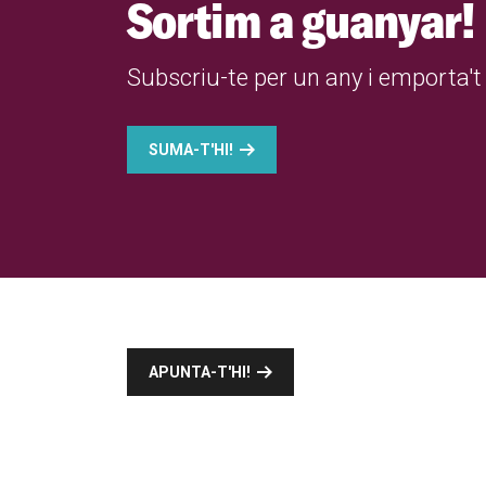
Sortim a guanyar!
Subscriu-te per un any i emporta't 
SUMA-T'HI!
APUNTA-T'HI!