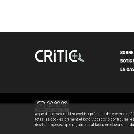
SOBRE 
BOTIG
EN CA
Aquest lloc web utilitza cookies pròpies i de tercers d'anàl
Avís legal i política de privacitat
Política de cookies
C
totes les cookies prement el botó “Accepto” o configurar-les 
desitja, impedexi que siguin instal·lades en el seu disc d