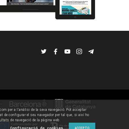
Twitter
Facebook
YouTube
Instagram
Telegram
de:
í com per a l'anàlisi de la seva navegació. Pot acceptar
tat de configurar el seu navegador per tal que, si així ho
ultats de navegació de la pàgina web.
Configuració de cookies
ACCEPTO