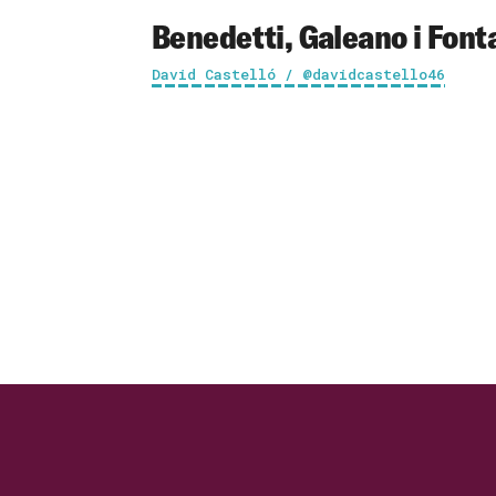
Benedetti, Galeano i Fonta
David Castelló / @davidcastello46