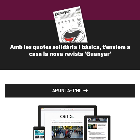
Amb les quotes solidària i bàsica, t'enviem a
casa la nova revista 'Guanyar'
APUNTA-T'HI!