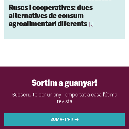
Ruscs i cooperatives: dues
alternatives de consum
agroalimentari diferents
Sortim a guanyar!
Subscriu-te per un any i emporta't a casa l'útima
revista
SUMA-T'HI!