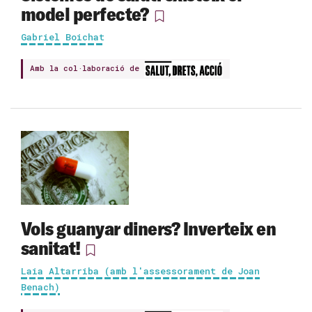
model perfecte?
Gabriel Boichat
Amb la col·laboració de
Vols guanyar diners? Inverteix en
sanitat!
Laia Altarriba (amb l'assessorament de Joan
Benach)