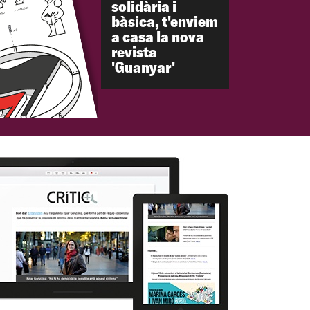
solidària i
bàsica, t'enviem
a casa la nova
revista
'Guanyar'