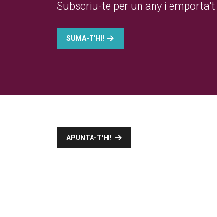
Subscriu-te per un any i emporta't 
SUMA-T'HI!
APUNTA-T'HI!