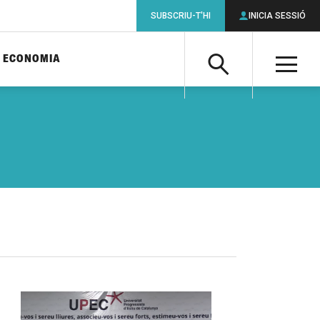
SUBSCRIU-T'HI
INICIA SESSIÓ
ECONOMIA
Cerca
M
Cerca