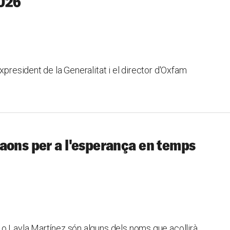
2026
xpresident de la Generalitat i el director d'Oxfam
aons per a l'esperança en temps
 o Layla Martínez són alguns dels noms que acollirà