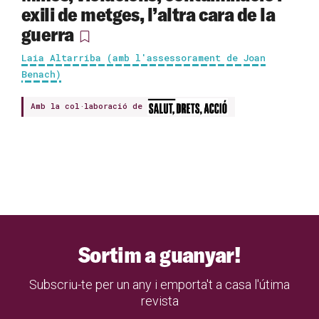
exili de metges, l’altra cara de la
guerra
Laia Altarriba (amb l'assessorament de Joan
Benach)
Amb la col·laboració de
Sortim a guanyar!
Subscriu-te per un any i emporta't a casa l'útima
revista