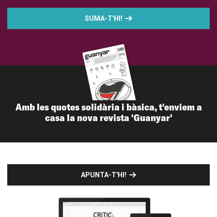
SUMA-T'HI!
Amb les quotes solidària i bàsica, t'enviem a
casa la nova revista 'Guanyar'
APUNTA-T'HI!