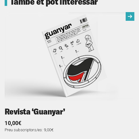
També et pot interessar
Següe
Revista ‘Guanyar’
R
10,00€
1
Preu subscriptors/es: 9,00€
Pr