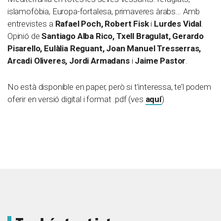
islamofòbia, Europa-fortalesa, primaveres àrabs… Amb
entrevistes a
Rafael Poch, Robert Fisk
i
Lurdes Vidal
.
Opinió de
Santiago Alba Rico, Txell Bragulat, Gerardo
Pisarello, Eulàlia Reguant, Joan Manuel Tresserras,
Arcadi Oliveres, Jordi Armadans
i
Jaime Pastor
.
No està disponible en paper, però si t’interessa, te’l podem
oferir en versió digital i format .pdf (ves
aquí
)