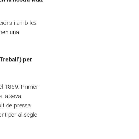
cions i amb les
rmen una
Treball’) per
 el 1869. Primer
e la seva
olt de pressa
nt per al segle