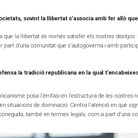
cietats, sovint la llibertat s’associa amb fer allò qu
que la llibertat és només satisfer els nostres desitjos
 part d’una comunitat que s’autogoverna i amb partici
efensa la tradició republicana en la qual t’encabeixe
licanisme posa l’èmfasi en l’estructura de les nostres rel
n situacions de dominació. Centra l’atenció en què sign
econeguda, també en termes legals, com a part d’una co