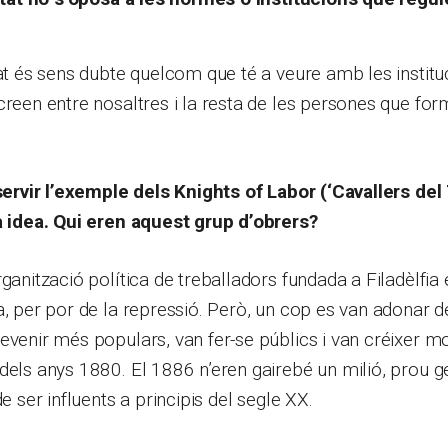
tat és sens dubte quelcom que té a veure amb les institu
creen entre nosaltres i la resta de les persones que fo
 servir l’exemple dels Knights of Labor (‘Cavallers del 
ta idea. Qui eren aquest grup d’obrers?
rganització política de treballadors fundada a Filadèlfia
a, per por de la repressió. Però, un cop es van adonar d
evenir més populars, van fer-se públics i van créixer m
dels anys 1880. El 1886 n’eren gairebé un milió, prou ge
de ser influents a principis del segle XX.