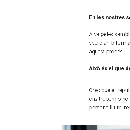
En les nostres so
A vegades sembla 
veure amb formar
aquest procés.
Això és el que d
Crec que el repub
ens trobem o no e
persona lliure, r