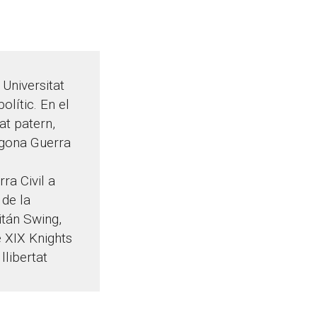
 Universitat
lític. En el
at patern,
Segona Guerra
ra Civil a
 de la
tán Swing,
e XIX Knights
llibertat