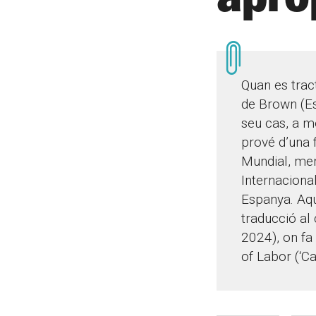
Quan es trac
de Brown (Es
seu cas, a mé
prové d’una 
Mundial, men
Internaciona
Espanya. Aqu
traducció al 
2024), on fa 
of Labor (‘Ca