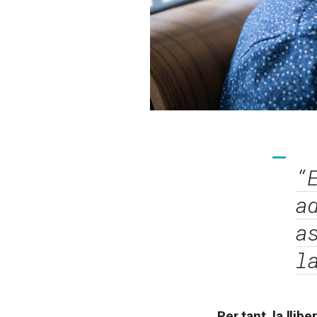
“
a
a
l
Per tant, la llib