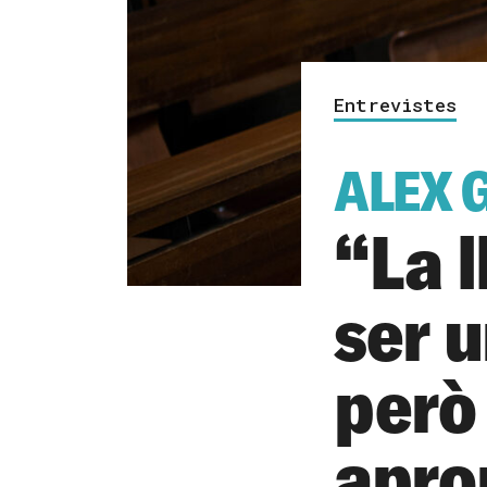
Entrevistes
ALEX 
“La l
ser u
però 
apro