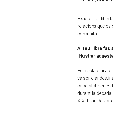
Exacte! La lliber
relacions que es 
comunitat.
Al teu llibre fas
il·lustrar aques
Es tracta d’una o
va ser clandestin
capacitat per esd
durant la dècada 
XIX. I van deixar 