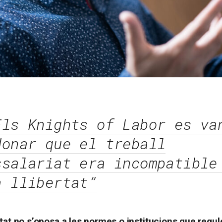
Els Knights of Labor es va
donar que el treball
ssalariat era incompatible
a llibertat”
ertat no s’oposa a les normes o institucions que regul