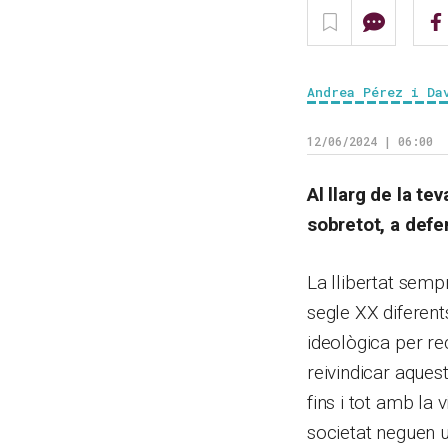
Andrea Pérez i Da
12/06/2024 | 06:00
Al llarg de la te
sobretot, a defe
La llibertat semp
segle XX diferent
ideològica per re
reivindicar aques
fins i tot amb la 
societat neguen u