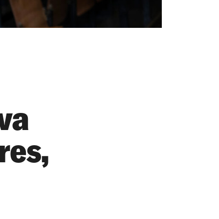
 va
res,