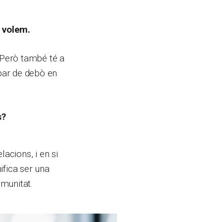
e volem.
. Però també té a
par de debò en
s?
acions, i en si
ifica ser una
munitat.