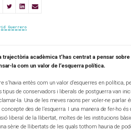
vid Guerrero
va trajectòria acadèmica t’has centrat a pensar sobre l
nsar-la com un valor de l’esquerra política.
re s’havia entès com un valor d’esquerres en política, pe
s tipus de conservadors i liberals de postguerra van inic
clamar-la. Una de les meves raons per voler-ne parlar é
t concepte des de l’esquerra. I una manera de fer-ho és
visió liberal de la llibertat, moltes de les institucions bà
na sèrie de llibertats de les quals tothom hauria de pod