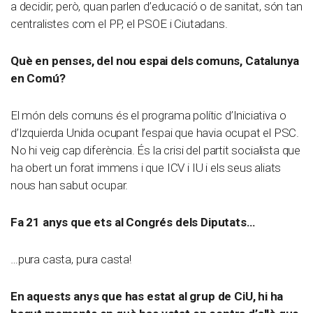
a decidir; però, quan parlen d’educació o de sanitat, són tan
centralistes com el PP, el PSOE i Ciutadans.
Què en penses, del nou espai dels comuns, Catalunya
en Comú?
El món dels comuns és el programa polític d’Iniciativa o
d’Izquierda Unida ocupant l’espai que havia ocupat el PSC.
No hi veig cap diferència. És la crisi del partit socialista que
ha obert un forat immens i que ICV i IU i els seus aliats
nous han sabut ocupar.
Fa 21 anys que ets al Congrés dels Diputats…
…pura casta, pura casta!
En aquests anys que has estat al grup de CiU, hi ha