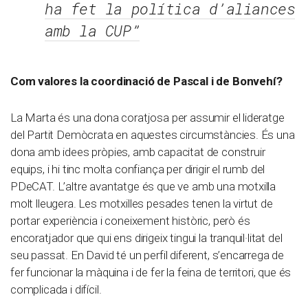
ha fet la política d’aliances
amb la CUP”
Com valores la coordinació de Pascal i de Bonvehí?
La Marta és una dona coratjosa per assumir el lideratge
del Partit Demòcrata en aquestes circumstàncies. És una
dona amb idees pròpies, amb capacitat de construir
equips, i hi tinc molta confiança per dirigir el rumb del
PDeCAT. L’altre avantatge és que ve amb una motxilla
molt lleugera. Les motxilles pesades tenen la virtut de
portar experiència i coneixement històric, però és
encoratjador que qui ens dirigeix tingui la tranquil·litat del
seu passat. En David té un perfil diferent, s’encarrega de
fer funcionar la màquina i de fer la feina de territori, que és
complicada i difícil.