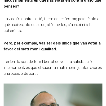
hagut moments en què has votat en contra d’allò que
penses?
La vida és contradicció, i hem de fer l’esforç perquè allò a
què aspires, allò que dius, allò que fas, s’aproximi a la
coherència.
Però, per exemple, vas ser dels únics que van votar a
favor del matrimoni igualitari.
Teníem la sort de tenir llibertat de vot. La satisfacció,
internament, és que el suport al matrimoni igualitari avui és
una posició de partit.