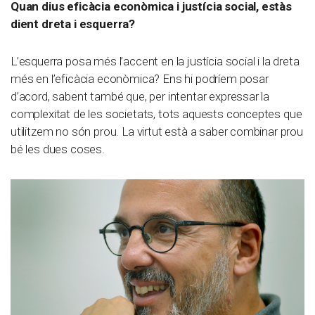
Quan dius eficàcia econòmica i justícia social, estàs
dient dreta i esquerra?
L’esquerra posa més l’accent en la justícia social i la dreta
més en l’eficàcia econòmica? Ens hi podríem posar
d’acord, sabent també que, per intentar expressar la
complexitat de les societats, tots aquests conceptes que
utilitzem no són prou. La virtut està a saber combinar prou
bé les dues coses.