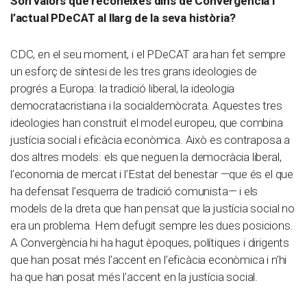
Són valors que reconeixes dins de Convergència i
l’actual PDeCAT al llarg de la seva història?
CDC, en el seu moment, i el PDeCAT ara han fet sempre
un esforç de síntesi de les tres grans ideologies de
progrés a Europa: la tradició liberal, la ideologia
democratacristiana i la socialdemòcrata. Aquestes tres
ideologies han construït el model europeu, que combina
justícia social i eficàcia econòmica. Això es contraposa a
dos altres models: els que neguen la democràcia liberal,
l’economia de mercat i l’Estat del benestar —que és el que
ha defensat l’esquerra de tradició comunista— i els
models de la dreta que han pensat que la justícia social no
era un problema. Hem defugit sempre les dues posicions.
A Convergència hi ha hagut èpoques, polítiques i dirigents
que han posat més l’accent en l’eficàcia econòmica i n’hi
ha que han posat més l’accent en la justícia social.