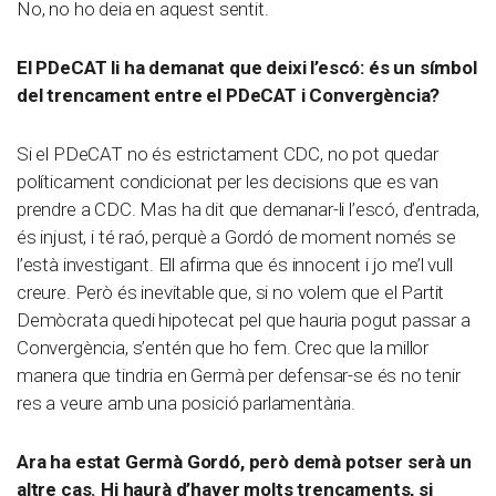
No, no ho deia en aquest sentit.
El PDeCAT li ha demanat que deixi l’escó: és un símbol
del trencament entre el PDeCAT i Convergència?
Si el PDeCAT no és estrictament CDC, no pot quedar
políticament condicionat per les decisions que es van
prendre a CDC. Mas ha dit que demanar-li l’escó, d’entrada,
és injust, i té raó, perquè a Gordó de moment només se
l’està investigant. Ell afirma que és innocent i jo me’l vull
creure. Però és inevitable que, si no volem que el Partit
Demòcrata quedi hipotecat pel que hauria pogut passar a
Convergència, s’entén que ho fem. Crec que la millor
manera que tindria en Germà per defensar-se és no tenir
res a veure amb una posició parlamentària.
Ara ha estat Germà Gordó, però demà potser serà un
altre cas. Hi haurà d’haver molts trencaments, si