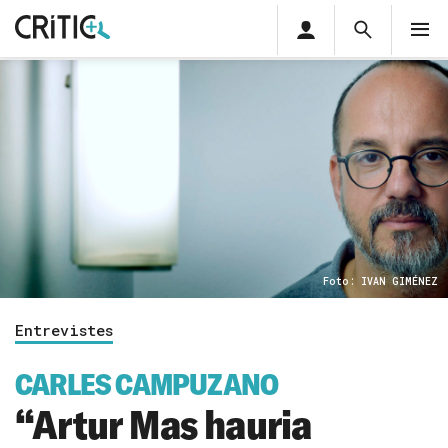
Àrea
Cerca
M
privada
Cerca
Subscriu-t'hi
Cerc
per...
Inicia sessió
Foto: IVAN GIMÉNEZ
Entrevistes
CARLES CAMPUZANO
“Artur Mas hauria