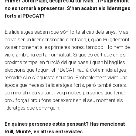
Primer Jordi Pujol, després Artur Mas… i Puigdemont
no es tornarà a presentar. S’han acabat els lideratges
forts al PDeCAT?
Els lideratges sabem que són forts al cap dels anys. Mas
no va ser un líder carismàtic d’entrada, i, quan Puigdemont
va ser nomenat a les primeres hores, tampoc. Ho hem de
viure amb una certa normalitat. Sí que és cert que en els
pròxims temps, en funció del que passi i quan hi hagi les
eleccions que toquin, el PDeCAT haurà d’oferir lideratges i
resoldre sí o sí aquesta situació. Probablement vivim una
època que necessita lideratges forts, però també corals.
Jo miro al meu voltant i veig moltes persones que tenen
prou força i prou fons per exercir en el seu moment els
lideratges que convinguin.
En quines persones estàs pensant? Has mencionat
Rull, Munté, en altres entrevistes.