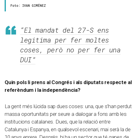
Foto: IVAN GIMÉNEZ
“El mandat del 27-S ens
legitima per fer moltes
coses, però no per fer una
DUI”
Quin pols li prens al Congrés i als diputats respecte al
referèndum i la independència?
La gent més lúcida sap dues coses: una, que s’han perdut
massa oportunitats per seure a dialogar a fons amb les
institucions catalanes. Dues, que la relació entre
Catalunya i Espanya, en qualsevol escenari, mai serà la de
10 anys enrere. Després, hi ha un sector que té ganes de