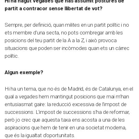
Hi ha hagut vegades que has assumit postures de
partit a contracor sense llibertat de vot?
Sempre, per definició, quan milites en un partit polític i no
ets membre d’una secta, no pots combregar amb les
posicions del teu partit de la A a la Z, i això provoca
situacions que poden ser incòmodes quan ets un càrrec
polític.
Algun exemple?
Hi ha un tema, que no és de Madrid, és de Catalunya, en el
qual a vegades hem mantingut posicions que mai m’han
entusiasmat gaire: la reducció excessiva de l’impost de
successions. L’impost de successions s’ha de reformar,
però jo crec que aquesta taxa ens acosta a una de les
aspiracions que hem de tenir en una societat moderna,
que és la igualtat d’oportunitats.