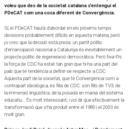
voleu que des de la societat catalana s’entengui el
PDeCAT com una cosa diferent de Convergència.
Sí, el PDeCAT haurà d’abordar en els pròxims temps
decisions probablement difícils en aquesta matèria, però
jo crec que la decisió està presa: un partit polític
d’emancipació nacional a Catalunya és inevitablement un
projecte polític de regeneració democràtica. Però fixa-t’hi:
la força de CDC ha estat tan gran que hi ha una part del
país que té tendència a definir-se respecte a CDC.
Aquesta part de la societat, que té Convergència com a
contrapart ideològica, és filla de CDC: són fills de TV3, de
la immersió lingüística, de la posada en marxa del sistema
educatiu… És molt interessant, i vol dir que efectivament la
transformació que s’ha produït entre el 1980 i el 2003 és
molt gran.