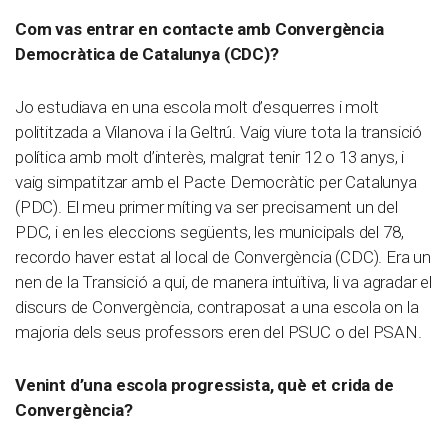
Com vas entrar en contacte amb Convergència
Democràtica de Catalunya (CDC)?
Jo estudiava en una escola molt d’esquerres i molt
polititzada a Vilanova i la Geltrú. Vaig viure tota la transició
política amb molt d’interès, malgrat tenir 12 o 13 anys, i
vaig simpatitzar amb el Pacte Democràtic per Catalunya
(PDC). El meu primer míting va ser precisament un del
PDC, i en les eleccions següents, les municipals del 78,
recordo haver estat al local de Convergència (CDC). Era un
nen de la Transició a qui, de manera intuïtiva, li va agradar el
discurs de Convergència, contraposat a una escola on la
majoria dels seus professors eren del PSUC o del PSAN.
Venint d’una escola progressista, què et crida de
Convergència?