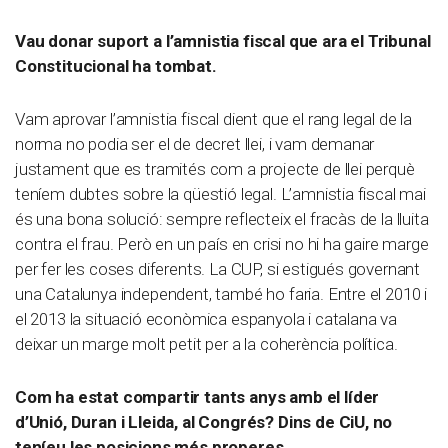
Vau donar suport a l’amnistia fiscal que ara el Tribunal
Constitucional ha tombat.
Vam aprovar l’amnistia fiscal dient que el rang legal de la
norma no podia ser el de decret llei, i vam demanar
justament que es tramités com a projecte de llei perquè
teníem dubtes sobre la qüestió legal. L’amnistia fiscal mai
és una bona solució: sempre reflecteix el fracàs de la lluita
contra el frau. Però en un país en crisi no hi ha gaire marge
per fer les coses diferents. La CUP, si estigués governant
una Catalunya independent, també ho faria. Entre el 2010 i
el 2013 la situació econòmica espanyola i catalana va
deixar un marge molt petit per a la coherència política.
Com ha estat compartir tants anys amb el líder
d’Unió, Duran i Lleida, al Congrés? Dins de CiU, no
teníeu les posicions més properes.