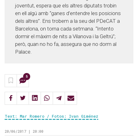
joventut, espera que els altres diputats trobin
en ell algú amb “ganes d’entendre les posicions
dels altres”. Ens trobem a la seu del PDeCAT a
Barcelona, on torna cada setmana. “Intento
dormir el màxim de nits a Vilanova i la Geltrú”;
però, quan no ho fa, assegura que no dorm al
Palace.
5
Text: Mar Romero / Fotos: Ivan Giménez
20/06/2017 | 20:00