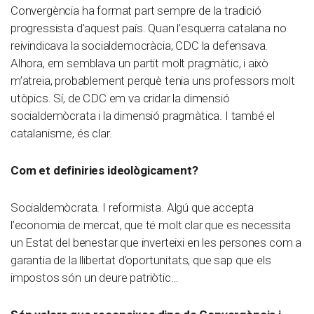
Convergència ha format part sempre de la tradició
progressista d’aquest país. Quan l’esquerra catalana no
reivindicava la socialdemocràcia, CDC la defensava.
Alhora, em semblava un partit molt pragmàtic, i això
m’atreia, probablement perquè tenia uns professors molt
utòpics. Sí, de CDC em va cridar la dimensió
socialdemòcrata i la dimensió pragmàtica. I també el
catalanisme, és clar.
Com et definiries ideològicament?
Socialdemòcrata. I reformista. Algú que accepta
l’economia de mercat, que té molt clar que es necessita
un Estat del benestar que inverteixi en les persones com a
garantia de la llibertat d’oportunitats, que sap que els
impostos són un deure patriòtic…