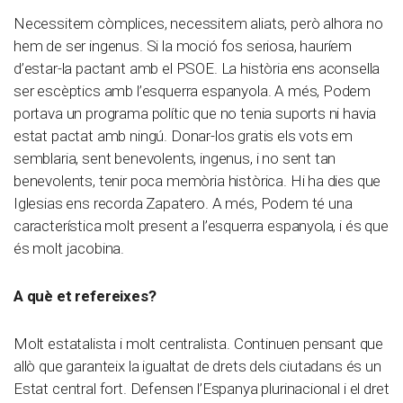
Necessitem còmplices, necessitem aliats, però alhora no
hem de ser ingenus. Si la moció fos seriosa, hauríem
d’estar-la pactant amb el PSOE. La història ens aconsella
ser escèptics amb l’esquerra espanyola. A més, Podem
portava un programa polític que no tenia suports ni havia
estat pactat amb ningú. Donar-los gratis els vots em
semblaria, sent benevolents, ingenus, i no sent tan
benevolents, tenir poca memòria històrica. Hi ha dies que
Iglesias ens recorda Zapatero. A més, Podem té una
característica molt present a l’esquerra espanyola, i és que
és molt jacobina.
A què et refereixes?
Molt estatalista i molt centralista. Continuen pensant que
allò que garanteix la igualtat de drets dels ciutadans és un
Estat central fort. Defensen l’Espanya plurinacional i el dret