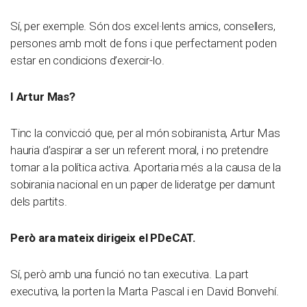
Sí, per exemple. Són dos excel·lents amics, consellers,
persones amb molt de fons i que perfectament poden
estar en condicions d’exercir-lo.
I Artur Mas?
Tinc la convicció que, per al món sobiranista, Artur Mas
hauria d’aspirar a ser un referent moral, i no pretendre
tornar a la política activa. Aportaria més a la causa de la
sobirania nacional en un paper de lideratge per damunt
dels partits.
Però ara mateix dirigeix el PDeCAT.
Sí, però amb una funció no tan executiva. La part
executiva, la porten la Marta Pascal i en David Bonvehí.