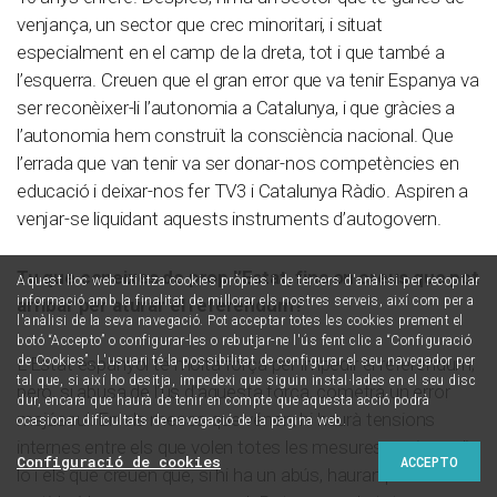
venjança, un sector que crec minoritari, i situat
especialment en el camp de la dreta, tot i que també a
l’esquerra. Creuen que el gran error que va tenir Espanya va
ser reconèixer-li l’autonomia a Catalunya, i que gràcies a
l’autonomia hem construït la consciència nacional. Que
l’errada que van tenir va ser donar-nos competències en
educació i deixar-nos fer TV3 i Catalunya Ràdio. Aspiren a
venjar-se liquidant aquests instruments d’autogovern.
Tu que coneixes de prop l’Estat, fins on creus que pot
Aquest lloc web utilitza cookies pròpies i de tercers d'anàlisi per recopilar
informació amb la finalitat de millorar els nostres serveis, així com per a
arribar per aturar el referèndum?
l'anàlisi de la seva navegació. Pot acceptar totes les cookies prement el
botó “Accepto” o configurar-les o rebutjar-ne l'ús fent clic a “Configuració
L’Estat espanyol té molta força per impedir el referèndum;
de Cookies”. L'usuari té la possibilitat de configurar el seu navegador per
tal que, si així ho desitja, impedexi que siguin instal·lades en el seu disc
però, si abusa de l’ús d’aquesta força, cometrà un error
dur, encara que haurà de tenir en compte que aquesta acció podrà
majúscul. En els mesos que vénen, hi haurà tensions
ocasionar dificultats de navegació de la pàgina web.
internes entre els que volen totes les mesures per impedir-
Configuració de cookies
ACCEPTO
lo i els que creuen que, si hi ha un abús, hauran perdut la