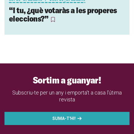
“I tu, ¿què votaràs a les properes
eleccions?”
Sortim a guanyar!
Subscriu-te per un any i emporta't a casa l'útima
revista
SUMA-T'HI!