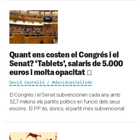
Quant ens costen el Congrés i el
Senat? ‘Tablets’, salaris de 5.000
euros i molta opacitat
David Castelló / @davidcastello46
El Congrés i el Senat subvencionen cada any amb
52,7 milions els partits polítics en funció dels seus
escons. El PP és, doncs, el partit més subvencionat