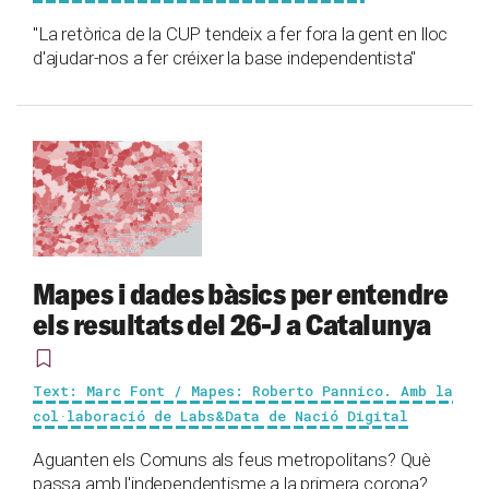
"La retòrica de la CUP tendeix a fer fora la gent en lloc
d'ajudar-nos a fer créixer la base independentista"
Mapes i dades bàsics per entendre
els resultats del 26-J a Catalunya
Text: Marc Font / Mapes: Roberto Pannico. Amb la
col·laboració de Labs&Data de Nació Digital
Aguanten els Comuns als feus metropolitans? Què
passa amb l'independentisme a la primera corona?