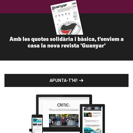
Amb les quotes solidària i bàsica, t'enviem a
casa la nova revista 'Guanyar'
APUNTA-T'HI!