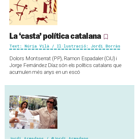
La ‘casta’ política catalana
Text: Núria Vilà / Il·lustració: Jordi Borràs
Dolors Montserrat (PP), Ramon Espadaler (CiU) i
Jorge Fernández Díaz són els polítics catalans que
acumulen més anys en un escó
Jordi Armadans / @Jordi_Armadans