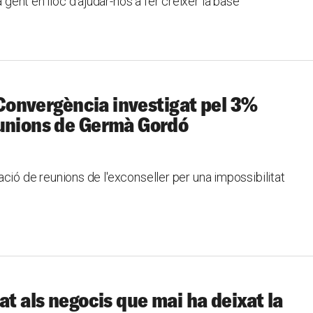
a gent en lloc d'ajudar-nos a fer créixer la base
e Convergència investigat pel 3%
eunions de Germà Gordó
elació de reunions de l'exconseller per una impossibilitat
at als negocis que mai ha deixat la