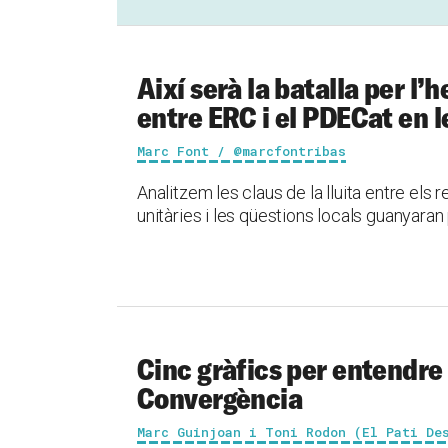
Així serà la batalla per 
entre ERC i el PDECat en 
Marc Font / @marcfontribas
Analitzem les claus de la lluita entre els 
unitàries i les qüestions locals guanyara
Cinc gràfics per entendre
Convergència
Marc Guinjoan i Toni Rodon (El Pati De