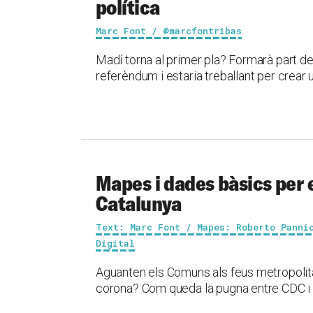
política
Marc Font / @marcfontribas
Madí torna al primer pla? Formarà part de
referèndum i estaria treballant per crear un
Mapes i dades bàsics per e
Catalunya
Text: Marc Font / Mapes: Roberto Panni
Digital
Aguanten els Comuns als feus metropolit
corona? Com queda la pugna entre CDC i E