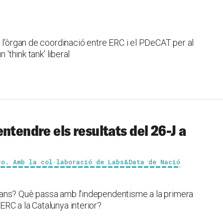
 l'òrgan de coordinació entre ERC i el PDeCAT per al
 'think tank' liberal
ntendre els resultats del 26-J a
co. Amb la col·laboració de Labs&Data de Nació
ans? Què passa amb l'independentisme a la primera
RC a la Catalunya interior?