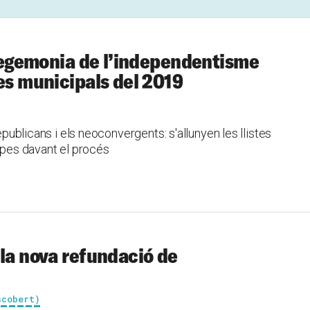
l’hegemonia de l’independentisme
les municipals del 2019
republicans i els neoconvergents: s'allunyen les llistes
n pes davant el procés
 la nova refundació de
scobert)