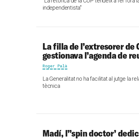
"La retòrica de la CUP tendeix a fer fora l
independentista"
La filla de l’extresorer d
gestionava l’agenda de r
Roger Palà
La Generalitat no ha facilitat al jutge la r
tècnica
Madí, l”spin doctor’ dedic