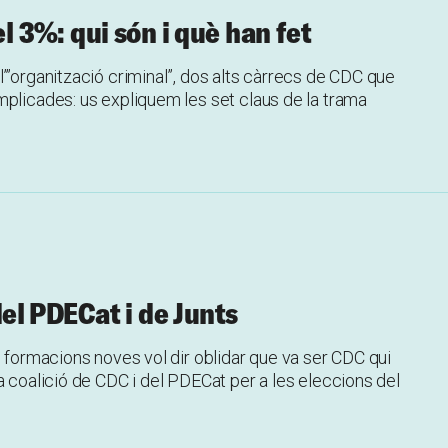
el 3%: qui són i què han fet
’”organització criminal”, dos alts càrrecs de CDC que
mplicades: us expliquem les set claus de la trama
 del PDECat i de Junts
s formacions noves vol dir oblidar que va ser CDC qui
a coalició de CDC i del PDECat per a les eleccions del