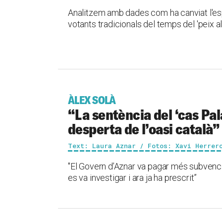
Analitzem amb dades com ha canviat l'espa
votants tradicionals del temps del 'peix a
ÀLEX SOLÀ
“La sentència del ‘cas Pal
desperta de l’oasi català”
Text: Laura Aznar / Fotos: Xavi Herrer
"El Govern d’Aznar va pagar més subvenci
es va investigar i ara ja ha prescrit”