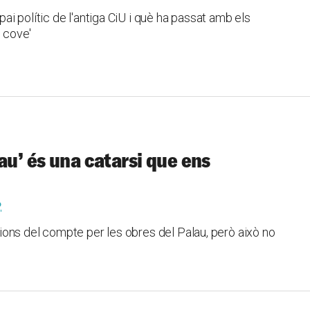
i polític de l'antiga CiU i què ha passat amb els
l cove'
au’ és una catarsi que ens
o
ons del compte per les obres del Palau, però això no