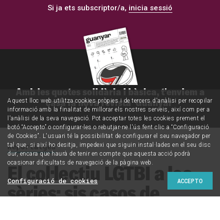
Si ja ets subscriptor/a,
inicia sessió
Amb les quotes solidària i bàsica, t'enviem a
casa la nova revista 'Guanyar'
Aquest lloc web utilitza cookies pròpies i de tercers d'anàlisi per recopilar
informació amb la finalitat de millorar els nostres serveis, així com per a
l'anàlisi de la seva navegació. Pot acceptar totes les cookies prement el
botó “Accepto” o configurar-les o rebutjar-ne l'ús fent clic a “Configuració
de Cookies”. L'usuari té la possibilitat de configurar el seu navegador per
Reportatges
tal que, si així ho desitja, impedexi que siguin instal·lades en el seu disc
dur, encara que haurà de tenir en compte que aquesta acció podrà
ocasionar dificultats de navegació de la pàgina web.
El col·lectiu LGTBI a les
Configuració de cookies
ACCEPTO
sèries: sis casos de
representació positiva i