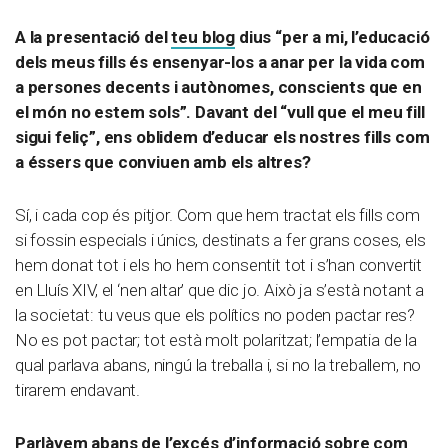
A la presentació del
teu blog
dius “per a mi, l’educació
dels meus fills és ensenyar-los a anar per la vida com
a persones decents i autònomes, conscients que en
el món no estem sols”. Davant del “vull que el meu fill
sigui feliç”, ens oblidem d’educar els nostres fills com
a éssers que conviuen amb els altres?
Sí, i cada cop és pitjor. Com que hem tractat els fills com
si fossin especials i únics, destinats a fer grans coses, els
hem donat tot i els ho hem consentit tot i s’han convertit
en Lluís XIV, el ‘nen altar’ que dic jo. Això ja s’està notant a
la societat: tu veus que els polítics no poden pactar res?
No es pot pactar; tot està molt polaritzat; l’empatia de la
qual parlava abans, ningú la treballa i, si no la treballem, no
tirarem endavant.
Parlàvem abans de l’excés d’informació sobre com