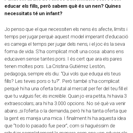
educar els fills, però sabem què és un nen? Quines
necessitats té un infant?
Jo penso que el que necessiten els nens és afecte, límits i
temps per jugar perquè aquest model imperant d’educació
es carrega el temps per jugar dels nens, i el joc és la seva
forma de vida. S’ha complicat molt una cosa: abans ens
educaven sense tantes pors. I és cert que ara els pares
tenen moltes pors. La Cristina Gutiérrez Lestón,
pedagoga, sempre els diu: “Qui vols que eduqui els teus
fills? Les teves pors o tu?”. Però també s’ha complicat
perquè hi ha una oferta brutal al mercat per fer del teu fill el
que tu vulguis fer; és increïble. Quan jo era petita, hi havia 3
extraescolars; ara hi ha 3.000 opcions. No sé què va venir
abans ,si l’oferta o la demanda, però hi ha tanta oferta que
la gent es mareja una mica. I finalment hi ha aquesta idea
que “todo lo pasado fue peor”, com si haguéssim de
rebutjar completament la manera com ens van educar els