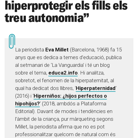
hiperprotegir els fills els
treu autonomia”
La periodista
Eva Millet
(Barcelona, 1968) fa 15
anys que es dedica a temes d’educació, publica
al setmanari de ‘La Vanguardia’ i té un blog
sobre el tema,
educa2.info
. Hi analitza,
sobretot, el fenomen de la hiperpaternitat, al
qual ha dedicat dos llibres, ‘
Hiperpaternidad
‘
(2016) i ‘
Hiperniños: ¿hijos perfectos o
hipohijos?
‘ (2018, ambdós a Plataforma
Editorial). Davant de modes i tendències en
l’àmbit de la criança, pur màrqueting segons
Millet, la periodista afirma que no es pot
professionalitzar quelcom de natural com és