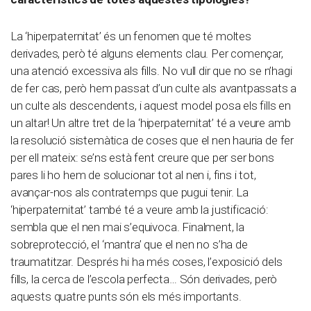
La ‘hiperpaternitat’ és un fenomen que té moltes
derivades, però té alguns elements clau. Per començar,
una atenció excessiva als fills. No vull dir que no se n’hagi
de fer cas, però hem passat d’un culte als avantpassats a
un culte als descendents, i aquest model posa els fills en
un altar! Un altre tret de la ‘hiperpaternitat’ té a veure amb
la resolució sistemàtica de coses que el nen hauria de fer
per ell mateix: se’ns està fent creure que per ser bons
pares li ho hem de solucionar tot al nen i, fins i tot,
avançar-nos als contratemps que pugui tenir. La
‘hiperpaternitat’ també té a veure amb la justificació:
sembla que el nen mai s’equivoca. Finalment, la
sobreprotecció, el ‘mantra’ que el nen no s’ha de
traumatitzar. Després hi ha més coses, l’exposició dels
fills, la cerca de l’escola perfecta… Són derivades, però
aquests quatre punts són els més importants.