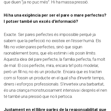
que diuen “ja no puc més”. Hi ha massa pressió.
Hi ha una exigència per ser el pare o mare perfectes?
I potser també un excés d’informació?
Exacte. Ser pares perfectes és impossible perquè ja
sabem que la perfecció no existeix en l’ésser humà. Els
fills no volen pares perfectes, sinó que siguin
raonablement bons, que els estimin i els posin límits.
Aquesta idea del pare perfecte, la família perfecta, fa molt
de mal. El cos perfecte, mira, encara te’l pots modelar,
però un fill no; no és un producte. Encara que es tracten
com si fossin un producte en el qual s’ha d’invertir temps,
diners i esforços professionals. S’inverteix una barbaritat,
és una criança monstruosament intensiva i després el nen
té també una pressió que no li pertoca.
Justament en el llibre parles de la responsabilitat que