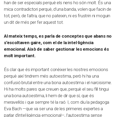
han de ser especials perquè els nens ho són molt. És una
mica contradictori perquè, d’una banda, volen que facin de
tot; però, de l’altra, que no pateixin, ni es frustrin ni moguin
un dit de més per fer aquest tot.
Al mateix temps, es parla de conceptes que abans no
s’escoltaven gaire, com el de la intel·ligència
emocional. Això de saber gestionar les emocions és
molt important.
És clar que és important conèixer les nostres emocions
perquè així tindrem més autoestima, però hi ha una
confusió brutal entre una bona autoestima i el narcisisme.
Hi ha molts pares que creuen que, perquè el seu fill tingui
una bona autoestima, li hem de dir que sí, que és
meravellós i que sempre té la raó. I, com diu la pedagoga
Eva Bach —que va ser una de les primeres expertes a
parlar d’intel·ligència emocional—, l’autoestima sense