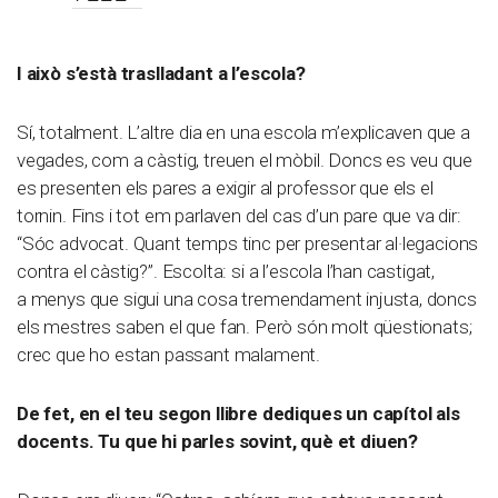
I això s’està traslladant a l’escola?
Sí, totalment. L’altre dia en una escola m’explicaven que a
vegades, com a càstig, treuen el mòbil. Doncs es veu que
es presenten els pares a exigir al professor que els el
tornin. Fins i tot em parlaven del cas d’un pare que va dir:
“Sóc advocat. Quant temps tinc per presentar al·legacions
contra el càstig?”. Escolta: si a l’escola l’han castigat,
a menys que sigui una cosa tremendament injusta, doncs
els mestres saben el que fan. Però són molt qüestionats;
crec que ho estan passant malament.
De fet, en el teu segon llibre dediques un capítol als
docents. Tu que hi parles sovint, què et diuen?