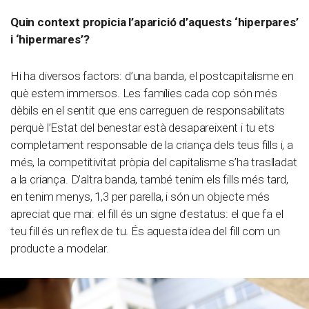
Quin context propicia l’aparició d’aquests ‘hiperpares’
i ‘hipermares’?
Hi ha diversos factors: d’una banda, el postcapitalisme en
què estem immersos. Les famílies cada cop són més
dèbils en el sentit que ens carreguen de responsabilitats
perquè l’Estat del benestar està desapareixent i tu ets
completament responsable de la criança dels teus fills i, a
més, la competitivitat pròpia del capitalisme s’ha traslladat
a la criança. D’altra banda, també tenim els fills més tard,
en tenim menys, 1,3 per parella, i són un objecte més
apreciat que mai: el fill és un signe d’estatus: el que fa el
teu fill és un reflex de tu. És aquesta idea del fill com un
producte a modelar.