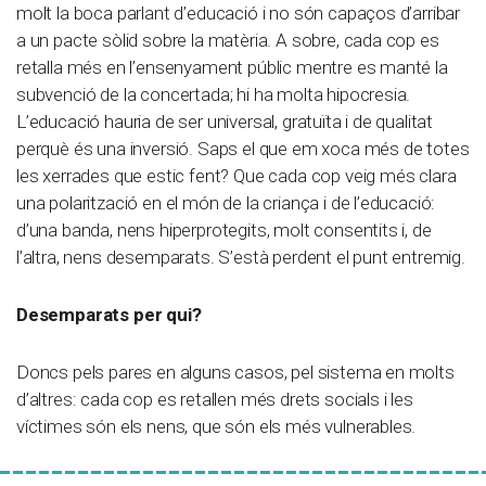
molt la boca parlant d’educació i no són capaços d’arribar
a un pacte sòlid sobre la matèria. A sobre, cada cop es
retalla més en l’ensenyament públic mentre es manté la
subvenció de la concertada; hi ha molta hipocresia.
L’educació hauria de ser universal, gratuïta i de qualitat
perquè és una inversió. Saps el que em xoca més de totes
les xerrades que estic fent? Que cada cop veig més clara
una polarització en el món de la criança i de l’educació:
d’una banda, nens hiperprotegits, molt consentits i, de
l’altra, nens desemparats. S’està perdent el punt entremig.
Desemparats per qui?
Doncs pels pares en alguns casos, pel sistema en molts
d’altres: cada cop es retallen més drets socials i les
víctimes són els nens, que són els més vulnerables.