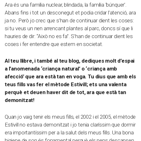
Ara és una família nuclear, blindada, la família ‘búnquer’.
Abans fins i tot un desconegut et podia cridar l’atenció, ara
ja no. Però jo crec que s’han de continuar dient les coses:
si tu veus un nen arrencant plantes al parc, doncs sí que li
hauries de dir: “Això no es fa”. S’han de continuar dient les
coses i fer entendre que estem en societat.
Al teu llibre, i també al teu blog, dediques molt d’espai
a l’anomenada ‘criança natural’ o ‘criança amb
afecció’ que ara està tan en voga. Tu dius que amb els
teus fills vas fer el mètode Estivill; ets una valenta
perquè et deuen haver dit de tot, ara que està tan
demonitzat!
Quan jo vaig tenir els meus fills, el 2002 i el 2005, el mètode
Estivill no estava demonitzat i jo tenia claríssim que dormir
era importantíssim per a la salut dels meus fills. Una bona
higiene de son és fonamental perquè els nens descansen,