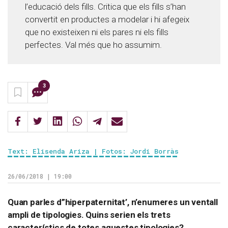
l’educació dels fills. Critica que els fills s’han
convertit en productes a modelar i hi afegeix
que no existeixen ni els pares ni els fills
perfectes. Val més que ho assumim.
3
Text: Elisenda Ariza | Fotos: Jordi Borràs
26/06/2018 | 19:00
Quan parles d”hiperpaternitat’, n’enumeres un ventall
ampli de tipologies. Quins serien els trets
característics de totes aquestes tipologies?