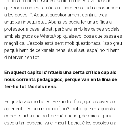
Doncs em diuen: “Ostres, sabíem que estava passant
quelcom amb les famílies i el llibre ens ajuda a posar nom
a les coses…”. Aquest qüestionament continu crea
angoixa i inseguretat. Abans es podia fer una crítica al
professor, a casa, al pati, però ara, amb les xarxes socials,
amb els grups de WhatsApp, qualsevol cosa que passa es
magnifica. L’escola està sent molt qüestionada, i sap greu
perquè hem de deixar els nens: és el seu espai; no hi hem
d’intervenir en tot.
En aquest capítol s’intueix una certa crítica cap als
nous corrents pedagògics, perquè van en la línia de
fer-ho tot fàcil als nens.
És que la vida no ho és! Fer-ho tot fàcil, que es diverteixi
aprenent… és una mica naïf, no? Trobo que en aquests
corrents hi ha una part de màrqueting, de mira a quina
escola tan especial va el meu fill, perquè les escoles ara