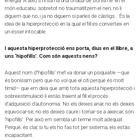
energia. A això s’hi suma una onada de ‘bonisme’ en el
món educatiu: sobretot no traumatitzem el nen, no li
diguem que no, i ja no diguem si parles de càstigs… És la
idea de la hiperprotecció en la qual el fill es converteix en
un ésser intocable.
I aquesta hiperprotecció ens porta, dius en el llibre, a
uns ‘hipofills’. Com són aquests nens?
Aquest nom d”hipofills’ me’l va donar un psiquiatre —que
és boníssim però que no vol que el citi perquè és molt
tímid— que em deia que amb tota aquesta hiperprotecció i
sobreestimulació li estàs traient al fill el procés
d’adquisició d’autonomia. No els deixes anar, no els deixes
equivocar-se, no els deixes caure i tornar-se a aixecar; són
‘hipofills’. Per això em sembla un terme molt adequat.
Perquè, és clar, si tu els ho fas tot per sistema, els estàs
incapacitant.