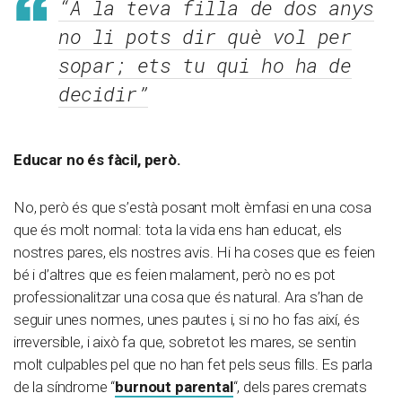
“A la teva filla de dos anys
no li pots dir què vol per
sopar; ets tu qui ho ha de
decidir”
Educar no és fàcil, però.
No, però és que s’està posant molt èmfasi en una cosa
que és molt normal: tota la vida ens han educat, els
nostres pares, els nostres avis. Hi ha coses que es feien
bé i d’altres que es feien malament, però no es pot
professionalitzar una cosa que és natural. Ara s’han de
seguir unes normes, unes pautes i, si no ho fas així, és
irreversible, i això fa que, sobretot les mares, se sentin
molt culpables pel que no han fet pels seus fills. Es parla
de la síndrome “
burnout parental
“, dels pares cremats