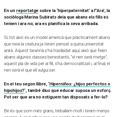
En un
reportatge
sobre la ‘hiperpaternitat’ a l”Ara’, la
sociòloga Marina Subirats deia que abans els fills es
tenien i ara no; ara es planifica la seva arribada.
Sí, tot això és un model americà que pràcticament abans
que neixi la criatura ja tenen pensat a quina universitat
anirà. Aquest tarannà s’ha traslladat aquí; això que feien
abans algunes classes benestants, “el nen serà metge”,
aquest pla de vida per al fill, s’ha democratitzat i, al final, el
nen serà el que ell vulgui ser.
En el teu segon llibre, ‘
Hiperniños: ¿hijos perfectos o
hipohijos?
‘, també dius que educar suposa un esforç.
Pot ser que ara no estiguem tan disposats a fer-lo?
Bé és que som més grans, treballem molt i tenim menys