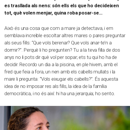
es trasllada als nens: són ells els que ho decideixen
tot, què volen menjar, quina roba posar-se…
Això és una cosa que com a mare ja detectava, i em
semblava increïble escoltar altres mares o pares preguntar
als seus fills: “Que vols berenar? Que vols anar-te’n a
dormir?”. Perquè li ho pregunten? Tu a la teva filla de dos
anys no li pots dir què vol per sopar; ets tu qui ho ha de
decidir. Recordo un dia a la piscina, en ple hivern, amb el
fred que feia a fora, un nen amb els cabells mullats i la
mare li pregunta: “Vols eixugar els cabells?”. És aquesta
idea de no imposar res als fills, la idea de la família
democràtica, i no és així: hi ha una jerarquia; ho sento.