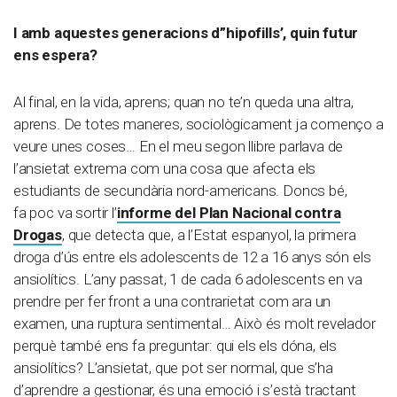
I amb aquestes generacions d”hipofills’, quin futur
ens espera?
Al final, en la vida, aprens; quan no te’n queda una altra,
aprens. De totes maneres, sociològicament ja començo a
veure unes coses… En el meu segon llibre parlava de
l’ansietat extrema com una cosa que afecta els
estudiants de secundària nord-americans. Doncs bé,
fa poc va sortir l’
informe del Plan Nacional contra
Drogas
, que detecta que, a l’Estat espanyol, la primera
droga d’ús entre els adolescents de 12 a 16 anys són els
ansiolítics. L’any passat, 1 de cada 6 adolescents en va
prendre per fer front a una contrarietat com ara un
examen, una ruptura sentimental… Això és molt revelador
perquè també ens fa preguntar: qui els els dóna, els
ansiolítics? L’ansietat, que pot ser normal, que s’ha
d’aprendre a gestionar, és una emoció i s’està tractant