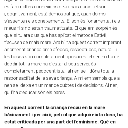
es fan moltes connexions neuronals durant el son
i, cognitivament, està demostrat que, quan dorms,
s’assenten els coneixements. El son és fonamental, i els
meus fills no estan traumatitzats. El que em sorprèn és
que, si tu ara dius que has aplicat el mètode Estivill,
t’acusen de mala mare. Ara hi ha aquest corrent imperant
anomenat criança amb afecció, respectuosa, natural… i
les bases són completament oposades: el nen ho ha de
decidir tot, la mare ha d’estar al seu servei, és
completament pedocentrista i al nen se li dóna tota la
responsabilitat de la seva criança. A mi em sembla que al
nen se’l deixa en un mar de dubtes i de decisions. Al nen,
qui l’ha d’educar són els pares.
En aquest corrent la criança recau en la mare
bàsicament i per això, pel rol que adquireix la dona, ha
estat criticada per una part del feminisme. Què en