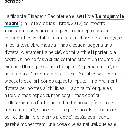
penses?
La filòsofa Élisabeth Badinter en el seu llibre ‘
La mujer y la
madre
‘ (La Esfera de los Libros, 2017) es mostra
indignada i assegura que aquesta concepció és un
retrocés. I és veritat: et carrega a tu el pes de la criança; el
fill és la teva obra mestra i l’has d’educar segons uns
dictats. Alletament ‘sine die’, dormir amb ell i portar-lo a
sobre i, si no ho fas així, els estaràs creant un trauma. Jo
explico al llibre que és un altre tipus d”hiperpaternitat’, en
aquest cas d”hipermaternitat’, perquè el fill es veu com un
producte que, si li dónes aquests ‘inputs’ —normalment
dictats per homes si t’hi fixes—, sortirà millor que els
altres, o més especial, més segur, més confiat.
L’alletament és fantàstic: jo també ho vaig fer amb els
meus fills; però, si no vols o no pots, no ets pitjor mare. I,
pel fet de dir “jo crio amb afecció”, estàs cosificant,
gairebé monetitzant, una cosa que és natural, que és el