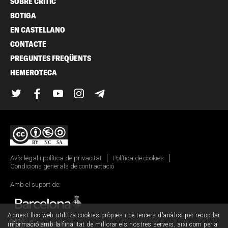
SOBRE CRÍTIC
BOTIGA
EN CASTELLANO
CONTACTE
PREGUNTES FREQÜENTS
HEMEROTECA
Twitter
Facebook
YouTube
Instagram
Telegram
Avís legal i política de privacitat
Política de cookies
Condicions generals de contractació
Amb el suport de:
Aquest lloc web utilitza cookies pròpies i de tercers d'anàlisi per recopilar
informació amb la finalitat de millorar els nostres serveis, així com per a