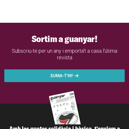
Sortim a guanyar!
Subscriu-te per un any i emporta't a casa l'útima
revista
SUMA-T'HI!
Amb les quotes solidària i bàsica, t'enviem a