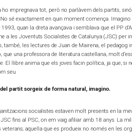
ca ho impregnava tot, però no parlàvem dels partits, si
. No sé exactament en quin moment comença. Imagino q
ny 1993, quan la dreta avançava i semblava que el PP d’A
-me a les Joventuts Socialistes de Catalunya (JSC) per i
, també, les lectures de Juan de Mairena, el pedagog i
que una professora de literatura castellana, molt d’esq
 El llibre anima que els joves facin política, ja que, si n
nom seu.
 del partit sorgeix de forma natural, imagino.
ganitzacions socialistes estaven molt presents en la mev
 JSC fins al PSC, on em vaig afiliar amb 18 anys. La mili
 veterans; aquella que es produeix no només en les org