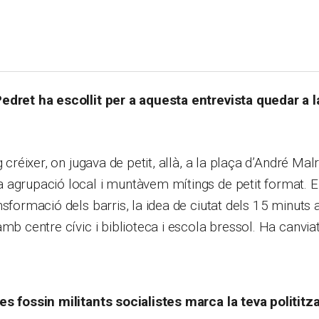
edret ha escollit per a aquesta entrevista quedar a l
g créixer, on jugava de petit, allà, a la plaça d’André Mal
 agrupació local i muntàvem mítings de petit format. E
nsformació dels barris, la idea de ciutat dels 15 minuts 
amb centre cívic i biblioteca i escola bressol. Ha canvia
es fossin militants socialistes marca la teva polititz