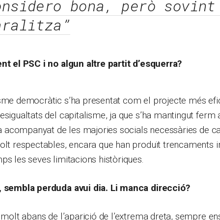
onsidero bona, però sovint
aralitza”
nt el PSC i no algun altre partit d’esquerra?
isme democràtic s’ha presentat com el projecte més efi
esigualtats del capitalisme, ja que s’ha mantingut ferm a
s’ha acompanyat de les majories socials necessàries de
olt respectables, encara que han produït trencaments i
ps les seves limitacions històriques.
, sembla perduda avui dia. Li manca direcció?
i molt abans de l’aparició de l’extrema dreta, sempre en