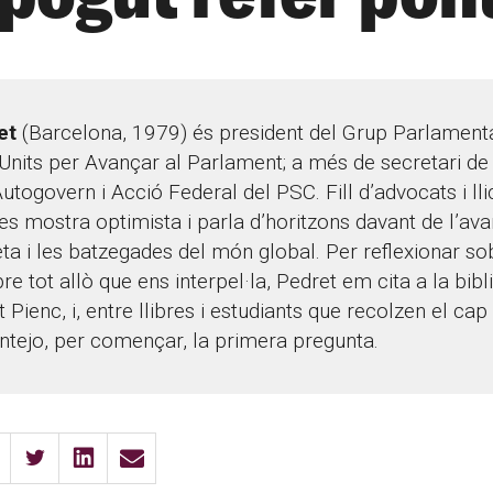
et
(Barcelona, 1979) és president del Grup Parlamenta
 Units per Avançar al Parlament; a més de secretari de 
Autogovern i Acció Federal del PSC. Fill d’advocats i ll
 es mostra optimista i parla d’horitzons davant de l’av
eta i les batzegades del món global. Per reflexionar so
bre tot allò que ens interpel·la, Pedret em cita a la bibl
 Pienc, i, entre llibres i estudiants que recolzen el ca
lantejo, per començar, la primera pregunta.