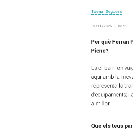
Txema Seglers
19/11/2025 | 06:00
Per què Ferran P
Pienc?
És el barri on vai
aquí amb la meva
representa la tra
d’equipaments; i 
a millor.
Que els teus par