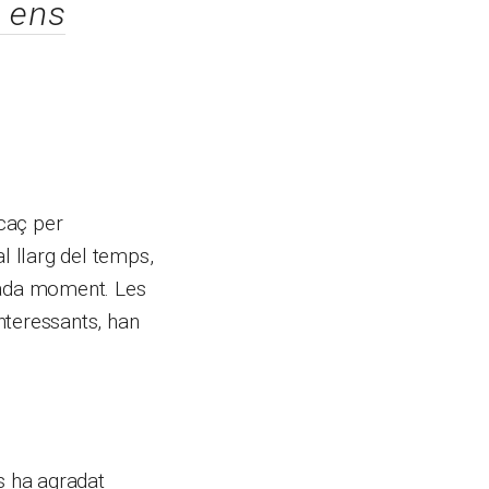
 ens
caç per
l llarg del temps,
 cada moment. Les
nteressants, han
s ha agradat