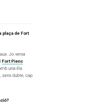
a plaça de Fort
raux. Jo venia
l
Fort Pienc
amb una illa
t, sens dubte, cap
ació?