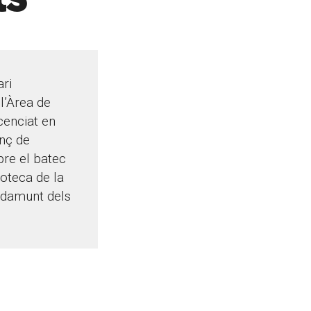
ri
l’Àrea de
icenciat en
anç de
bre el batec
ioteca de la
p damunt dels