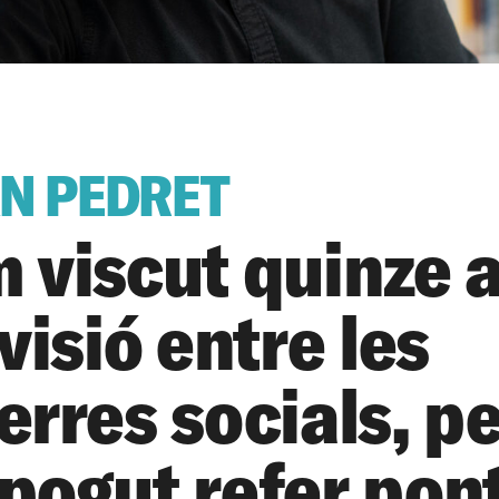
N PEDRET
 viscut quinze 
visió entre les
erres socials, p
pogut refer pon