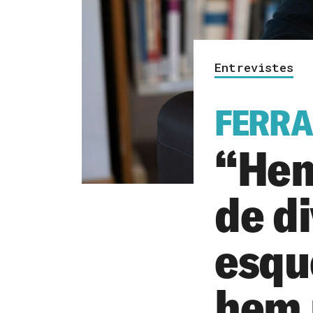
Entrevistes
FERRA
“Hem
de di
esqu
hem 