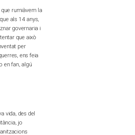
nó que rumiàvem la
ue als 14 anys,
znar governaria i
ntentar que això
nventat per
uerres, ens feia
o en fan, algú
a vida, des del
tància, jo
anitzacions