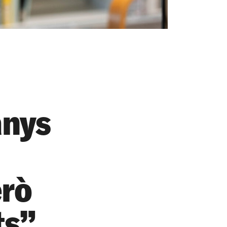
anys
erò
ts”