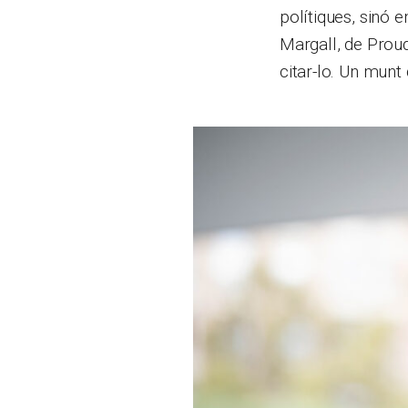
polítiques, sinó e
Margall, de Proud
citar-lo. Un munt 