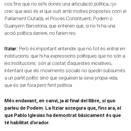
cos fins que no se’ls donés una articulació política, i jo
crec que això és el que surt amb moltes propostes com el
Parlament Ciutadà, el Procés Constituent, Podem o
Guanyem Barcelona, que entenen que, si no hi ha una
acció política darrere, no farien res.
Itziar:
Però és important entendre que no tot és entrar en
institucions, que hi ha expressions polítiques que no són a
les institucions: són al costat d’aquestes iniciatives,
intentant que els moviments socials no quedin subsumits
a un partit polític sinó que segueixin la seva pròpia vida,
que és ser fora però fent política.
Més endavant, en canvi, ja al final del llibre, sí que
parleu de Podem. La Itziar assegura que, fins ara, el
que Pablo Iglesias ha demostrat bàsicament és que
té habilitat d’orador.