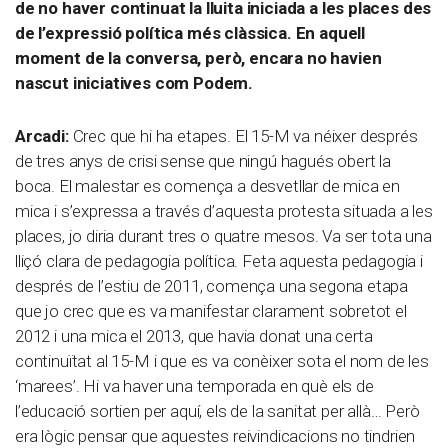
de no haver continuat la lluita iniciada a les places des
de l’expressió política més clàssica. En aquell
moment de la conversa, però, encara no havien
nascut iniciatives com Podem.
Arcadi:
Crec que hi ha etapes. El 15-M va néixer després
de tres anys de crisi sense que ningú hagués obert la
boca. El malestar es comença a desvetllar de mica en
mica i s’expressa a través d’aquesta protesta situada a les
places, jo diria durant tres o quatre mesos. Va ser tota una
lliçó clara de pedagogia política. Feta aquesta pedagogia i
després de l’estiu de 2011, comença una segona etapa
que jo crec que es va manifestar clarament sobretot el
2012 i una mica el 2013, que havia donat una certa
continuïtat al 15-M i que es va conèixer sota el nom de les
‘marees’. Hi va haver una temporada en què els de
l’educació sortien per aquí, els de la sanitat per allà… Però
era lògic pensar que aquestes reivindicacions no tindrien