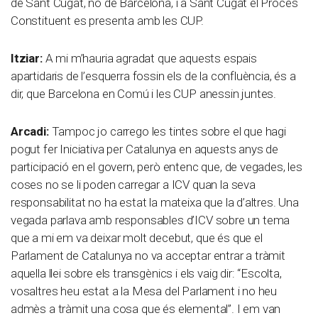
de Sant Cugat, no de Barcelona, i a Sant Cugat el Procés
Constituent es presenta amb les CUP.
Itziar:
A mi m’hauria agradat que aquests espais
apartidaris de l’esquerra fossin els de la confluència, és a
dir, que Barcelona en Comú i les CUP anessin juntes.
Arcadi:
Tampoc jo carrego les tintes sobre el que hagi
pogut fer Iniciativa per Catalunya en aquests anys de
participació en el govern, però entenc que, de vegades, les
coses no se li poden carregar a ICV quan la seva
responsabilitat no ha estat la mateixa que la d’altres. Una
vegada parlava amb responsables d’ICV sobre un tema
que a mi em va deixar molt decebut, que és que el
Parlament de Catalunya no va acceptar entrar a tràmit
aquella llei sobre els transgènics i els vaig dir: “Escolta,
vosaltres heu estat a la Mesa del Parlament i no heu
admès a tràmit una cosa que és elemental”. I em van