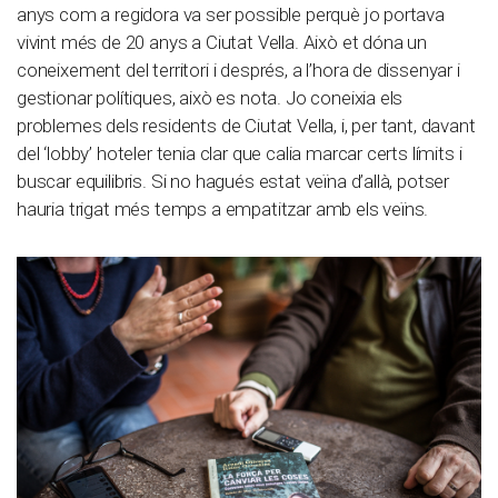
anys com a regidora va ser possible perquè jo portava
vivint més de 20 anys a Ciutat Vella. Això et dóna un
coneixement del territori i després, a l’hora de dissenyar i
gestionar polítiques, això es nota. Jo coneixia els
problemes dels residents de Ciutat Vella, i, per tant, davant
del ‘lobby’ hoteler tenia clar que calia marcar certs límits i
buscar equilibris. Si no hagués estat veïna d’allà, potser
hauria trigat més temps a empatitzar amb els veïns.