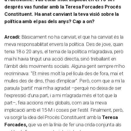
després vas fundar amb la Teresa Forcades Procés
Constituent. Ha anat canviant la teva visió sobre la
política amb el pas dels anys? Cap a on?
Arcadi:
Bàsicament no ha canviat; el que ha canviat és la
meva responsabilitat envers la política. Des de jove, quan
tenia 18 o 20 anys, el tema de la política m’agradava, però
mai hi havia tingut una acció directa, sinó treballant en
l’àmbit dels moviments socials. Alguna gent sempre m’ho
recriminava: “Et mires molt la pel·lícula des de fora, mai et
mulles des de dins, t’has d’implicar”. Però, com que a mi la
paraula ‘partit’ mai m’ha agradat –perquè no deixa de ser
l’expressió d’una part, i a mi m’agrada més el tot que la
part–, feia accions més globals, com ara la meva
implicació amb el 15-M i coses per l’estil. Finalment, però,
va sorgir la idea del Procés Constituent amb la
Teresa
Forcades,
que va en la línia de fer una crida conjunta als