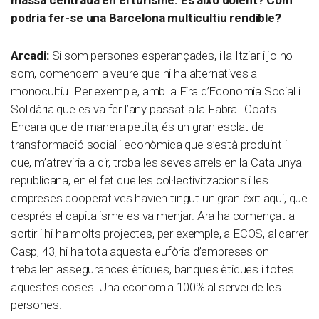
podria fer-se una Barcelona multicultiu rendible?
Arcadi:
Si som persones esperançades, i la Itziar i jo ho
som, comencem a veure que hi ha alternatives al
monocultiu. Per exemple, amb la Fira d’Economia Social i
Solidària que es va fer l’any passat a la Fabra i Coats.
Encara que de manera petita, és un gran esclat de
transformació social i econòmica que s’està produint i
que, m’atreviria a dir, troba les seves arrels en la Catalunya
republicana, en el fet que les col·lectivitzacions i les
empreses cooperatives havien tingut un gran èxit aquí, que
després el capitalisme es va menjar. Ara ha començat a
sortir i hi ha molts projectes, per exemple, a ECOS, al carrer
Casp, 43, hi ha tota aquesta eufòria d’empreses on
treballen assegurances ètiques, banques ètiques i totes
aquestes coses. Una economia 100% al servei de les
persones.