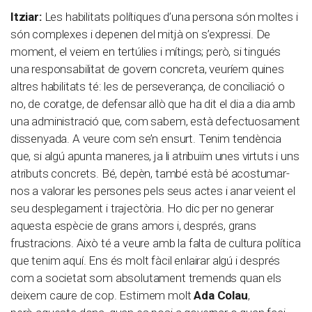
Itziar:
Les habilitats polítiques d’una persona són moltes i
són complexes i depenen del mitjà on s’expressi. De
moment, el veiem en tertúlies i mítings; però, si tingués
una responsabilitat de govern concreta, veuríem quines
altres habilitats té: les de perseverança, de conciliació o
no, de coratge, de defensar allò que ha dit el dia a dia amb
una administració que, com sabem, està defectuosament
dissenyada. A veure com se’n ensurt. Tenim tendència
que, si algú apunta maneres, ja li atribuïm unes virtuts i uns
atributs concrets. Bé, depèn, també està bé acostumar-
nos a valorar les persones pels seus actes i anar veient el
seu desplegament i trajectòria. Ho dic per no generar
aquesta espècie de grans amors i, després, grans
frustracions. Això té a veure amb la falta de cultura política
que tenim aquí. Ens és molt fàcil enlairar algú i després
com a societat som absolutament tremends quan els
deixem caure de cop. Estimem molt
Ada Colau
,