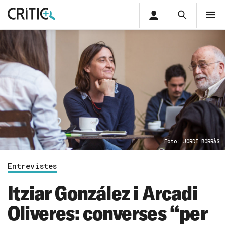
Àrea
Cerca
M
privada
Cerca
Subscriu-t'hi
Cerc
per...
Inicia sessió
Foto: JORDI BORRÀS
Entrevistes
Itziar González i Arcadi
Oliveres: converses “per