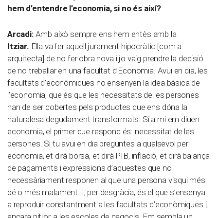
hem d’entendre l’economia, si no és així?
Arcadi:
Amb això sempre ens hem entès amb la
Itziar.
Ella va fer aquell jurament hipocràtic [com a
arquitecta] de no fer obra nova i jo vaig prendre la decisió
de no treballar en una facultat d’Economia. Avui en dia, les
facultats d’econòmiques no ensenyen la idea bàsica de
l’economia, que és que les necessitats de les persones
han de ser cobertes pels productes que ens dóna la
naturalesa degudament transformats. Si a mi em diuen
economia, el primer que responc és: necessitat de les
persones. Si tu avui en dia preguntes a qualsevol per
economia, et dirà borsa, et dirà PIB, inflació, et dirà balança
de pagaments i expressions d’aquestes que no
necessàriament responen al que una persona visqui més
bé o més malament. I, per desgràcia, és el que s’ensenya
a reproduir constantment a les facultats d’econòmiques i,
encara pitjor, a les escoles de negocis. Em sembla un