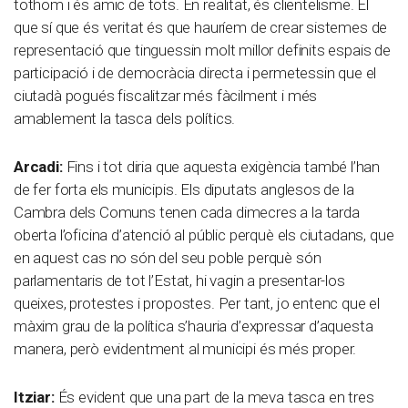
tothom i és amic de tots. En realitat, és clientelisme. El
que sí que és veritat és que hauríem de crear sistemes de
representació que tinguessin molt millor definits espais de
participació i de democràcia directa i permetessin que el
ciutadà pogués fiscalitzar més fàcilment i més
amablement la tasca dels polítics.
Arcadi:
Fins i tot diria que aquesta exigència també l’han
de fer forta els municipis. Els diputats anglesos de la
Cambra dels Comuns tenen cada dimecres a la tarda
oberta l’oficina d’atenció al públic perquè els ciutadans, que
en aquest cas no són del seu poble perquè són
parlamentaris de tot l’Estat, hi vagin a presentar-los
queixes, protestes i propostes. Per tant, jo entenc que el
màxim grau de la política s’hauria d’expressar d’aquesta
manera, però evidentment al municipi és més proper.
Itziar:
És evident que una part de la meva tasca en tres