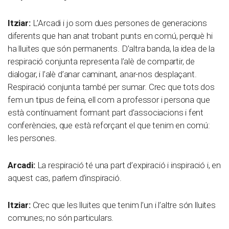
Itziar:
L’Arcadi i jo som dues persones de generacions
diferents que han anat trobant punts en comú, perquè hi
ha lluites que són permanents. D’altra banda, la idea de la
respiració conjunta representa l’alè de compartir, de
dialogar, i l’alè d’anar caminant, anar-nos desplaçant.
Respiració conjunta també per sumar. Crec que tots dos
fem un tipus de feina, ell com a professor i persona que
està contínuament formant part d’associacions i fent
conferències, que està reforçant el que tenim en comú:
les persones.
Arcadi:
La respiració té una part d’expiració i inspiració i, en
aquest cas, parlem d’inspiració.
Itziar:
Crec que les lluites que tenim l’un i l’altre són lluites
comunes; no són particulars.