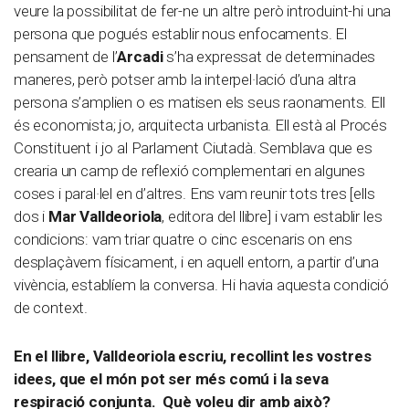
veure la possibilitat de fer-ne un altre però introduint-hi una
persona que pogués establir nous enfocaments. El
pensament de l’
Arcadi
s’ha expressat de determinades
maneres, però potser amb la interpel·lació d’una altra
persona s’amplien o es matisen els seus raonaments. Ell
és economista; jo, arquitecta urbanista. Ell està al Procés
Constituent i jo al Parlament Ciutadà. Semblava que es
crearia un camp de reflexió complementari en algunes
coses i paral·lel en d’altres. Ens vam reunir tots tres [ells
dos i
Mar Valldeoriola
, editora del llibre] i vam establir les
condicions: vam triar quatre o cinc escenaris on ens
desplaçàvem físicament, i en aquell entorn, a partir d’una
vivència, establíem la conversa. Hi havia aquesta condició
de context.
En el llibre, Valldeoriola escriu, recollint les vostres
idees, que el món pot ser més comú i la seva
respiració conjunta. Què voleu dir amb això?