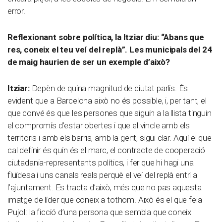
error.
Reflexionant sobre política, la Itziar diu: “Abans que
res, coneix el teu veí del replà”. Les municipals del 24
de maig haurien de ser un exemple d’això?
Itziar:
Depèn de quina magnitud de ciutat parlis. És
evident que a Barcelona això no és possible, i, per tant, el
que convé és que les persones que siguin a la llista tinguin
el compromís d’estar obertes i que el vincle amb els
territoris i amb els barris, amb la gent, sigui clar. Aquí el que
cal definir és quin és el marc, el contracte de cooperació
ciutadania-representants polítics, i fer que hi hagi una
fluïdesa i uns canals reals perquè el veí del replà entri a
l’ajuntament. Es tracta d’això, més que no pas aquesta
imatge de líder que coneix a tothom. Això és el que feia
Pujol: la ficció d’una persona que sembla que coneix