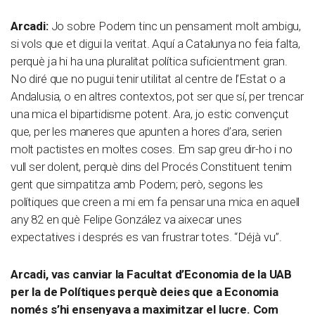
Arcadi:
Jo sobre Podem tinc un pensament molt ambigu,
si vols que et digui la veritat. Aquí a Catalunya no feia falta,
perquè ja hi ha una pluralitat política suficientment gran.
No diré que no pugui tenir utilitat al centre de l’Estat o a
Andalusia, o en altres contextos, pot ser que sí, per trencar
una mica el bipartidisme potent. Ara, jo estic convençut
que, per les maneres que apunten a hores d’ara, serien
molt pactistes en moltes coses. Em sap greu dir-ho i no
vull ser dolent, perquè dins del Procés Constituent tenim
gent que simpatitza amb Podem; però, segons les
polítiques que creen a mi em fa pensar una mica en aquell
any 82 en què Felipe González va aixecar unes
expectatives i després es van frustrar totes. “Déjà vu”.
Arcadi, vas canviar la Facultat d’Economia de la UAB
per la de Polítiques perquè deies que a Economia
només s’hi ensenyava a maximitzar el lucre. Com