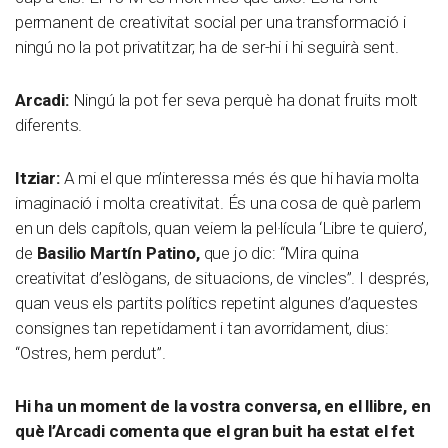
permanent de creativitat social per una transformació i
ningú no la pot privatitzar; ha de ser-hi i hi seguirà sent.
Arcadi:
Ningú la pot fer seva perquè ha donat fruits molt
diferents.
Itziar:
A mi el que m’interessa més és que hi havia molta
imaginació i molta creativitat. És una cosa de què parlem
en un dels capítols, quan veiem la pel·lícula ‘Libre te quiero’,
de
Basilio Martín Patino,
que jo dic: “Mira quina
creativitat d’eslògans, de situacions, de vincles”. I després,
quan veus els partits polítics repetint algunes d’aquestes
consignes tan repetidament i tan avorridament, dius:
“Ostres, hem perdut”.
Hi ha un moment de la vostra conversa, en el llibre, en
què l’Arcadi comenta que el gran buit ha estat el fet