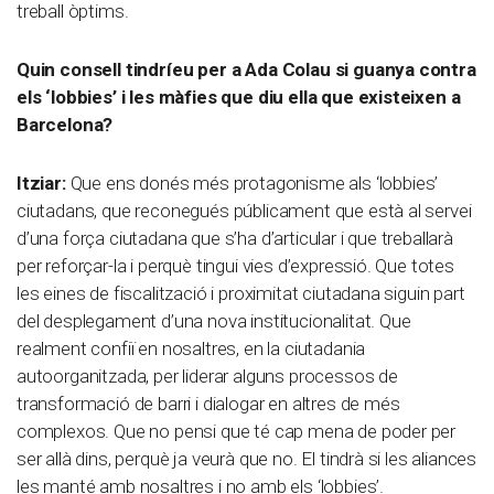
treball òptims.
Quin consell tindríeu per a Ada Colau si guanya contra
els ‘lobbies’ i les màfies que diu ella que existeixen a
Barcelona?
Itziar:
Que ens donés més protagonisme als ‘lobbies’
ciutadans, que reconegués públicament que està al servei
d’una força ciutadana que s’ha d’articular i que treballarà
per reforçar-la i perquè tingui vies d’expressió. Que totes
les eines de fiscalització i proximitat ciutadana siguin part
del desplegament d’una nova institucionalitat. Que
realment confiï en nosaltres, en la ciutadania
autoorganitzada, per liderar alguns processos de
transformació de barri i dialogar en altres de més
complexos. Que no pensi que té cap mena de poder per
ser allà dins, perquè ja veurà que no. El tindrà si les aliances
les manté amb nosaltres i no amb els ‘lobbies’.