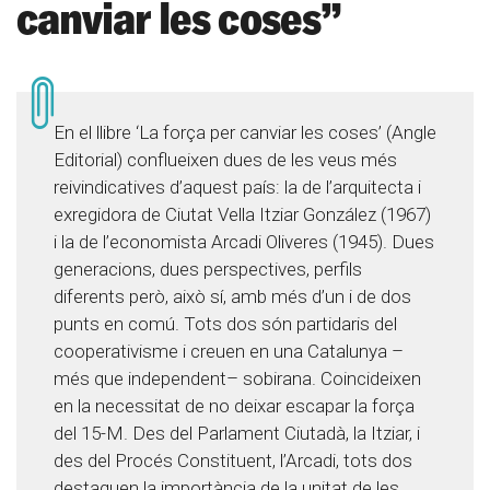
canviar les coses”
En el llibre ‘La força per canviar les coses’ (Angle
Editorial) conflueixen dues de les veus més
reivindicatives d’aquest país: la de l’arquitecta i
exregidora de Ciutat Vella Itziar González (1967)
i la de l’economista Arcadi Oliveres (1945). Dues
generacions, dues perspectives, perfils
diferents però, això sí, amb més d’un i de dos
punts en comú. Tots dos són partidaris del
cooperativisme i creuen en una Catalunya –
més que independent– sobirana. Coincideixen
en la necessitat de no deixar escapar la força
del 15-M. Des del Parlament Ciutadà, la Itziar, i
des del Procés Constituent, l’Arcadi, tots dos
destaquen la importància de la unitat de les