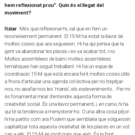
hem reflexionat prou”. Quin és el llegat del
moviment?
Itziar
: Més que reflexionar-hi, cal que en fem un
reconeixement permanent. El 15-M ha estat la llavor de
moltes coses que ara segueixen. Hi ha qui pensa que la
gent va abandonar les places i es va acabar tot, i no.
Moltes assemblees de barri i moltes assemblees
temàtiques han seguit treballant. Hi ha un espai de
coordinació 15-M que està encara fent moltes coses útils
a l’hora d’articular una agenda col·lectiva per no trepitjar-
nos, no aixafar-nos les ‘manis’, els esdeveniments… Per mi
és fonamental mirar d’entendre aquesta forma de
creativitat social. És una llavor permanent, i, en canvi, hi ha
qui té la tendència a menystenir-ho. O una altra cosa pitjor:
hi ha partits com ara Podem que semblaria que volguessin
capitalitzar tota aquesta creativitat de les places en un vot
cap a ells. El 15-M és molt més que això. És la font