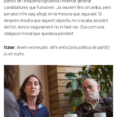
partits de l’esquerra rupturista i intentar generar
candidatures que funcionin. Ja veurem fins on arriba, però
per això m’hi vaig afegir, en la mesura que sigui així. Si
després resulta que aquest objectiu no s’acaba assolint
del tot, doncs segurament no hi faré res. Era com una
obligació moral que quedava pendent.
Itziar:
Anem encreuats: ell hi entra [a la política de partit] i
jo en surto.