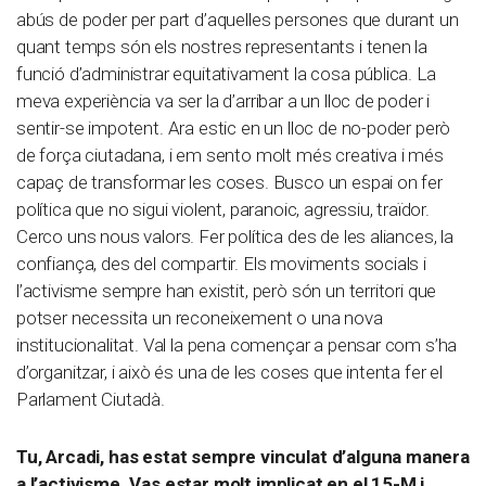
abús de poder per part d’aquelles persones que durant un
quant temps són els nostres representants i tenen la
funció d’administrar equitativament la cosa pública. La
meva experiència va ser la d’arribar a un lloc de poder i
sentir-se impotent. Ara estic en un lloc de no-poder però
de força ciutadana, i em sento molt més creativa i més
capaç de transformar les coses. Busco un espai on fer
política que no sigui violent, paranoic, agressiu, traïdor.
Cerco uns nous valors. Fer política des de les aliances, la
confiança, des del compartir. Els moviments socials i
l’activisme sempre han existit, però són un territori que
potser necessita un reconeixement o una nova
institucionalitat. Val la pena començar a pensar com s’ha
d’organitzar, i això és una de les coses que intenta fer el
Parlament Ciutadà.
Tu, Arcadi, has estat sempre vinculat d’alguna manera
a l’activisme. Vas estar molt implicat en el 15-M i