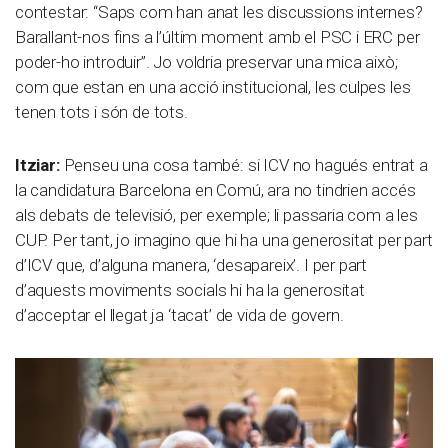
contestar: “Saps com han anat les discussions internes?
Barallant-nos fins a l’últim moment amb el PSC i ERC per
poder-ho introduir”. Jo voldria preservar una mica això;
com que estan en una acció institucional, les culpes les
tenen tots i són de tots.
Itziar:
Penseu una cosa també: si ICV no hagués entrat a
la candidatura Barcelona en Comú, ara no tindrien accés
als debats de televisió, per exemple; li passaria com a les
CUP. Per tant, jo imagino que hi ha una generositat per part
d’ICV que, d’alguna manera, ‘desapareix’. I per part
d’aquests moviments socials hi ha la generositat
d’acceptar el llegat ja ‘tacat’ de vida de govern.