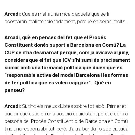
Arcadi:
Que es malfiï una mica d’aquells que se li
acostaran malintencionadament, perquè en seran molts.
Arcadi, què en penses del fet que el Procés
Constituent donés suport a Barcelona en Comú? La
CUP se n’ha desmarcat perquè, com ja avisava al juny,
considera que el fet que ICV s’hi sumi és precisament
sumar amb una formació política que diuen que és
“responsable activa del model Barcelona i les formes
de fer política que es volen capgirar”. Què en
penseu?
Arcadi:
Sí, tinc els meus dubtes sobre tot això. Primer et
puc dir que estic en una posició equidistant perquè com a
persona del Procés Constituent o de Barcelona en Comú
tinc una responsabilitat; però, d’altra banda, jo sóc ciutadà