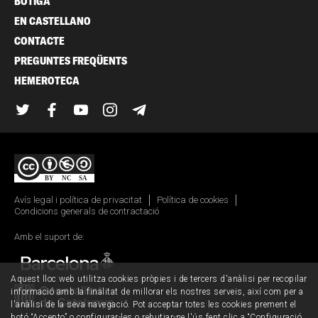
BOTIGA
EN CASTELLANO
CONTACTE
PREGUNTES FREQÜENTS
HEMEROTECA
Twitter
Facebook
YouTube
Instagram
Telegram
Avís legal i política de privacitat
Política de cookies
Condicions generals de contractació
Amb el suport de:
Aquest lloc web utilitza cookies pròpies i de tercers d'anàlisi per recopilar
informació amb la finalitat de millorar els nostres serveis, així com per a
l'anàlisi de la seva navegació. Pot acceptar totes les cookies prement el
botó “Accepto” o configurar-les o rebutjar-ne l'ús fent clic a “Configuració