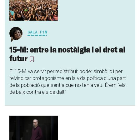
GALA PIN
15-M: entre la nostàlgia i el dret al
futur
El 15-M va servir per redistribuir poder simbòlic i per
reivindicar protagonisme en la vida política d’una part
de la població que sentia que no tenia veu. Érem “els
de baix contra els de dalt”