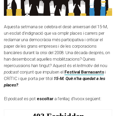
Aquesta setmana se celebra el desè aniversari del 15-M,
un esclat d’indignació que va omplir places i carrers per
reclamar una democràcia més participativa i criticar el
paper de les grans empreses i de les corporacions
bancàries durant la crisi del 2008. Una dècada després, on
han desembocat aquelles mobilitzacions? Quines
repercussions han tingut? Aquest és el
leitmotiv
del nou
podcast
conjunt que impulsen el
Festival Barnasants
i
CRÍTIC i que porta per títol
15-M. Què n’ha quedat a les
places?
.
El
podcast
es pot
escoltar
a l’enllaç d’Ivoox següent: