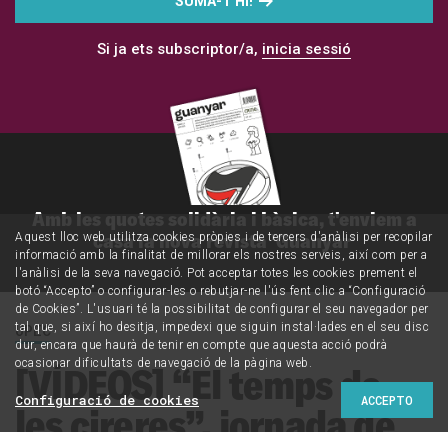
SUMA-T'HI!
Si ja ets subscriptor/a,
inicia sessió
Amb les quotes solidària i bàsica, t'enviem a
casa la nova revista 'Guanyar'
Aquest lloc web utilitza cookies pròpies i de tercers d'anàlisi per recopilar
informació amb la finalitat de millorar els nostres serveis, així com per a
l'anàlisi de la seva navegació. Pot acceptar totes les cookies prement el
botó “Accepto” o configurar-les o rebutjar-ne l'ús fent clic a “Configuració
de Cookies”. L'usuari té la possibilitat de configurar el seu navegador per
tal que, si així ho desitja, impedexi que siguin instal·lades en el seu disc
UPEC
dur, encara que haurà de tenir en compte que aquesta acció podrà
ocasionar dificultats de navegació de la pàgina web.
[VÍDEOS] “El temps de
Configuració de cookies
ACCEPTO
les cireres”, jornada de