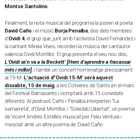
Montse Santolino
.
Finalment, la nota musical del programa la posen el poeta
David Caño
i el músic
Borja Penalba
, dos dels membres
d’
Ovidi 4
, el grup que, junt amb l’activista David Fernàndez i
la cantant Mireia Vives, recorden la música del cantautor
valencià Ovidi Montllor. El grup presenta el seu nou disc,
L’Ovidi se’n va a la Beckett’ [Hem d’aprendre a fracassar
més i millor]
,
i també un concert homenatge precisament
al 15-M.
L’actuació d”Ovidi 15-M’ serà aquest
dissabte, 15 de maig
, a les Cotxeres de Sants en el marc
del Festival Barnasants i comptarà amb 15 convidats
diferents. Al
podcast
, Caño i Penalba interpreten “La
samarreta”, d’Ovidi Montllor, i “Soledat/Llibertat”, un poema
de Vicent Andrés Estellés musicat per Feliu Ventura i
mesclat amb un altre poema de David Caño.