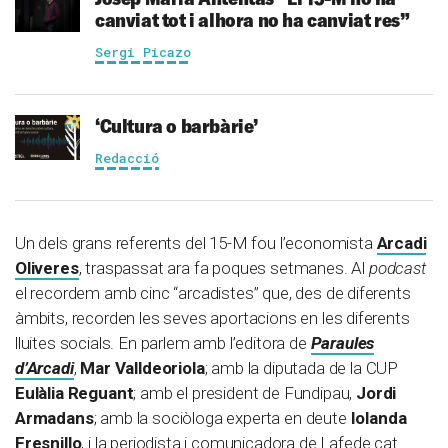
canviat tot i alhora no ha canviat res”
Sergi Picazo
‘Cultura o barbàrie’
Redacció
Un dels grans referents del 15-M fou l’economista
Arcadi
Oliveres
, traspassat ara fa poques setmanes. Al
podcast
el recordem amb cinc “arcadistes” que, des de diferents
àmbits, recorden les seves aportacions en les diferents
lluites socials. En parlem amb l’editora de
Paraules
d’Arcadi
,
Mar Valldeoriola
; amb la diputada de la CUP
Eulàlia Reguant
; amb el president de Fundipau,
Jordi
Armadans
; amb la sociòloga experta en deute
Iolanda
Fresnillo
, i la periodista i comunicadora de Lafede.cat