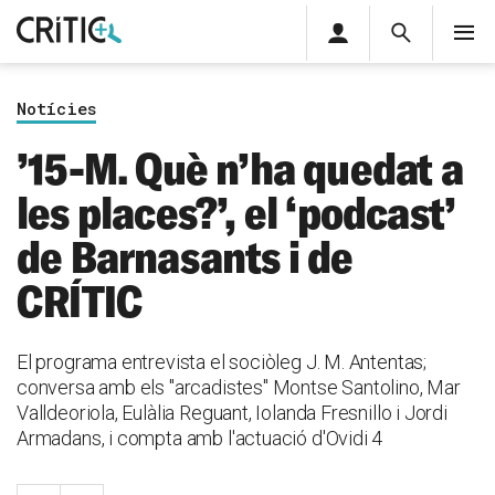
Àrea
Cerca
M
privada
Cerca
Subscriu-t'hi
Cerc
per...
Notícies
Inicia sessió
’15-M. Què n’ha quedat a
les places?’, el ‘podcast’
de Barnasants i de
CRÍTIC
El programa entrevista el sociòleg J. M. Antentas;
conversa amb els "arcadistes" Montse Santolino, Mar
Valldeoriola, Eulàlia Reguant, Iolanda Fresnillo i Jordi
Armadans, i compta amb l'actuació d'Ovidi 4