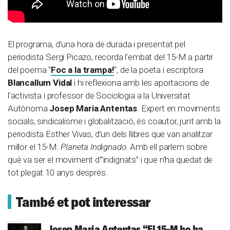
El programa, d’una hora de durada i presentat pel
periodista Sergi Picazo, recorda l’embat del 15-M a partir
del poema “
Foc a la trampa!
“, de la poeta i escriptora
Blancallum Vidal
i hi reflexiona amb les aportacions de
l’activista i professor de Sociologia a la Universitat
Autònoma
Josep Maria Antentas
. Expert en moviments
socials, sindicalisme i globalització, és coautor, junt amb la
periodista Esther Vivas, d’un dels llibres que van analitzar
millor el 15-M:
Planeta Indignado
. Amb ell parlem sobre
què va ser el moviment d'”indignats” i que n’ha quedat de
tot plegat 10 anys després.
També et pot interessar
Josep Maria Antentas
“El 15-M ho ha