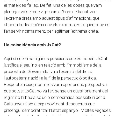
el mateix és fal·laç. De fet, una de les coses que vam
plantejar va ser que vigilessin a l’hora de banalitzar
l’extrema dreta amb aquest tipus d’afirmacions, que
abonen la idea errònia que els extrems es toquen i que es
fan servir, normalment, per legitimar l’extrema dreta.
I la coincidència amb JxCat?
Aquí sí que hi ha algunes posicions que es troben. JxCat
justifica el seu ‘no’ en relació amb l’immobilisme de la
proposta de Govern relativa a l’exercici del dret a
l’autodeterminació i a la fi de la persecució política.
Respecte a això, nosaltres vam aportar una perspectiva
que potser JxCat no va fer: sense un qüestionament del
règim no hi haurà solució democràtica possible ni per a
Catalunya ni per a cap moviment d’esquerres que
pretengui democratitzar l’Estat espanyol. Moltes vegades