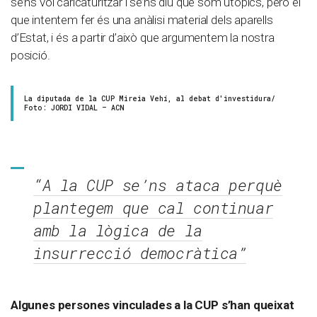
se’ns vol caricaturitzar i se’ns diu que som utòpics, però el
que intentem fer és una anàlisi material dels aparells
d’Estat, i és a partir d’això que argumentem la nostra
posició.
La diputada de la CUP Mireia Vehí, al debat d'investidura/
Foto: JORDI VIDAL – ACN
“A la CUP se’ns ataca perquè
plantegem que cal continuar
amb la lògica de la
insurrecció democràtica”
Algunes persones vinculades a la CUP s’han queixat