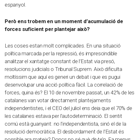
espanyol.
Però ens trobem en un moment d’acumulació de
forces suficient per plantejar això?
Les coses estan molt complicades. En una situació
política marcada per la repressió, és imprescindible
analitzar el xantatge constant de l’Estat via presó,
resolucions judicials o Tribunal Suprem. Això dificulta
moltíssim que aquí es generi un debat i que es pugui
desenvolupar una acció política fàcil. La correlació de
forces, quina és? El 10 de novembre passat, un 42% de les
catalanes van votar directament plantejaments
independentistes, i el CEO del juliol ens deia que el 70% de
les catalanes estava per l’autodeterminació. El sentit
comú està guanyant: no l’independentista, sinó el de la
resolució democràtica. El desbordament de l’Estat és
possible ara mateix? Doncs no sé què dir-te’n. Fa menys