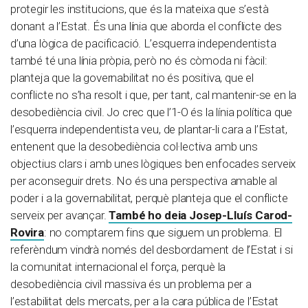
protegir les institucions, que és la mateixa que s’està
donant a l’Estat. És una línia que aborda el conflicte des
d’una lògica de pacificació. L’esquerra independentista
també té una línia pròpia, però no és còmoda ni fàcil:
planteja que la governabilitat no és positiva, que el
conflicte no s’ha resolt i que, per tant, cal mantenir-se en la
desobediència civil. Jo crec que l’1-O és la línia política que
l’esquerra independentista veu, de plantar-li cara a l’Estat,
entenent que la desobediència col·lectiva amb uns
objectius clars i amb unes lògiques ben enfocades serveix
per aconseguir drets. No és una perspectiva amable al
poder i a la governabilitat, perquè planteja que el conflicte
serveix per avançar.
També ho deia Josep-Lluís Carod-
Rovira
: no comptarem fins que siguem un problema. El
referèndum vindrà només del desbordament de l’Estat i si
la comunitat internacional el força, perquè la
desobediència civil massiva és un problema per a
l’estabilitat dels mercats, per a la cara pública de l’Estat