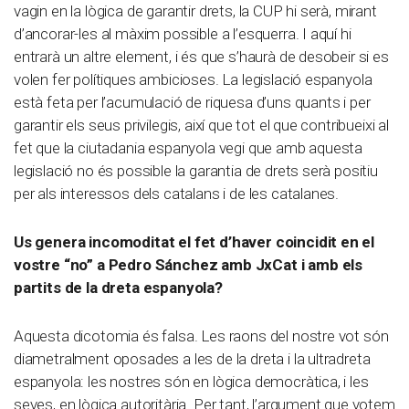
vagin en la lògica de garantir drets, la CUP hi serà, mirant
d’ancorar-les al màxim possible a l’esquerra. I aquí hi
entrarà un altre element, i és que s’haurà de desobeir si es
volen fer polítiques ambicioses. La legislació espanyola
està feta per l’acumulació de riquesa d’uns quants i per
garantir els seus privilegis, així que tot el que contribueixi al
fet que la ciutadania espanyola vegi que amb aquesta
legislació no és possible la garantia de drets serà positiu
per als interessos dels catalans i de les catalanes.
Us genera incomoditat el fet d’haver coincidit en el
vostre “no” a Pedro Sánchez amb JxCat i amb els
partits de la dreta espanyola?
Aquesta dicotomia és falsa. Les raons del nostre vot són
diametralment oposades a les de la dreta i la ultradreta
espanyola: les nostres són en lògica democràtica, i les
seves, en lògica autoritària. Per tant, l’argument que votem