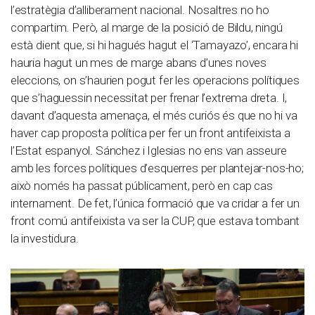
l’estratègia d’alliberament nacional. Nosaltres no ho
compartim. Però, al marge de la posició de Bildu, ningú
està dient que, si hi hagués hagut el ‘Tamayazo’, encara hi
hauria hagut un mes de marge abans d’unes noves
eleccions, on s’haurien pogut fer les operacions polítiques
que s’haguessin necessitat per frenar l’extrema dreta. I,
davant d’aquesta amenaça, el més curiós és que no hi va
haver cap proposta política per fer un front antifeixista a
l’Estat espanyol. Sánchez i Iglesias no ens van asseure
amb les forces polítiques d’esquerres per plantejar-nos-ho;
això només ha passat públicament, però en cap cas
internament. De fet, l’única formació que va cridar a fer un
front comú antifeixista va ser la CUP, que estava tombant
la investidura.