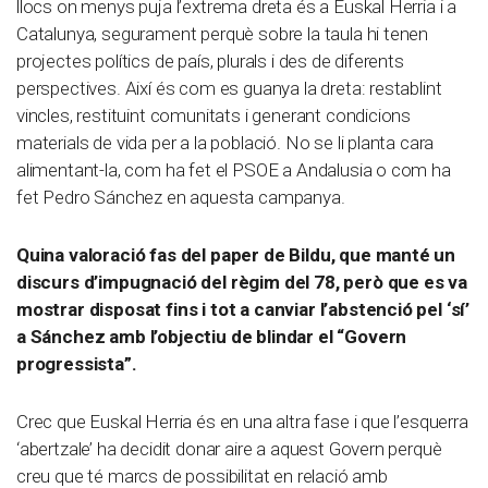
llocs on menys puja l’extrema dreta és a Euskal Herria i a
Catalunya, segurament perquè sobre la taula hi tenen
projectes polítics de país, plurals i des de diferents
perspectives. Així és com es guanya la dreta: restablint
vincles, restituint comunitats i generant condicions
materials de vida per a la població. No se li planta cara
alimentant-la, com ha fet el PSOE a Andalusia o com ha
fet Pedro Sánchez en aquesta campanya.
Quina valoració fas del paper de Bildu, que manté un
discurs d’impugnació del règim del 78, però que es va
mostrar disposat fins i tot a canviar l’abstenció pel ‘sí’
a Sánchez amb l’objectiu de blindar el “Govern
progressista”.
Crec que Euskal Herria és en una altra fase i que l’esquerra
‘abertzale’ ha decidit donar aire a aquest Govern perquè
creu que té marcs de possibilitat en relació amb