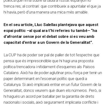
política que hi ha sobre la taula a l’Estat espanyol no
trenca res; al contrari: que contribueix a apuntalar el que ja
hi havia, però d’una manera una mica més amable.
En el seu article, Lluc Salellas plantejava que aquest
espai polític –al qual ara t’hi referies tu també– “ha
d’afrontar sense por el debat sobre si es veu amb
capacitat d’entrar a un Govern de la Generalitat”.
La CUP ha de poder ser pal de paller de tot l’espectre que
pensa que és imprescindible que hi hagi una proposta
política trencadora i nítidament d’esquerres als Països
Catalans. Això ha de poder aglutinar prou força per tenir un
paper determinant en l’escenari polític que quedi a
Catalunya. Si això implicarà entrar en un futur Govern de la
Generalitat, doncs veurem què diuen els números. Però, si
hi hagués un acord per batallar per la garantia de drets
nacionals i socials, això segurament implicaria conflicte i