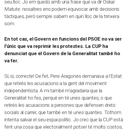
seu lloc. Jo em quedo amb una frase que va dir Oskar
Matute: nosaltres ens podem equivocar amb decisions
tàctiques, però sempre sabem en quin lloc de la trinxera
som.
En tot cas, el Govern en funcions del PSOE no va ser
l’únic que va reprimir les protestes. La CUP ha
denunciat que el Govern de la Generalitat també ho
va fer.
Sí, sí, correcte! De fet, Pere Aragonès demanava a l’Estat
que retirés les acusacions a la gent del moviment
independentista. A mi també m’agradaria que la
Generalitat ho fes, perquè en té unes quantes, o que
retirés les acusacions a persones que defensen drets
socials al carrer, que també en té unes quantes. Tothom
intenta salvar el seu espai polític. Jo crec que la CUP està
fent una cosa que electoralment potser té molts costos,