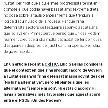
l’Estat, per molt que sigui el més progressista tenint en
compte el que podria haver passat amb l’extrema dreta,
no posa sobre la taula plantejaments que trenquin la
lògica d’acumulació de la riquesa. Per què hi ha
determinats sectors de l’esquerra espanyola i catalana
que ho avalen? Primer, perquè penso que Unides Podem
realment creu que tindrà molta capacitat de fer polítiques
d’esquerres, i després, per justificar una operació en clau
de governabilitat.
En un article recent a
CRÍTIC
, Lluc Salellas considera
que el context en què s’ha produït l’acord de Govern
a l’Estat espanyol “s’ha defensat massa sovint des del
‘No hi ha alternativa'”, però ell planteja que les
alternatives “sempre hi són”. Hi estàs d’acord? Hi
havia alternatives més favorables que aquest acord
entre el PSOE i Unides Podem?