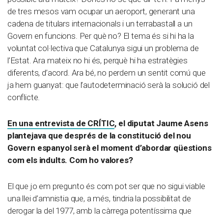
de tres mesos vam ocupar un aeroport, generant una
cadena de titulars internacionals i un terrabastall a un
Govern en funcions. Per què no? El tema és si hi ha la
voluntat col·lectiva que Catalunya sigui un problema de
l’Estat. Ara mateix no hi és, perquè hi ha estratègies
diferents, d’acord. Ara bé, no perdem un sentit comú que
ja hem guanyat: que l’autodeterminació serà la solució del
conflicte.
En una entrevista de CRÍTIC
, el diputat Jaume Asens
plantejava que després de la constitució del nou
Govern espanyol serà el moment d’abordar qüestions
com els indults. Com ho valores?
El que jo em pregunto és com pot ser que no sigui viable
una llei d’amnistia que, a més, tindria la possibilitat de
derogar la del 1977, amb la càrrega potentíssima que