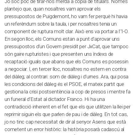
Jo sóc poc de tirar-nos merda a còpia de titulars. Només
plantejo que, quan nosaltres vam aprovar els
pressupostos de Puigdemont, ho vam fer perquè hi havia
un referèndum sobre la taula, i per nosaltres tenia un
component de ruptura molt clar. Això ens va portar a l’1-O.
En segon lloc, els Comuns estan a punt d’aprovar uns
pressupostos d’un Govern presidit per JxCat, que tampoc
són gaire rupturistes i que presenten uns índexs de
recaptació iguals que abans que els Comuns es posessin
a negociar. I, en tercer lloc, nosaltres no estem en contra
del diàleg; al contrari: som de diàleg i d’urnes. Ara, qui posa
les condicions del diàleg és el PSOE, el mateix partit que
gestiona la crisi postsentència a cop de presos i mentre fa
un funeral d’Estat al dictador Franco. Hi ha una
contradicció inherent en el fet que els que utilitzen la llei per
reprimir siguin els que parlen de pau i de diàleg. En tot cas,
jo no tinc cap necessitat de dir al senyor Asens que està
cometent un error històric: la història posarà cadascú al