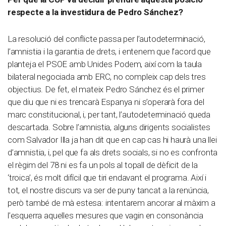
respecte a la investidura de Pedro Sánchez?
La resolució del conflicte passa per l’autodeterminació,
l’amnistia i la garantia de drets, i entenem que l’acord que
planteja el PSOE amb Unides Podem, així com la taula
bilateral negociada amb ERC, no compleix cap dels tres
objectius. De fet, el mateix Pedro Sánchez és el primer
que diu que ni es trencarà Espanya ni s’operarà fora del
marc constitucional, i, per tant, l’autodeterminació queda
descartada. Sobre l’amnistia, alguns dirigents socialistes
com Salvador Illa ja han dit que en cap cas hi haurà una llei
d’amnistia, i, pel que fa als drets socials, si no es confronta
el règim del 78 ni es fa un pols al topall de dèficit de la
‘troica’, és molt difícil que tiri endavant el programa. Així i
tot, el nostre discurs va ser de puny tancat a la renúncia,
però també de mà estesa: intentarem ancorar al màxim a
l’esquerra aquelles mesures que vagin en consonància