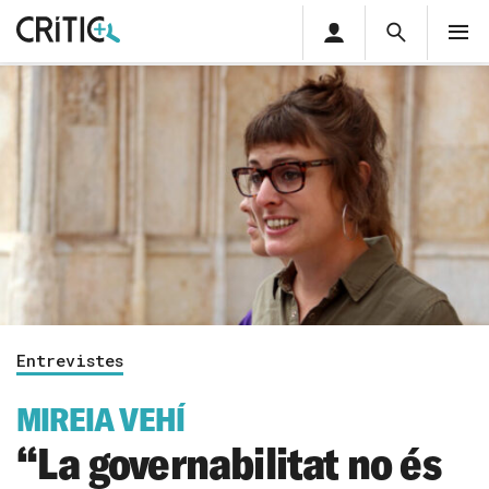
Àrea
Cerca
M
privada
Cerca
Subscriu-t'hi
Cerc
per...
Inicia sessió
Entrevistes
MIREIA VEHÍ
“La governabilitat no és