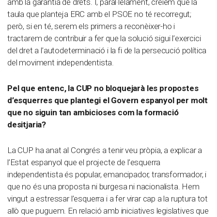
amb la garantia de drets. I, paral·lelament, creiem que la
taula que planteja ERC amb el PSOE no té recorregut;
però, si en té, serem els primers a reconèixer-ho i
tractarem de contribuir a fer que la solució sigui l’exercici
del dret a l’autodeterminació i la fi de la persecució política
del moviment independentista.
Pel que entenc, la CUP no bloquejarà les propostes
d’esquerres que plantegi el Govern espanyol per molt
que no siguin tan ambicioses com la formació
desitjaria?
La CUP ha anat al Congrés a tenir veu pròpia, a explicar a
l’Estat espanyol que el projecte de l’esquerra
independentista és popular, emancipador, transformador, i
que no és una proposta ni burgesa ni nacionalista. Hem
vingut a estressar l’esquerra i a fer virar cap a la ruptura tot
allò que puguem. En relació amb iniciatives legislatives que