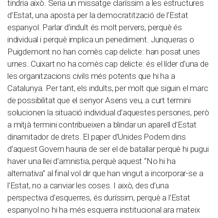
tindria això. Seria un missatge claríssim a les estructures
d’Estat, una aposta per la democratització de l’Estat
espanyol. Parlar d’indult és molt pervers, perquè és
individual i perquè implica un penediment. Junqueras o
Puigdemont no han comès cap delicte: han posat unes
urnes. Cuixart no ha comès cap delicte: és el líder d’una de
les organitzacions civils més potents que hi ha a
Catalunya. Per tant, els indults, per molt que siguin el marc
de possibilitat que el senyor Asens veu, a curt termini
solucionen la situació individual d’aquestes persones, però
a mitjà termini contribueixen a blindar un aparell d’Estat
dinamitador de drets. El paper d’Unides Podem dins
d’aquest Govern hauria de ser el de batallar perquè hi pugui
haver una llei d’amnistia, perquè aquest “No hi ha
alternativa” al final vol dir que han vingut a incorporar-se a
l’Estat, no a canviar les coses. I això, des d’una
perspectiva d’esquerres, és duríssim, perquè a l’Estat
espanyol no hi ha més esquerra institucional ara mateix