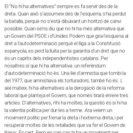
El “No hi ha alternatives” sempre es fa servir des de la
dreta. Quan això s’assumeix des de l’esquerra, s’ha perdut
la batalla, perquè no s’està dibuixant un horitzó de canvi
possible. Quan se’ns diu que no hi ha més alternativa que
un Govern del PSOE i d’Unides Podem que gira l’esquena al
dret a l’autodeterminació perquè el lliga a la Constitució
espanyola, es perd la lluita per la garantia d’un dret que no
és un capritx dels independentistes catalans. Per
nosaltres sí que hi ha alternativa: un referèndum
d’autodeterminació ho és. Una llei d’amnistia que tombi la
del 1977, que amnistiava els torturadors, també ho és. I,
així mateix, hi ha alternatives a la derogació de la reforma
laboral que planteja el Govern, que només tirarà enrere tres
articles. D’alternatives, n’hi ha moltes; la qüestió és si hi ha
la valentia política per dur-les a terme. Ara veiem un
moviment polític per frenar la dreta i l’extrema dreta, i per
recuperar moltes de les retallades que va fer el Govern de
Rajoy. És cert. Però en cap cas hi ha un moviment per