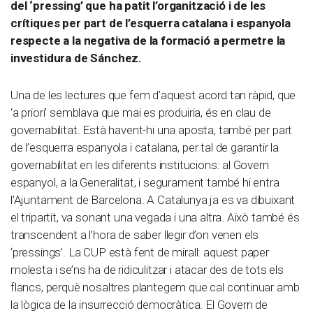
del ‘pressing’ que ha patit l’organització i de les
crítiques per part de l’esquerra catalana i espanyola
respecte a la negativa de la formació a permetre la
investidura de Sánchez.
Una de les lectures que fem d’aquest acord tan ràpid, que
‘a priori’ semblava que mai es produiria, és en clau de
governabilitat. Està havent-hi una aposta, també per part
de l’esquerra espanyola i catalana, per tal de garantir la
governabilitat en les diferents institucions: al Govern
espanyol, a la Generalitat, i segurament també hi entra
l’Ajuntament de Barcelona. A Catalunya ja es va dibuixant
el tripartit, va sonant una vegada i una altra. Això també és
transcendent a l’hora de saber llegir d’on venen els
‘pressings’. La CUP està fent de mirall: aquest paper
molesta i se’ns ha de ridiculitzar i atacar des de tots els
flancs, perquè nosaltres plantegem que cal continuar amb
la lògica de la insurrecció democràtica. El Govern de