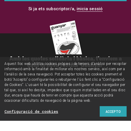
Si ja ets subscriptor/a,
inicia sessió
Amb les quotes solidària i bàsica, t'enviem a
casa la nova revista 'Guanyar'
Aquest lloc web utilitza cookies pròpies i de tercers d'anàlisi per recopilar
informació amb la finalitat de millorar els nostres serveis, així com per a
l'anàlisi de la seva navegació. Pot acceptar totes les cookies prement el
botó “Accepto” o configurar-les o rebutjar-ne l'ús fent clic a “Configuració
de Cookies”. L'usuari té la possibilitat de configurar el seu navegador per
tal que, si així ho desitja, impedexi que siguin instal·lades en el seu disc
dur, encara que haurà de tenir en compte que aquesta acció podrà
ocasionar dificultats de navegació de la pàgina web.
Configuració de cookies
ACCEPTO