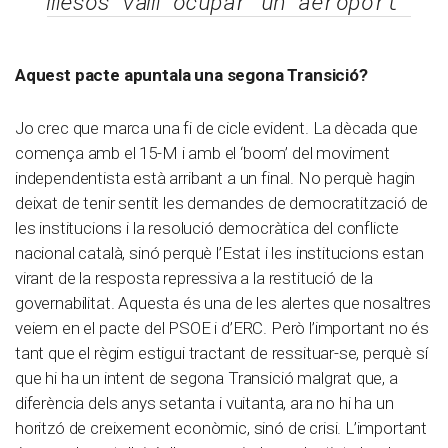
mesos vam ocupar un aeroport”
Aquest pacte apuntala una segona Transició?
Jo crec que marca una fi de cicle evident. La dècada que
comença amb el 15-M i amb el ‘boom’ del moviment
independentista està arribant a un final. No perquè hagin
deixat de tenir sentit les demandes de democratització de
les institucions i la resolució democràtica del conflicte
nacional català, sinó perquè l’Estat i les institucions estan
virant de la resposta repressiva a la restitució de la
governabilitat. Aquesta és una de les alertes que nosaltres
veiem en el pacte del PSOE i d’ERC. Però l’important no és
tant que el règim estigui tractant de ressituar-se, perquè sí
que hi ha un intent de segona Transició malgrat que, a
diferència dels anys setanta i vuitanta, ara no hi ha un
horitzó de creixement econòmic, sinó de crisi. L’important