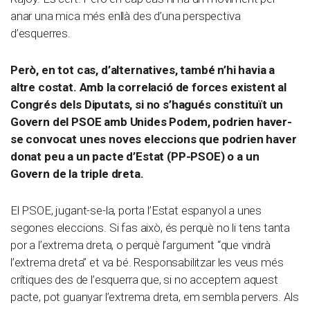
anar una mica més enllà des d’una perspectiva
d’esquerres.
Però, en tot cas, d’alternatives, també n’hi havia a
altre costat. Amb la correlació de forces existent al
Congrés dels Diputats, si no s’hagués constituït un
Govern del PSOE amb Unides Podem, podrien haver-
se convocat unes noves eleccions que podrien haver
donat peu a un pacte d’Estat (PP-PSOE) o a un
Govern de la triple dreta.
El PSOE, jugant-se-la, porta l’Estat espanyol a unes
segones eleccions. Si fas això, és perquè no li tens tanta
por a l’extrema dreta, o perquè l’argument “que vindrà
l’extrema dreta” et va bé. Responsabilitzar les veus més
crítiques des de l’esquerra que, si no acceptem aquest
pacte, pot guanyar l’extrema dreta, em sembla pervers. Als