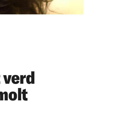
 verd
molt