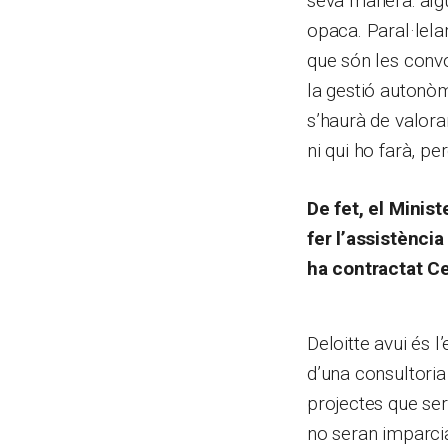
seva manera: alg
opaca. Paral·lela
que són les conv
la gestió autonòm
s’haurà de valor
ni qui ho farà, p
De fet, el Minis
fer l’assistènci
ha contractat Ce
Deloitte avui és 
d’una consultoria
projectes que sera
no seran imparcia