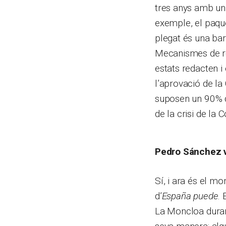
tres anys amb un
exemple, el paque
plegat és una bar
Mecanismes de rec
estats redacten i
l’aprovació de la
suposen un 90% 
de la crisi de la C
Pedro Sánchez va
Sí, i ara és el m
d’
España puede
.
La Moncloa duran