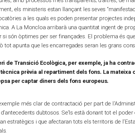
unes, amb processos més transparents; d’altres, de ma
ment, els ministeris estan llançant les seves “manifestac
ocatòries a les quals es poden presentar projectes in
ica. A La Moncloa arribarà una quantitat ingent de pro
ar si són òptimes per ser finançades. El problema és 
erò tot apunta que les encarregades seran les grans cons
teri de Transició Ecològica, per exemple, ja ha contra
a tècnica prèvia al repartiment dels fons. La mateixa 
psa per captar diners dels fons europeus.
l’exemple més clar de contractació per part de l’Adminis
 d’antecedents dubtosos. Se’ls està donant tot el poder 
n estratègics i que afectaran tots els territoris de l’Esta
ls.