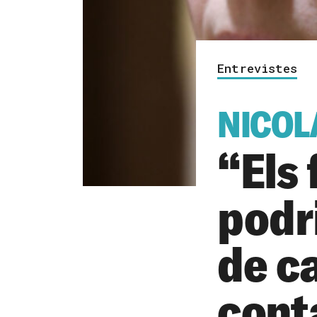
Entrevistes
NICOL
“Els
podri
de ca
cont