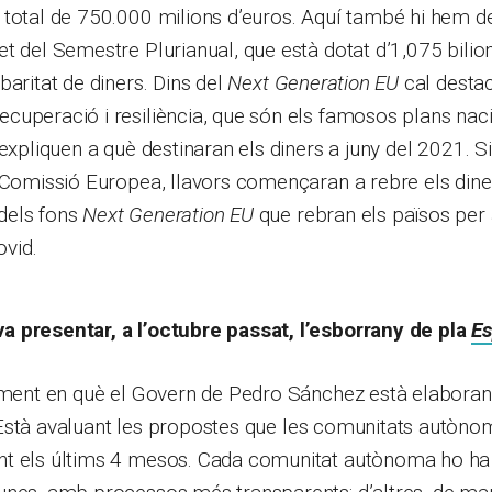
 total de 750.000 milions d’euros. Aquí també hi hem d
t del Semestre Plurianual, que està dotat d’1,075 bilion
baritat de diners. Dins del
Next Generation EU
cal destac
uperació i resiliència, que són els famosos plans naci
 expliquen a què destinaran els diners a juny del 2021. S
 Comissió Europea, llavors començaran a rebre els dine
dels fons
Next Generation EU
que rebran els països per 
ovid.
 presentar, a l’octubre passat, l’esborrany de pla
Es
oment en què el Govern de Pedro Sánchez està elaborant 
 Està avaluant les propostes que les comunitats autòno
t els últims 4 mesos. Cada comunitat autònoma ho ha 