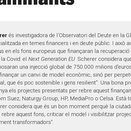
rer
és investigadora de l’Observatori del Deute en la G
cialitzada en temes financers i en deute públic. I això av
us en els fons europeus que finançaran la recuperaci
 la Covid: el
Next Generation EU
. Scherer considera qu
posaran una injecció global de 750.000 milions d’euros
 finançar un canvi de model econòmic, sinó per perpetu
l, que és poc sostenible i gens resilient”. Una bona pr
nya els projectes presentats per rebre aquest finanç
 Suez, Naturgy Group, HP, MediaPro o Celsa. Està to
er considera que és un bon moment perquè la ciutad
a rebre aquest fons, criticar el model i visibilitzar proj
ment transformadors”.