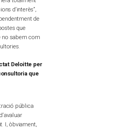
nera totalment
ions d’interès”,
dependentment de
postes que
que no sabem com
ultories.
ctat Deloitte per
consultoria que
tració pública
d’avaluar
t. I, òbviament,