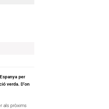
 Espanya per
ció verda. D’on
er als pròxims