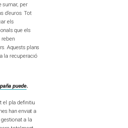
e sumar, per
s d’euros. Tot
ar els
onals que els
i reben
rs. Aquests plans
a la recuperació
paña puede
.
el pla definitiu
mes han enviat a
gestionat a la