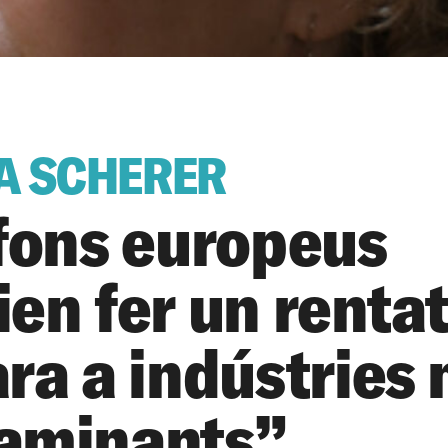
A SCHERER
 fons europeus
en fer un rentat
ra a indústries 
aminants”