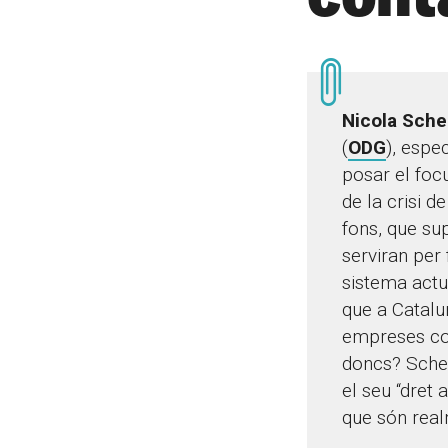
Nicola Sche
(
ODG
), espe
posar el foc
de la crisi de
fons, que su
serviran per
sistema actua
que a Catalu
empreses com
doncs? Scher
el seu “dret 
que són real