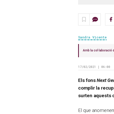
Sandra Vicente
Amb la col·laboració
17/02/2021 | 06:00
Els fons
Next Ge
complir la recup
surten aquests 
El que anomen