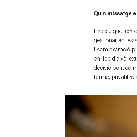
Quin missatge e
Ens diu que són c
gestionar aquest
l’Administració p
en lloc d’això, ex
decisió política m
terme, privatitzan