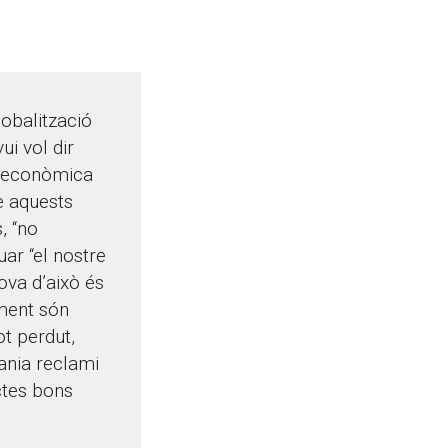
lobalització
ui vol dir
ó econòmica
e aquests
, “no
ar “el nostre
ova d’això és
ament són
t perdut,
ania reclami
ectes bons