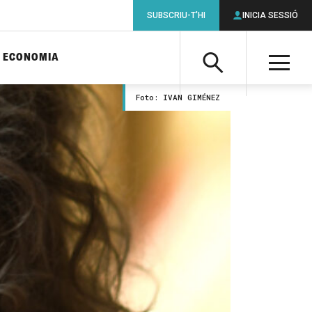
SUBSCRIU-T'HI
INICIA SESSIÓ
ECONOMIA
Cerca
M
Foto: IVAN GIMÉNEZ
Cerca