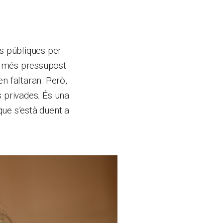
ns públiques per
b més pressupost
n faltaran. Però,
ts privades. És una
que s’està duent a