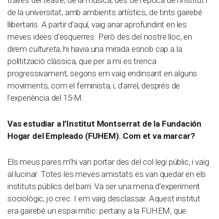
través del teatre, de la música, des de l’època de l’institut i
de la universitat, amb ambients artístics, de tints gairebé
llibertaris. A partir d’aquí, vaig anar aprofundint en les
meves idees d’esquerres. Però des del nostre lloc, en
direm
cultureta
, hi havia una mirada esnob cap a la
politització clàssica, que per a mi es trenca
progressivament, segons em vaig endinsant en alguns
moviments, com el feminista, i, d’arrel, després de
l’experiència del 15-M.
Vas estudiar a l’Institut Montserrat de la Fundación
Hogar del Empleado (FUHEM). Com et va marcar?
Els meus pares m’hi van portar des del col·legi públic, i vaig
al·lucinar. Totes les meves amistats es van quedar en els
instituts públics del barri. Va ser una mena d’experiment
sociològic, jo crec. I em vaig desclassar. Aquest institut
era gairebé un espai mític: pertany a la FUHEM, que