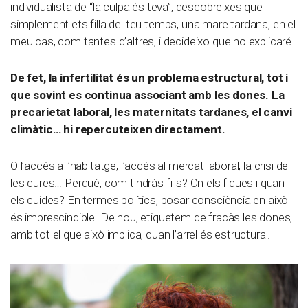
individualista de “la culpa és teva”, descobreixes que
simplement ets filla del teu temps, una mare tardana, en el
meu cas, com tantes d’altres, i decideixo que ho explicaré.
De fet, la infertilitat és un problema estructural, tot i
que sovint es continua associant amb les dones. La
precarietat laboral, les maternitats tardanes, el canvi
climàtic… hi repercuteixen directament.
O l’accés a l’habitatge, l’accés al mercat laboral, la crisi de
les cures… Perquè, com tindràs fills? On els fiques i quan
els cuides? En termes polítics, posar consciència en això
és imprescindible. De nou, etiquetem de fracàs les dones,
amb tot el que això implica, quan l’arrel és estructural.