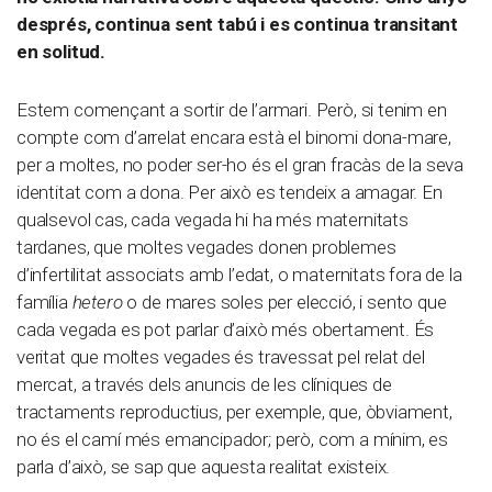
després, continua sent tabú i es continua transitant
en solitud.
Estem començant a sortir de l’armari. Però, si tenim en
compte com d’arrelat encara està el binomi dona-mare,
per a moltes, no poder ser-ho és el gran fracàs de la seva
identitat com a dona. Per això es tendeix a amagar. En
qualsevol cas, cada vegada hi ha més maternitats
tardanes, que moltes vegades donen problemes
d’infertilitat associats amb l’edat, o maternitats fora de la
família
hetero
o de mares soles per elecció, i sento que
cada vegada es pot parlar d’això més obertament. És
veritat que moltes vegades és travessat pel relat del
mercat, a través dels anuncis de les clíniques de
tractaments reproductius, per exemple, que, òbviament,
no és el camí més emancipador; però, com a mínim, es
parla d’això, se sap que aquesta realitat existeix.