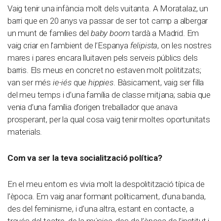
Vaig tenir una infància molt dels vuitanta. A Moratalaz, un
barri que en 20 anys va passar de ser tot camp a albergar
un munt de famílies del
baby boom
tardà a Madrid. Em
vaig criar en l’ambient de l’Espanya
felipista
, on les nostres
mares i pares encara lluitaven pels serveis públics dels
barris. Els meus en concret no estaven molt polititzats;
van ser més
ie-iés
que
hippies
. Bàsicament, vaig ser filla
del meu temps i d’una família de classe mitjana; sabia que
venia d’una família d’origen treballador que anava
prosperant, per la qual cosa vaig tenir moltes oportunitats
materials.
Com va ser la teva socialització política?
En el meu entorn es vivia molt la despolitització típica de
l’època. Em vaig anar formant políticament, d’una banda,
des del feminisme, i d’una altra, estant en contacte, a