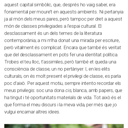
aquest capital simbòlic, que, després ho vaig saber, era
fonamental per moure’t en aquests ambients. Ni pertanyia
ja al món dels meus pares, però tampoc per dret a aquest
món de classes privilegiades a l’espai cultural. El
desclassament és un dels temes de la literatura
contemporània; a mi m’ha donat una mirada per escriure,
però vitalment és complicat. Encara que també és veritat
que del desclassament en pots fer una identitat política.
Trobes el teu lloc, t’assimiles, però també et queda una
consciència de classe, un no pertànyer. I, en les elits
culturals, on és molt present el privilegi de classe, es parla
poc d’això. Per aquest motiu, sempre intento recordar els
meus privilegis: soc una dona
cis
, blanca, amb papers, que
ha tingut i té oportunitats materials de vida. Tot això és el
que forma el meu discurs i la meva vida, per més que jo
vulgui encarnar altres idees.