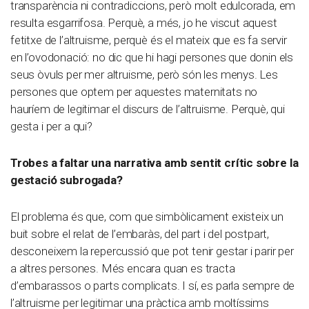
transparència ni contradiccions, però molt edulcorada, em
resulta esgarrifosa. Perquè, a més, jo he viscut aquest
fetitxe de l’altruisme, perquè és el mateix que es fa servir
en l’ovodonació: no dic que hi hagi persones que donin els
seus òvuls per mer altruisme, però són les menys. Les
persones que optem per aquestes maternitats no
hauríem de legitimar el discurs de l’altruisme. Perquè, qui
gesta i per a qui?
Trobes a faltar una narrativa amb sentit crític sobre la
gestació subrogada?
El problema és que, com que simbòlicament existeix un
buit sobre el relat de l’embaràs, del part i del postpart,
desconeixem la repercussió que pot tenir gestar i parir per
a altres persones. Més encara quan es tracta
d’embarassos o parts complicats. I sí, es parla sempre de
l’altruisme per legitimar una pràctica amb moltíssims