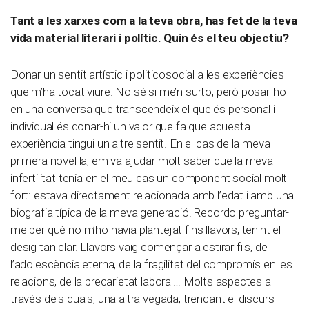
Tant a les xarxes com a la teva obra, has fet de la teva
vida material literari i polític. Quin és el teu objectiu?
Donar un sentit artístic i politicosocial a les experiències
que m’ha tocat viure. No sé si me’n surto, però posar-ho
en una conversa que transcendeix el que és personal i
individual és donar-hi un valor que fa que aquesta
experiència tingui un altre sentit. En el cas de la meva
primera novel·la, em va ajudar molt saber que la meva
infertilitat tenia en el meu cas un component social molt
fort: estava directament relacionada amb l’edat i amb una
biografia típica de la meva generació. Recordo preguntar-
me per què no m’ho havia plantejat fins llavors, tenint el
desig tan clar. Llavors vaig començar a estirar fils, de
l’adolescència eterna, de la fragilitat del compromís en les
relacions, de la precarietat laboral… Molts aspectes a
través dels quals, una altra vegada, trencant el discurs