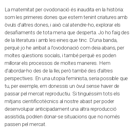
La maternitat per ovodonació és inaudita en la història:
som les primeres dones que estem tenint criatures amb
òvuls d’altres dones, i això cal atendre-ho, explorar els
desafiaments de tota mena que desperta. Jo ho faig des
de la literatura i amb les eines que tinc. D’una banda,
perquè jo he arribat a l’ovodonació com deia abans, per
moltes qüestions socials, i també perquè es poden
millorar els processos de moltes maneres. Hem
d’abordar-ho des de la llei, però també des d’altres
perspectives. En una utopia feminista, seria possible que
tu, per exemple, em donessis un òvul sense haver de
passar pel mercat reproductiu. Si tinguéssim tots els
mitjans cientificotècnics al nostre abast per poder
desenvolupar anticipadament una altra reproducció
assistida, podrien donar-se situacions que no només
passen pel mercat.