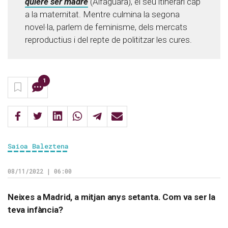
quiere ser madre
(Alfaguara), el seu itinerari cap
a la maternitat. Mentre culmina la segona
novel·la, parlem de feminisme, dels mercats
reproductius i del repte de polititzar les cures.
1
Saioa Baleztena
08/11/2022 | 06:00
Neixes a Madrid, a mitjan anys setanta. Com va ser la
teva infància?