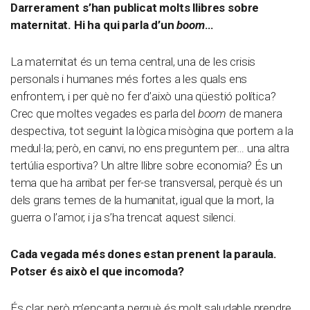
Darrerament s’han publicat molts llibres sobre
maternitat. Hi ha qui parla d’un
boom
…
La maternitat és un tema central, una de les crisis
personals i humanes més fortes a les quals ens
enfrontem, i per què no fer d’això una qüestió política?
Crec que moltes vegades es parla del
boom
de manera
despectiva, tot seguint la lògica misògina que portem a la
medul·la; però, en canvi, no ens preguntem per… una altra
tertúlia esportiva? Un altre llibre sobre economia? És un
tema que ha arribat per fer-se transversal, perquè és un
dels grans temes de la humanitat, igual que la mort, la
guerra o l’amor, i ja s’ha trencat aquest silenci.
Cada vegada més dones estan prenent la paraula.
Potser és això el que incomoda?
És clar, però m’encanta perquè és molt saludable prendre