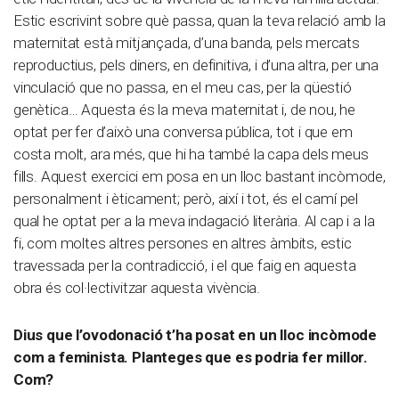
Estic escrivint sobre què passa, quan la teva relació amb la
maternitat està mitjançada, d’una banda, pels mercats
reproductius, pels diners, en definitiva, i d’una altra, per una
vinculació que no passa, en el meu cas, per la qüestió
genètica… Aquesta és la meva maternitat i, de nou, he
optat per fer d’això una conversa pública, tot i que em
costa molt, ara més, que hi ha també la capa dels meus
fills. Aquest exercici em posa en un lloc bastant incòmode,
personalment i èticament; però, així i tot, és el camí pel
qual he optat per a la meva indagació literària. Al cap i a la
fi, com moltes altres persones en altres àmbits, estic
travessada per la contradicció, i el que faig en aquesta
obra és col·lectivitzar aquesta vivència.
Dius que l’ovodonació t’ha posat en un lloc incòmode
com a feminista. Planteges que es podria fer millor.
Com?