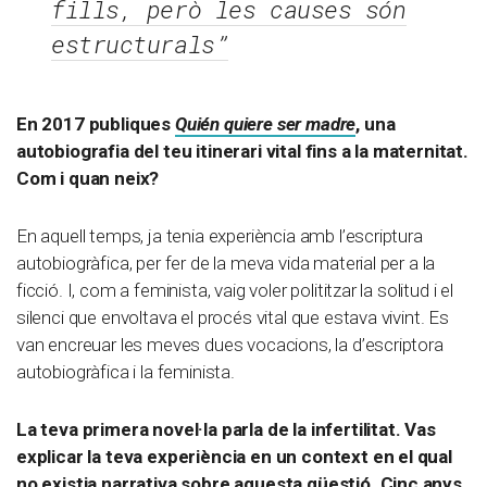
fills, però les causes són
estructurals”
En 2017 publiques
Quién quiere ser madre
, una
autobiografia del teu itinerari vital fins a la maternitat.
Com i quan neix?
En aquell temps, ja tenia experiència amb l’escriptura
autobiogràfica, per fer de la meva vida material per a la
ficció. I, com a feminista, vaig voler polititzar la solitud i el
silenci que envoltava el procés vital que estava vivint. Es
van encreuar les meves dues vocacions, la d’escriptora
autobiogràfica i la feminista.
La teva primera novel·la parla de la infertilitat. Vas
explicar la teva experiència en un context en el qual
no existia narrativa sobre aquesta qüestió. Cinc anys