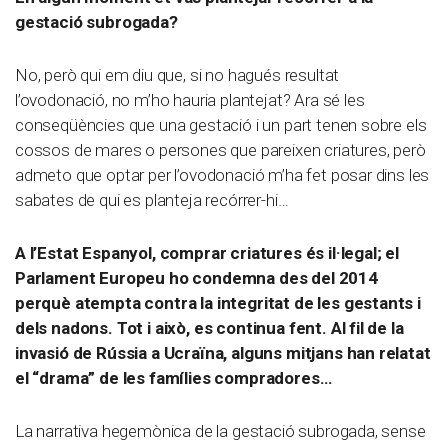
gestació subrogada?
No, però qui em diu que, si no hagués resultat
l’ovodonació, no m’ho hauria plantejat? Ara sé les
conseqüències que una gestació i un part tenen sobre els
cossos de mares o persones que pareixen criatures, però
admeto que optar per l’ovodonació m’ha fet posar dins les
sabates de qui es planteja recórrer-hi…
A l’Estat Espanyol, comprar criatures és il·legal; el
Parlament Europeu ho condemna des del 2014
perquè atempta contra la integritat de les gestants i
dels nadons. Tot i això, es continua fent. Al fil de la
invasió de Rússia a Ucraïna, alguns mitjans han relatat
el “drama” de les famílies compradores…
La narrativa hegemònica de la gestació subrogada, sense