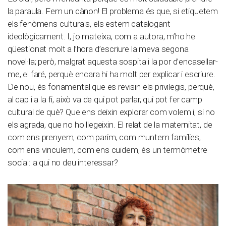
la paraula. Fem un cànon! El problema és que, si etiquetem
els fenòmens culturals, els estem catalogant
ideològicament. I, jo mateixa, com a autora, m’ho he
qüestionat molt a l’hora d’escriure la meva segona
novel·la; però, malgrat aquesta sospita i la por d’encasellar-
me, el faré, perquè encara hi ha molt per explicar i escriure.
De nou, és fonamental que es revisin els privilegis, perquè,
al cap i a la fi, això va de qui pot parlar, qui pot fer camp
cultural de què? Que ens deixin explorar com volem i, si no
els agrada, que no ho llegeixin. El relat de la maternitat, de
com ens prenyem, com parim, com muntem famílies,
com ens vinculem, com ens cuidem, és un termòmetre
social: a qui no deu interessar?