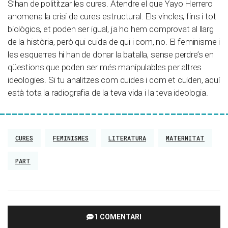
S’han de polititzar les cures. Atendre el que Yayo Herrero
anomena la crisi de cures estructural. Els vincles, fins i tot
biològics, et poden ser igual, ja ho hem comprovat al llarg
de la història, però qui cuida de qui i com, no. El feminisme i
les esquerres hi han de donar la batalla, sense perdre’s en
qüestions que poden ser més manipulables per altres
ideologies. Si tu analitzes com cuides i com et cuiden, aquí
està tota la radiografia de la teva vida i la teva ideologia.
CURES
FEMINISMES
LITERATURA
MATERNITAT
PART
1 COMENTARI