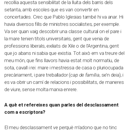
recollia aquesta sensibilitat de la lluita dels barris dels
setanta, amb escoles que es van convertir en
concertades. Crec que Pablo Iglesias també hi va anar. Hi
havia diversos fills de ministres socialistes, per exemple.
Va ser quan vaig descobrir una classe cultural on el pare i
la mare tenien títols universitaris, gent que venia de
professions liberals, exiliats de Xile o de l’Argentina, gent
que jo abans ni sabia que existia. Tot això em va treure del
meu món, que fins llavors havia estat molt normatiu, de
sota, cavall i rei: mare i mestressa de casa o pluriocupada
precàriament, i pare treballador (
cap de família
, se’n deia), i
es va obrir un camí de relacions i possibilitats, de maneres
de viure, sense molta marxa enrere.
A què et refereixes quan parles del desclassament
com a escriptora?
El meu desclassament ve perquè m’adono que no tinc