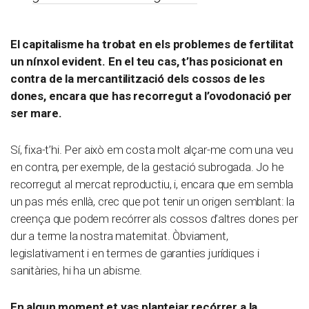
El capitalisme ha trobat en els problemes de fertilitat
un nínxol evident. En el teu cas, t’has posicionat en
contra de la mercantilització dels cossos de les
dones, encara que has recorregut a l’ovodonació per
ser mare.
Sí, fixa-t’hi. Per això em costa molt alçar-me com una veu
en contra, per exemple, de la gestació subrogada. Jo he
recorregut al mercat reproductiu, i, encara que em sembla
un pas més enllà, crec que pot tenir un origen semblant: la
creença que podem recórrer als cossos d’altres dones per
dur a terme la nostra maternitat. Òbviament,
legislativament i en termes de garanties jurídiques i
sanitàries, hi ha un abisme.
En algun moment et vas plantejar recórrer a la