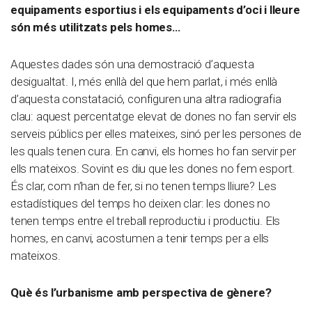
equipaments esportius i els equipaments d’oci i lleure
són més utilitzats pels homes…
Aquestes dades són una demostració d’aquesta
desigualtat. I, més enllà del que hem parlat, i més enllà
d’aquesta constatació, configuren una altra radiografia
clau: aquest percentatge elevat de dones no fan servir els
serveis públics per elles mateixes, sinó per les persones de
les quals tenen cura. En canvi, els homes ho fan servir per
ells mateixos. Sovint es diu que les dones no fem esport.
És clar, com n’han de fer, si no tenen temps lliure? Les
estadístiques del temps ho deixen clar: les dones no
tenen temps entre el treball reproductiu i productiu. Els
homes, en canvi, acostumen a tenir temps per a ells
mateixos.
Què és l’urbanisme amb perspectiva de gènere?