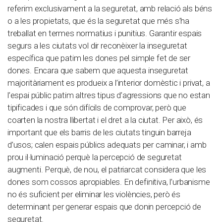
referim exclusivament a la seguretat, amb relació als béns
o a les propietats, que és la seguretat que més s’ha
treballat en termes normatius i punitius. Garantir espais
segurs a les ciutats vol dir reconèixer la inseguretat
específica que patim les dones pel simple fet de ser
dones. Encara que sabem que aquesta inseguretat
majoritàriament es produeix a l’interior domèstic i privat, a
l’espai públic patim altres tipus d’agressions que no estan
tipificades i que són difícils de comprovar, però que
coarten la nostra llibertat i el dret a la ciutat. Per això, és
important que els barris de les ciutats tinguin barreja
d’usos; calen espais públics adequats per caminar, i amb
prou il·luminació perquè la percepció de seguretat
augmenti. Perquè, de nou, el patriarcat considera que les
dones som cossos apropiables.
En definitiva, l’urbanisme
no és suficient per eliminar les violències, però és
determinant per generar espais que donin percepció de
seguretat.