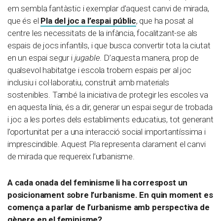
em sembla fantàstic i exemplar d’aquest canvi de mirada,
que és el
Pla del joc a l’espai públic
, que ha posat al
centre les necessitats de la infància, focalitzant-se als
espais de jocs infantils, i que busca convertir tota la ciutat
en un espai segur i
jugable
. D’aquesta manera, prop de
qualsevol habitatge i escola trobem espais per al joc
inclusiu i col·laboratiu, construït amb materials
sostenibles. També la iniciativa de protegir les escoles va
en aquesta línia, és a dir, generar un espai segur de trobada
i joc a les portes dels establiments educatius, tot generant
l’oportunitat per a una interacció social importantíssima i
imprescindible. Aquest Pla representa clarament el canvi
de mirada que requereix l’urbanisme.
A cada onada del feminisme li ha correspost un
posicionament sobre l’urbanisme. En quin moment es
comença a parlar de l’urbanisme amb perspectiva de
gènere en el feminisme?