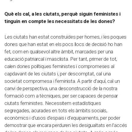
Què els cal, a les ciutats, perquè siguin feministes i
tinguin en compte les necessitats de les dones?
Les ciutats han estat construïdes per homes, i les poques
dones que han estat en els pocs llocs de decisió ho han
fet, com en qualsevol altre àmbit, marcades per una
educació patriarcal i masclista. Per tant, primer de tot,
calen dones polítiques feministes i compromeses al
capdavant de les ciutats i, per descomptat, cal una
societat compromesa i feminista. A partir d’aquí, cal un
canvi de perspectiva, una desconstrucció de la nostra
formació com a tècniques, per ser capaces de pensar
ciutats feministes. Necessitem estadístiques
segregades, acurades en tots els àmbits socials,
econòmics i d’usos d’espais i d’equipaments, per poder
demostrar que encara perduren les desigualtats en l’accés