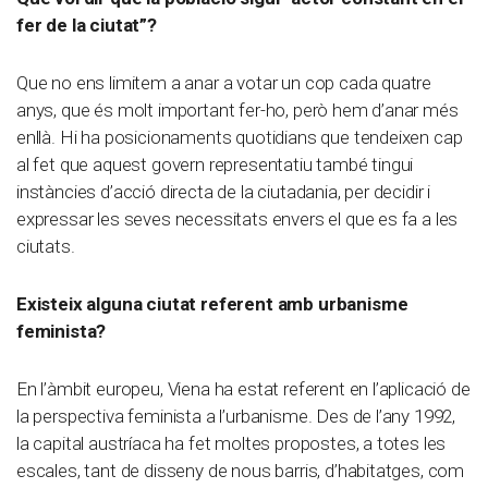
fer de la ciutat”?
Que no ens limitem a anar a votar un cop cada quatre
anys, que és molt important fer-ho, però hem d’anar més
enllà. Hi ha posicionaments quotidians que tendeixen cap
al fet que aquest govern representatiu també tingui
instàncies d’acció directa de la ciutadania, per decidir i
expressar les seves necessitats envers el que es fa a les
ciutats.
Existeix alguna ciutat referent amb urbanisme
feminista?
En l’àmbit europeu, Viena ha estat referent en l’aplicació de
la perspectiva feminista a l’urbanisme. Des de l’any 1992,
la capital austríaca ha fet moltes propostes, a totes les
escales, tant de disseny de nous barris, d’habitatges, com