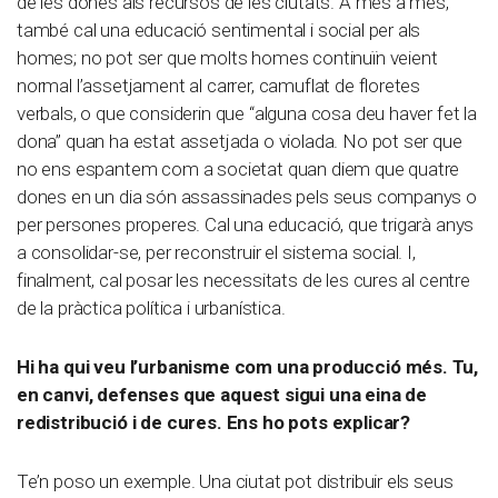
de les dones als recursos de les ciutats. A més a més,
també cal una educació sentimental i social per als
homes; no pot ser que molts homes continuïn veient
normal l’assetjament al carrer, camuflat de floretes
verbals, o que considerin que “alguna cosa deu haver fet la
dona” quan ha estat assetjada o violada. No pot ser que
no ens espantem com a societat quan diem que quatre
dones en un dia són assassinades pels seus companys o
per persones properes. Cal una educació, que trigarà anys
a consolidar-se, per reconstruir el sistema social. I,
finalment, cal posar les necessitats de les cures al centre
de la pràctica política i urbanística.
Hi ha qui veu l’urbanisme com una producció més. Tu,
en canvi, defenses que aquest sigui una eina de
redistribució i de cures. Ens ho pots explicar?
Te’n poso un exemple. Una ciutat pot distribuir els seus