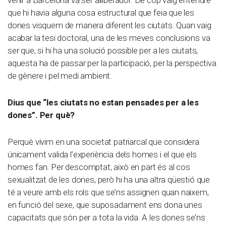
venir a Barcelona va ser alliberador. De cop vaig entendre
que hi havia alguna cosa estructural que feia que les
dones visquem de manera diferent les ciutats. Quan vaig
acabar la tesi doctoral, una de les meves conclusions va
ser que, si hi ha una solució possible per a les ciutats,
aquesta ha de passar per la participació, per la perspectiva
de gènere i pel medi ambient.
Dius que “les ciutats no estan pensades per a les
dones”. Per què?
Perquè vivim en una societat patriarcal que considera
únicament valida l’experiència dels homes i el que els
homes fan. Per descomptat, això en part és al cos
sexualitzat de les dones, però hi ha una altra qüestió que
té a veure amb els rols que se’ns assignen quan naixem,
en funció del sexe, que suposadament ens dona unes
capacitats que són per a tota la vida. A les dones se’ns