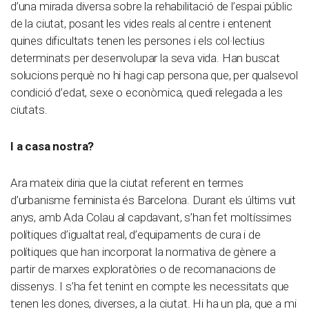
d’una mirada diversa sobre la rehabilitació de l’espai públic
de la ciutat, posant les vides reals al centre i entenent
quines dificultats tenen les persones i els col·lectius
determinats per desenvolupar la seva vida. Han buscat
solucions perquè no hi hagi cap persona que, per qualsevol
condició d’edat, sexe o econòmica, quedi relegada a les
ciutats.
I a casa nostra?
Ara mateix diria que la ciutat referent en termes
d’urbanisme feminista és Barcelona. Durant els últims vuit
anys, amb Ada Colau al capdavant, s’han fet moltíssimes
polítiques d’igualtat real, d’equipaments de cura i de
polítiques que han incorporat la normativa de gènere a
partir de marxes exploratòries o de recomanacions de
dissenys. I s’ha fet tenint en compte les necessitats que
tenen les dones, diverses, a la ciutat. Hi ha un pla, que a mi