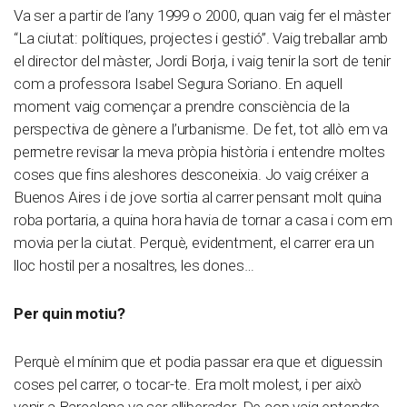
Va ser a partir de l’any 1999 o 2000, quan vaig fer el màster
“La ciutat: polítiques, projectes i gestió”. Vaig treballar amb
el director del màster, Jordi Borja, i vaig tenir la sort de tenir
com a professora Isabel Segura Soriano. En aquell
moment vaig començar a prendre consciència de la
perspectiva de gènere a l’urbanisme. De fet, tot allò em va
permetre revisar la meva pròpia història i entendre moltes
coses que fins aleshores desconeixia. Jo vaig créixer a
Buenos Aires i de jove sortia al carrer pensant molt quina
roba portaria, a quina hora havia de tornar a casa i com em
movia per la ciutat. Perquè, evidentment, el carrer era un
lloc hostil per a nosaltres, les dones…
Per quin motiu?
Perquè el mínim que et podia passar era que et diguessin
coses pel carrer, o tocar-te. Era molt molest, i per això