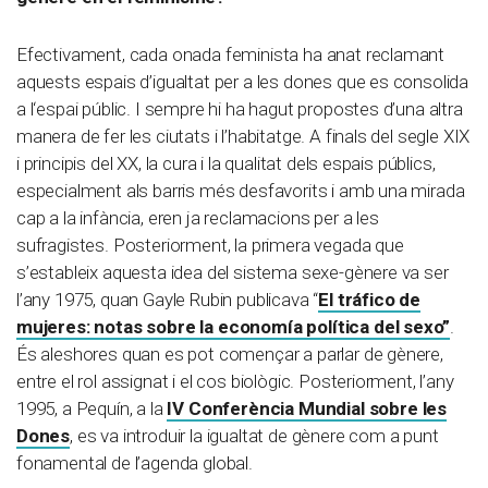
Efectivament, cada onada feminista ha anat reclamant
aquests espais d’igualtat per a les dones que es consolida
a l‘espai públic. I sempre hi ha hagut propostes d’una altra
manera de fer les ciutats i l’habitatge. A finals del segle XIX
i principis del XX, la cura i la qualitat dels espais públics,
especialment als barris més desfavorits i amb una mirada
cap a la infància, eren ja reclamacions per a les
sufragistes. Posteriorment, la primera vegada que
s’estableix aquesta idea del sistema sexe-gènere va ser
l’any 1975, quan Gayle Rubin publicava “
El tráfico de
mujeres: notas sobre la economía política del sexo”
.
És aleshores quan es pot començar a parlar de gènere,
entre el rol assignat i el cos biològic. Posteriorment, l’any
1995, a Pequín, a la
IV Conferència Mundial sobre les
Dones
, es va introduir la igualtat de gènere com a punt
fonamental de l’agenda global.