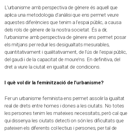
L’urbanisme amb perspectiva de gènere és aquell que
aplica una metodologia d’anàlisi que ens permet veure
aquestes diferències que tenim a l’espai públic, a causa
dels rols de gènere de la nostra societat. És a dir,
l’urbanisme amb perspectiva de gènere ens permet posar
els mitjans per reduir les desigualtats mesurables,
quantitativament i qualitativament, de l’ús de l’espai públic,
del gaudi i de la capacitat de moure’ns. En definitiva, del
dret a viure la ciutat en igualtat de condicions.
I què vol dir la feminització de l’urbanisme?
Fer un urbanisme feminista ens permet assolir la igualtat
real de drets entre homes i dones a les ciutats. No totes
les persones tenim les mateixes necessitats, però cal que
qui dissenya les ciutats detecti on són les dificultats que
pateixen els diferents col·lectius i persones, per tal de