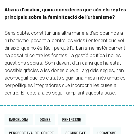
Abans d’acabar, quins consideres que són els reptes
principals sobre la feminització de l’urbanisme?
Sens dubte, constituir una altra manera d’apropar-nos a
l’urbanisme, posant al centre les vides i entenent què vol
dir això, que no és fàcil, perquè l’urbanisme històricament
ha posat al centre les formes i la gestió política i no les
qüestions socials. Som davant d’un canvi que ha estat
possible gràcies a les dones que, al llarg dels segles, han
aconseguit que les ciutats siguin una mica més amables,
per polítiques integradores que incorporin les cures al
centre. El repte ara és seguir ampliant aquesta base.
BARCELONA
DONES
FEMINISME
PERSPECTIVA DE GÈNERE
SEGURETAT
URBANISME