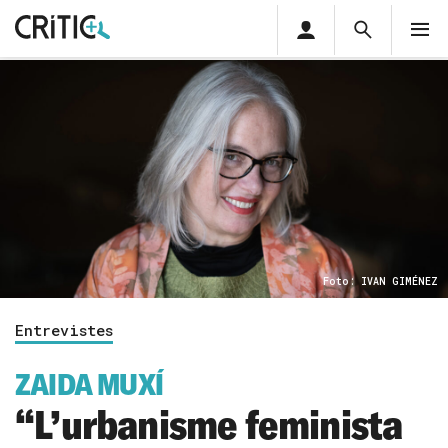
Àrea
Cerca
M
privada
Cerca
Subscriu-t'hi
Cerc
per...
Inicia sessió
Foto: IVAN GIMÉNEZ
Entrevistes
ZAIDA MUXÍ
“L’urbanisme feminista