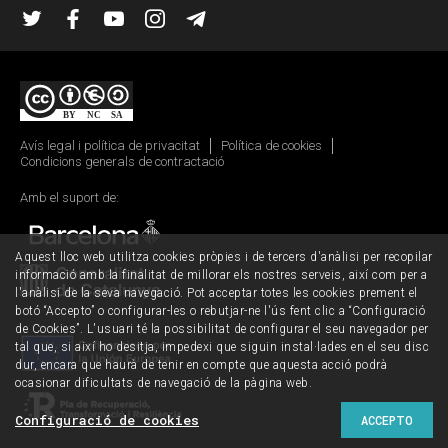
Twitter
Facebook
YouTube
Instagram
Telegram
Avís legal i política de privacitat
Política de cookies
Condicions generals de contractació
Amb el suport de:
Aquest lloc web utilitza cookies pròpies i de tercers d'anàlisi per recopilar
informació amb la finalitat de millorar els nostres serveis, així com per a
l'anàlisi de la seva navegació. Pot acceptar totes les cookies prement el
botó “Accepto” o configurar-les o rebutjar-ne l'ús fent clic a “Configuració
de Cookies”. L'usuari té la possibilitat de configurar el seu navegador per
tal que, si així ho desitja, impedexi que siguin instal·lades en el seu disc
dur, encara que haurà de tenir en compte que aquesta acció podrà
ocasionar dificultats de navegació de la pàgina web.
Configuració de cookies
ACCEPTO