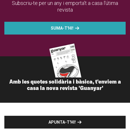
Subscriu-te per un any i emporta't a casa l'útima
revista
SUMA-T'HI!
Amb les quotes solidària i bàsica, t'enviem a
casa la nova revista 'Guanyar'
APUNTA-T'HI!