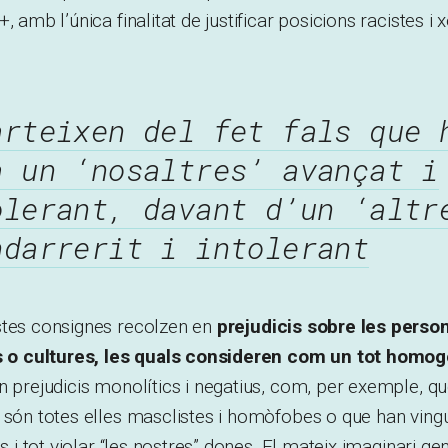
, amb l’única finalitat de justificar posicions racistes i
arteixen del fet fals que 
a un ‘nosaltres’ avançat i
olerant, davant d’un ‘altr
ndarrerit i intolerant
stes consignes recolzen en
prejudicis sobre les perso
ns o cultures, les quals consideren com un tot homog
n prejudicis monolítics i negatius, com, per exemple, q
 són totes elles masclistes i homòfobes o que han vingut
ns i tot violar “les nostres” dones. El mateix imaginari gen