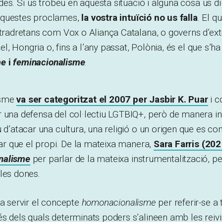
ades. Si us trobeu en aquesta situació i alguna cosa us di
aquestes proclames,
la vostra intuïció no us falla
. El q
ultradretans com Vox o Aliança Catalana, o governs d’e
rael, Hongria o, fins a l’any passat, Polònia, és el que s
me
i
feminacionalisme
.
isme
va ser categoritzat el 2007 per Jasbir K. Puar
i c
r una defensa del col·lectiu LGTBIQ+, però de manera i
u d’atacar una cultura, una religió o un origen que es c
rbar que el propi. De la mateixa manera,
Sara Farris (202
nalisme
per parlar de la mateixa instrumentalització, p
les dones.
fa servir el concepte
homonacionalisme
per referir-se a 
s dels quals determinats poders s’alineen amb les reivi