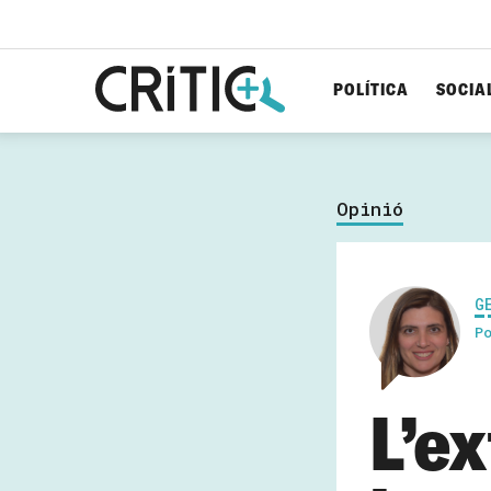
POLÍTICA
SOCIA
Cerca
per...
Opinió
G
P
L’ex