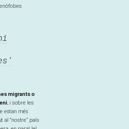
 xenòfobes.
hi
es’
nes migrants o
eni
, i sobre les
ue estan més
 al “nostre” país
era, en paral·lel,