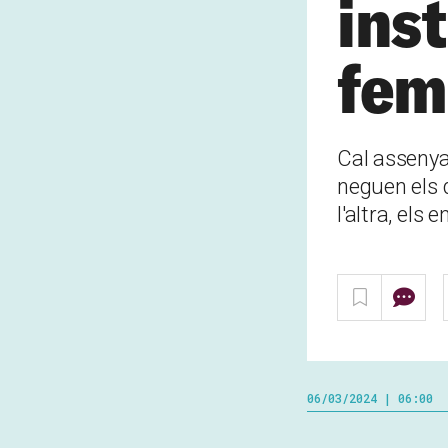
ins
fem
Cal assenyal
neguen els 
l'altra, els
06/03/2024 | 06:00