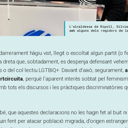
L'alcaldessa de Ripoll, Sílvia
amb alguns dels regidors de l
rrerament hàgiu vist, llegit o escoltat algun partit (o fi
a dreta que, sobtadament, es despenja defensant vehe
s o del col·lectiu LGTBIQ+. Davant d’això, segurament,
a
rtcircuita
, perquè l’aparent interès sobtat pel feminis
amb tots els discursos i les pràctiques discriminatòries 
é, que aquestes declaracions no les hagin fet al buit n
guin fent per atacar població migrada, d’origen estranger