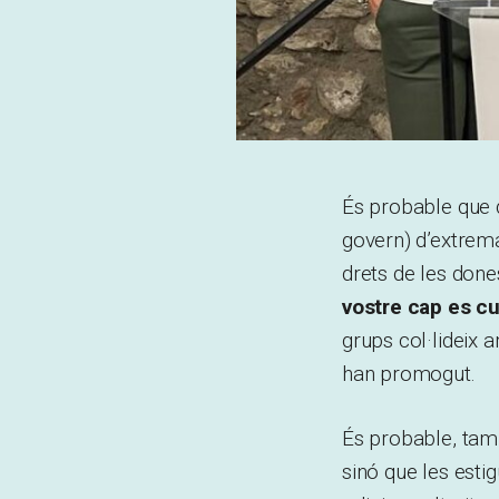
És probable que da
govern) d’extrem
drets de les done
vostre cap es cu
grups col·lideix 
han promogut.
És probable, tamb
sinó que les esti