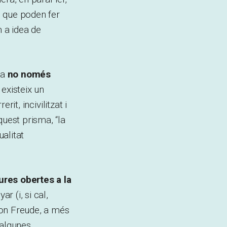
ic que poden fer
m a idea de
ta
no només
 existeix un
erit, incivilitzat i
quest prisma, “la
alitat
tures obertes a la
ar (i, si cal,
eon Freude, a més
 algunes