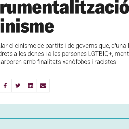
trumentalització
inisme
ar el cinisme de partits i de governs que, d'una
drets a les dones i a les persones LGTBIQ+, ment
 enarboren amb finalitats xenòfobes i racistes