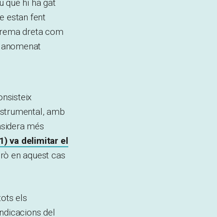
u que hi ha gat
ue estan fent
xtrema dreta com
’ha anomenat
onsisteix
nstrumental, amb
onsidera més
1) va delimitar el
erò en aquest cas
tots els
ndicacions del