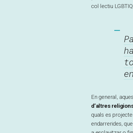
col·lectiu LGBTIQ+
P
h
t
e
En general, aque
d’altres religio
quals es projecte
endarrerides, que
a esclavitzar o fi