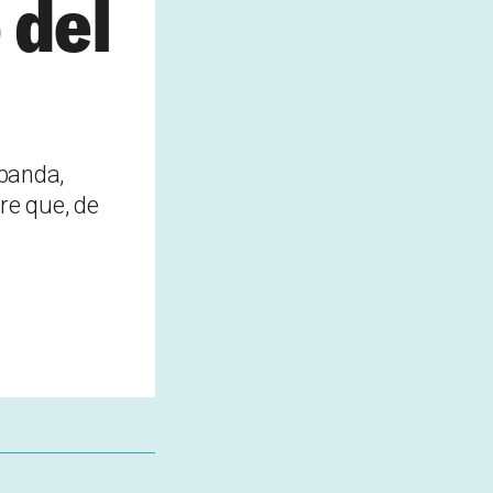
 del
 banda,
re que, de