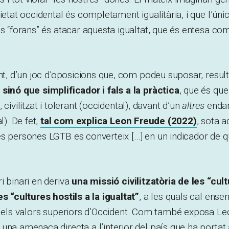
cietat occidental és completament igualitària, i que l’ún
us “forans” és atacar aquesta igualtat, que és entesa co
ant, d’un joc d’oposicions que, com podeu suposar, resul
sinó que simplificador i fals a la pràctica
, que és que
civilitzat i tolerant (occidental), davant d’un
altres
endarr
l). De fet,
tal com explica Leon Freude (2022)
, sota a
s persones LGTB es converteix […] en un indicador de qu
i binari en deriva
una missió civilitzatòria de les “cul
es “cultures hostils a la igualtat”
, a les quals cal enseny
ar els valors superiors d’Occident. Com també exposa L
una amenaça directa a l’interior del país que ha portat