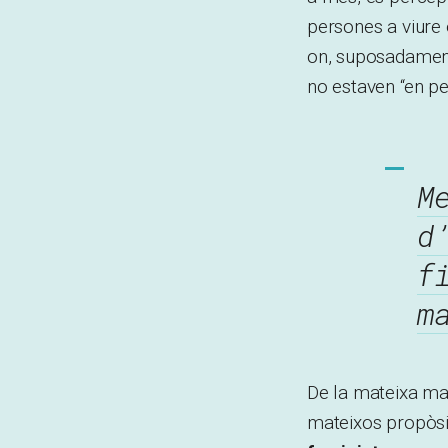
persones a viure 
on, suposadament
no estaven “en per
M
d
f
m
De la mateixa man
mateixos propòsit