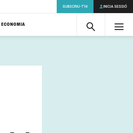
SUBSCRIU-T'HI
INICIA SESSIÓ
ECONOMIA
Cerca
M
Cerca