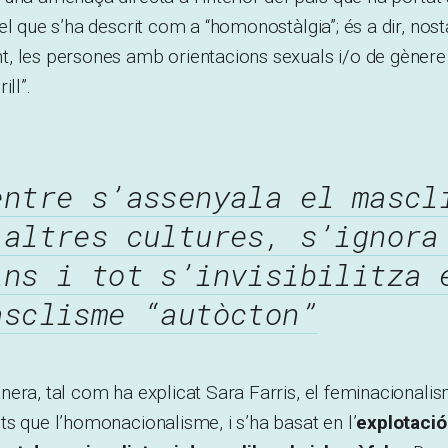
el que s’ha descrit com a “homonostàlgia”; és a dir, nost
, les persones amb orientacions sexuals i/o de gènere
ill”.
entre s’assenyala el mascl
’altres cultures, s’ignora
ins i tot s’invisibilitza 
asclisme “autòcton”
era, tal com ha explicat Sara Farris, el feminacionalis
s que l’homonacionalisme, i s’ha basat en l’
explotació