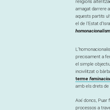
religions alteritz
amagat darrere 
aquests partits 
el de l’Estat d’Is
homonacionalis
L’homonacional
precisament a fe
el simple objecti
incivilitzat o bà
terme
feminacio
amb els drets de 
Així doncs, Puar 
processos a travé