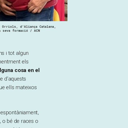
 Orriols, d'Aliança Catalana,
a seva formació / ACN
ns i tot algun
mentment els
lguna cosa en el
me d’aquests
que ells mateixos
i espontàniament,
, o bé de races o