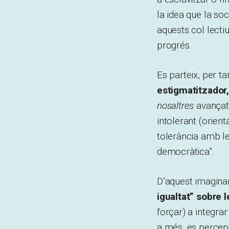
la idea que la so
aquests col·lecti
progrés.
Es parteix, per t
estigmatitzador, 
nosaltres
avançat, 
intolerant (orienta
tolerància amb le
democràtica”.
D’aquest imaginar
igualtat” sobre l
forçar) a integr
a més, es percep 