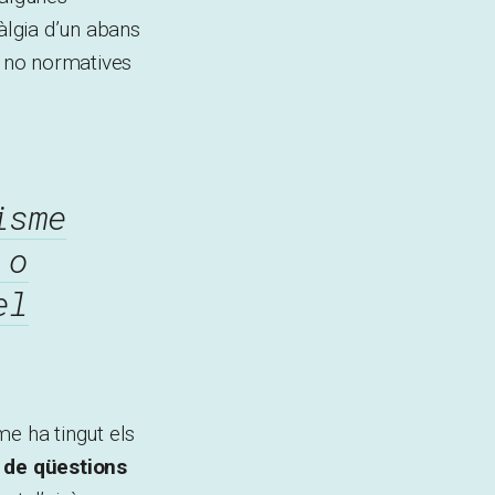
àlgia d’un abans
 no normatives
isme
 o
el
me ha tingut els
 de qüestions