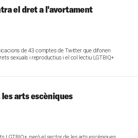
ntra el dret a l'avortament
blicacions de 43 comptes de Twitter que difonen
rets sexuals i reproductius i el col·lectiu LGTBIQ+
 les arts escèniques
ents LGTBIQ+, però el sector de les arts escèniques