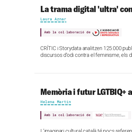
La trama digital 'ultra' co
Laura Aznar
Amb la col·laboració de
CRÍTIC i Storydata analitzen 125.000 pu
discursos d'odi contra el feminisme, els d
Memòria i futur LGTBIQ+ a
Helena Martín
Amb la col·laboració de
L’imaginari cultural català té pocs refer