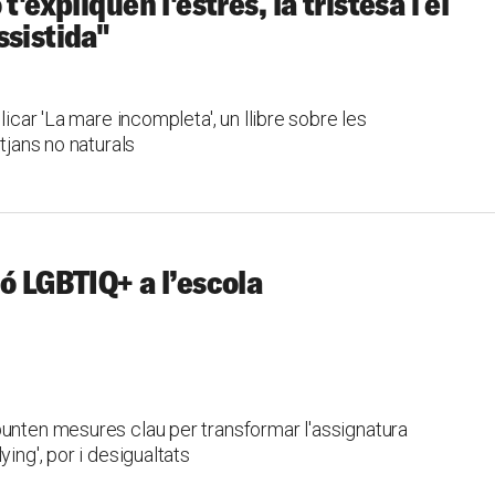
'expliquen l'estrès, la tristesa i el
ssistida"
licar 'La mare incompleta', un llibre sobre les
tjans no naturals
ó LGBTIQ+ a l’escola
punten mesures clau per transformar l'assignatura
ing', por i desigualtats