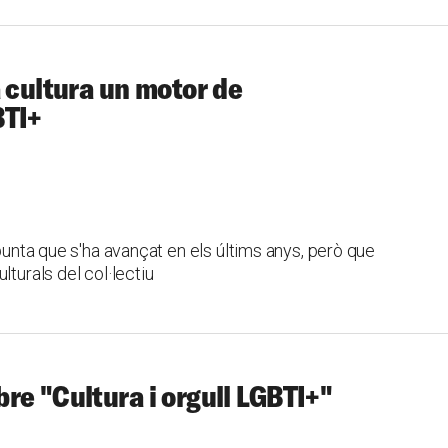
a cultura un motor de
BTI+
apunta que s'ha avançat en els últims anys, però que
lturals del col·lectiu
re "Cultura i orgull LGBTI+"