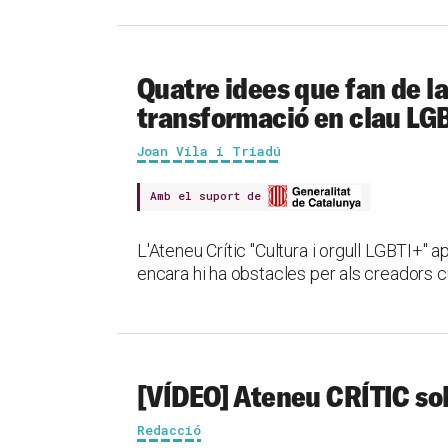
Quatre idees que fan de l
transformació en clau LG
Joan Vila i Triadú
Amb el suport de
L'Ateneu Crític "Cultura i orgull LGBTI+" 
encara hi ha obstacles per als creadors cu
[VÍDEO] Ateneu CRÍTIC sob
Redacció