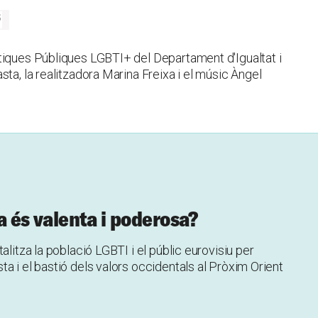
tiques Públiques LGBTI+ del Departament d'Igualtat i
ta, la realitzadora Marina Freixa i el músic Àngel
na és valenta i poderosa?
alitza la població LGBTI i el públic eurovisiu per
a i el bastió dels valors occidentals al Pròxim Orient