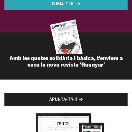
SUMA-T'HI!
Amb les quotes solidària i bàsica, t'enviem a
casa la nova revista 'Guanyar'
APUNTA-T'HI!