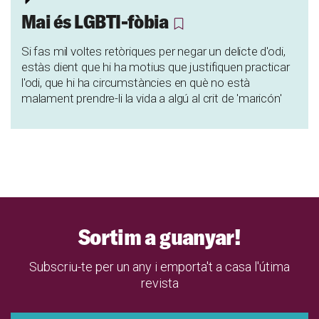
Mai és LGBTI-fòbia
Si fas mil voltes retòriques per negar un delicte d'odi,
estàs dient que hi ha motius que justifiquen practicar
l'odi, que hi ha circumstàncies en què no està
malament prendre-li la vida a algú al crit de 'maricón'
Sortim a guanyar!
Subscriu-te per un any i emporta't a casa l'útima
revista