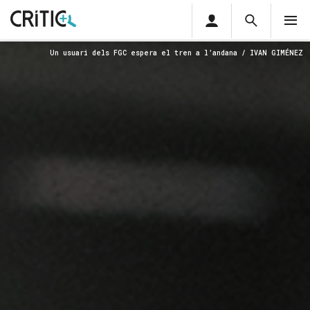
Àrea
Cerca
M
privada
Cerca
Subscriu-t'hi
Un usuari dels FGC espera el tren a l’andana / IVAN GIMÉNEZ
Cerc
per...
Inicia sessió