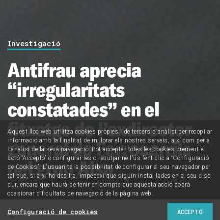
Investigació
Antifrau aprecia
“irregularitats
constatades” en el
fitxatge de l’exdirector
Aquest lloc web utilitza cookies pròpies i de tercers d'anàlisi per recopilar
general de Ferrocarrils
informació amb la finalitat de millorar els nostres serveis, així com per a
l'anàlisi de la seva navegació. Pot acceptar totes les cookies prement el
botó “Accepto” o configurar-les o rebutjar-ne l'ús fent clic a “Configuració
pel grup Alsa
de Cookies”. L'usuari té la possibilitat de configurar el seu navegador per
tal que, si així ho desitja, impedexi que siguin instal·lades en el seu disc
dur, encara que haurà de tenir en compte que aquesta acció podrà
ocasionar dificultats de navegació de la pàgina web.
Configuració de cookies
ACCEPTO