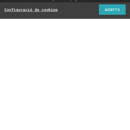
Configuració de cookies
ACCEPTO
Donacions d'una constructora a les fundacions de
Convergència, reunions entre empresaris i polítics
sobre concursos públics i regals i invitacions per
persuadir alts càrrecs municipals
1
Laura Aznar i Roger Palà
15/05/2023 | 07:00
La campanya electoral de les eleccions del 2015 va estar