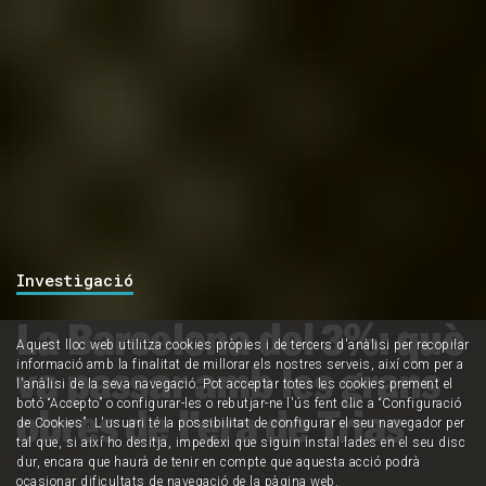
Investigació
La Barcelona del 3%: què
Aquest lloc web utilitza cookies pròpies i de tercers d'anàlisi per recopilar
va passar amb les grans
informació amb la finalitat de millorar els nostres serveis, així com per a
l'anàlisi de la seva navegació. Pot acceptar totes les cookies prement el
botó “Accepto” o configurar-les o rebutjar-ne l'ús fent clic a “Configuració
obres de l’era de Trias
de Cookies”. L'usuari té la possibilitat de configurar el seu navegador per
tal que, si així ho desitja, impedexi que siguin instal·lades en el seu disc
dur, encara que haurà de tenir en compte que aquesta acció podrà
ocasionar dificultats de navegació de la pàgina web.