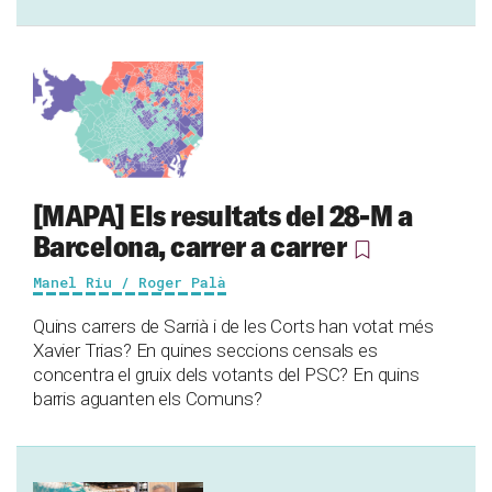
[MAPA] Els resultats del 28-M a
Barcelona, carrer a carrer
Manel Riu / Roger Palà
Quins carrers de Sarrià i de les Corts han votat més
Xavier Trias? En quines seccions censals es
concentra el gruix dels votants del PSC? En quins
barris aguanten els Comuns?