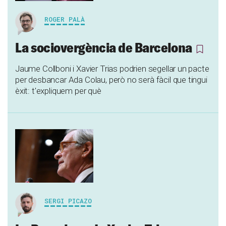
ROGER PALÀ
La sociovergència de Barcelona
Jaume Collboni i Xavier Trias podrien segellar un pacte
per desbancar Ada Colau, però no serà fàcil que tingui
èxit: t'expliquem per què
SERGI PICAZO