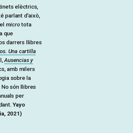
inets elèctrics,
é parlant d’això,
del
micro
tota
ia que
os darrers llibres
s. Una cartilla
l,
Ausencias y
cs, amb milers
gia sobre la
 No són llibres
anuals per
dant.
Yayo
ia, 2021)