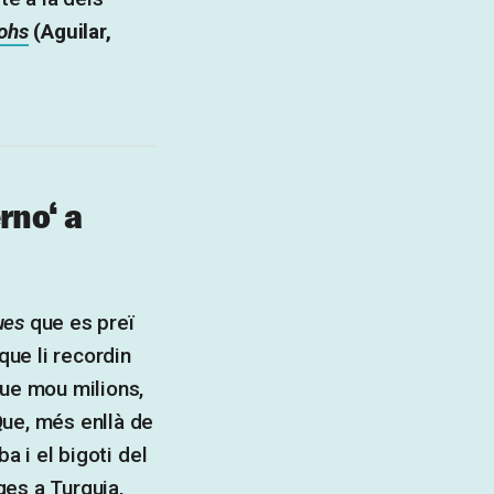
ohs
(Aguilar,
erno
‘ a
ues
que es preï
que li recordin
que mou milions,
Que, més enllà de
ba i el bigoti del
es a Turquia,