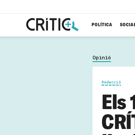
POLÍTICA
SOCIA
Cerca
per...
Opinió
Redacció
Els 
CRÍ