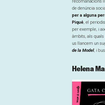
recomanacions lit
de denúncia soci
per a alguna pe
Piqué
, el periodi
per exemple, i ai
àmbits, als quals
us llancem un su
de la Model
, i b
Helena Mar