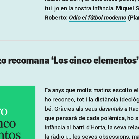
tu i jo en la nostra infància.
Miquel S
Roberto:
Odio el fútbol moderno
(Pla
zo recomana ‘Los cinco elementos’ 
Fa anys que molts matins escolto el 
ho reconec, tot i la distància ideolò
bé. Gràcies als seus
davantals a
Rac1
que pensarà de cada polèmica, ho sé
infància al barri d’Horta, la seva re
la ràdio i… les seves obsessions, ma