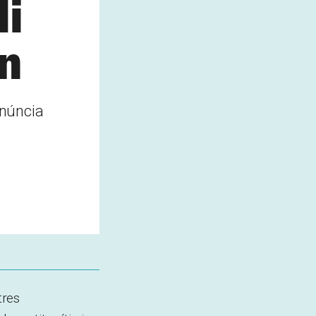
di
n
denúncia
tres