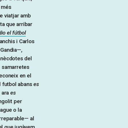
n més
e viatjar amb
eta que arribar
io el fútbol
anchis i Carlos
 Gandia—,
anècdotes del
b samarretes
econeix en el
l futbol abans
es
 ara
es
ngolit per
ague o la
irreparable— al
, el que jugàvem