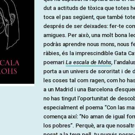
dut a actituds de tòxica que totes h
toca el pas següent, que també tot
després de ser deixades: fer-te co
amigues. Per això, una molt bona lect
podràs aprendre nous mons, nous f
ràbies, és la imprescindible Gata Ca
poemari
La escala de Mohs
, l’andalu
porta a un univers de sororitat i de
les coses tal com ragen, com ho has 
a un Madrid i una Barcelona d’esque
no has tingut l’oportunitat de desco
especialment el poema “Con las ma
comença així: “No aman de igual for
los pobres”. Perquè, ara que nosalt
posat a la teva pell, tu puguis posar-