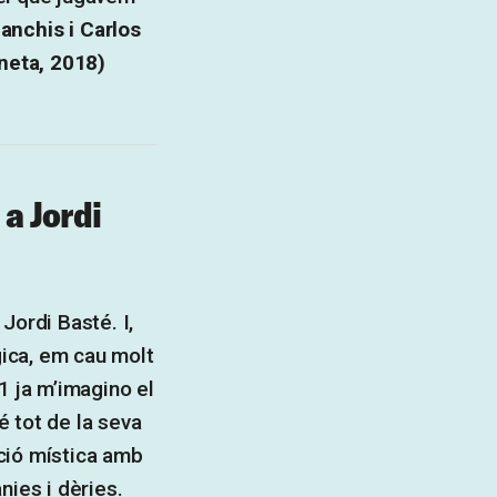
anchis i Carlos
neta, 2018)
a Jordi
Jordi Basté. I,
gica, em cau molt
 ja m’imagino el
 tot de la seva
lació mística amb
nies i dèries.