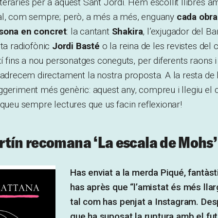
eràries per a aquest Sant Jordi. Hem escollit llibres amb
al, com sempre; però, a més a més, enguany
cada obra
rsona en concret
: la cantant
Shakira
, l’exjugador del B
sta radiofònic
Jordi Basté
o la reina de les revistes del 
xí fins a nou personatges coneguts, per diferents raons i
 adrecem directament la nostra proposta. A la resta de l
ggeriment més genèric: aquest any, compreu i llegiu el
usqueu sempre lectures que us facin reflexionar!
tín recomana ‘La escala de Mohs’
Has enviat a la merda Piqué, fantàs
has après que “l’amistat és més llar
tal com has penjat a Instagram. Des
que ha suposat la ruptura amb el fut