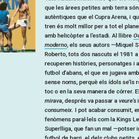
que les àrees petites amb terra só
autèntiques que el Cupra Arena, i qu
tren és molt millor per a tot el plan
amb helicòpter a l’estadi. Al llibre
Od
moderno
, els seus autors —Miquel S
Roberto, tots dos nascuts el 1981 a
recuperen històries, personatges i 
futbol d’abans, el que es jugava am
sense noms, perquè els ídols se’ls r
toc o en la seva manera de córrer. E
mirava
, després va passar a
veure’s
i
consumeix
. I pot acabar consumit, e
fenòmens paral·lels com la Kings Le
Superlliga, que fan un mal —potser 
futbol de barri, el dels clubs petits