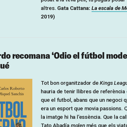
altres.
Gata Cattana:
La escala de M
2019)
do recomana ‘Odio el fútbol mod
qué
Tot bon organitzador de
Kings Leag
hauria de tenir llibres de referència 
que el futbol, abans que un negoci 
era un esport que movia passions. 
la imatge hi ha l’essència. Que la cal
Tato Abadía
molen
més que els viatg