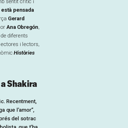
 sentit crític i
 està pensada
arça
Gerard
cor
Ana Obregón
,
 de diferents
ectores i lectors,
 còmic
Històries
 a Shakira
tic. Recentment,
ga que l’amor”,
prés del sotrac
bolista, que t’ha