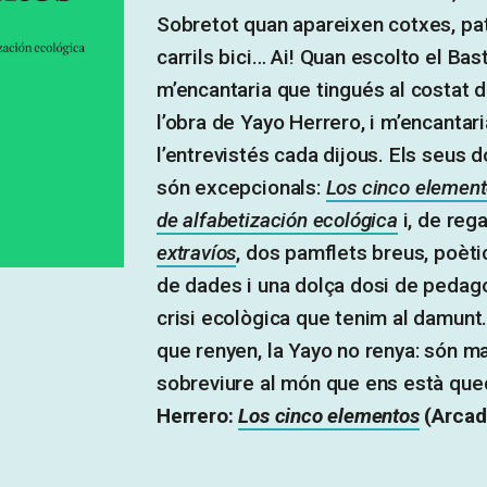
Sobretot quan apareixen cotxes, pat
carrils bici… Ai! Quan escolto el Bast
m’encantaria que tingués al costat 
l’obra de Yayo Herrero, i m’encantar
l’entrevistés cada dijous. Els seus d
són excepcionals:
Los cinco elemento
de alfabetización ecológica
i, de rega
extravíos
, dos pamflets breus, poèti
de dades i una dolça dosi de pedago
crisi ecològica que tenim al damunt.
que renyen, la Yayo no renya: són m
sobreviure al món que ens està que
Herrero:
Los cinco elementos
(Arcad