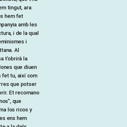
em tingut, ara
es hem fet
mpanyia amb les
ura, i de la qual
eminismes i
ttana. Al
sa t’obrirà la
 dones que diuen
fet tu, així com
rres que potser
brir. Et recomano
nos”, que
ma los ricos y
res ens hem
te a la dels