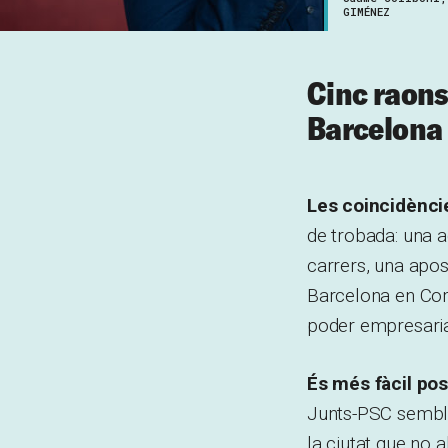
GIMÉNEZ
Cinc raons
Barcelona e
Les coincidèncie
de trobada: una
carrers, una apos
Barcelona en Com
poder empresarial
És més fàcil po
Junts-PSC sembla 
la ciutat que no a