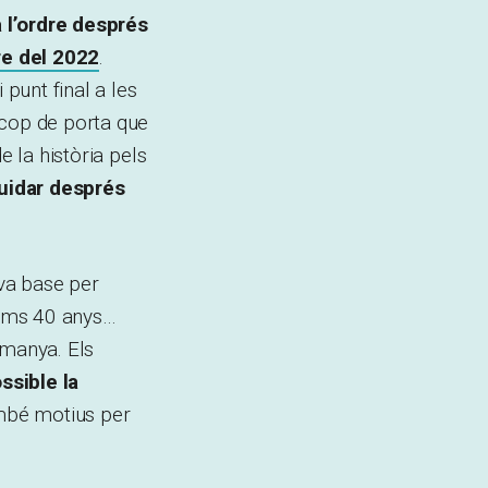
a l’ordre després
re del 2022
.
punt final a les
 cop de porta que
e la història pels
quidar després
eva base per
ltims 40 anys…
emanya. Els
ssible la
ambé motius per