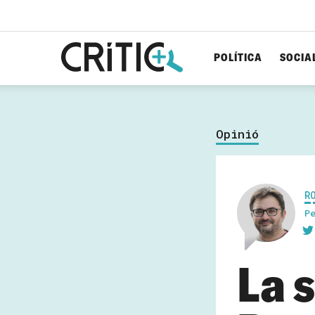
POLÍTICA
SOCIA
Cerca
per...
Opinió
R
P
La 