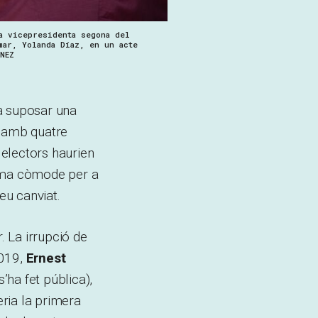
a vicepresidenta segona del
mar, Yolanda Díaz, en un acte
NEZ
a suposar una
i amb quatre
electors haurien
ema còmode per a
eu canviat.
. La irrupció de
2019,
Ernest
’ha fet pública),
eria la primera