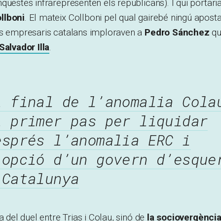
questes infrarepresenten els republicans). I qui portari
llboni
. El mateix Collboni pel qual gairebé ningú apost
ls empresaris catalans imploraven a
Pedro Sánchez
q
Salvador Illa
.
l final de l’anomalia Cola
l primer pas per liquidar
esprés l’anomalia ERC i
’opció d’un govern d’esque
 Catalunya
a del duel entre Trias i Colau, sinó de
la sociovergència