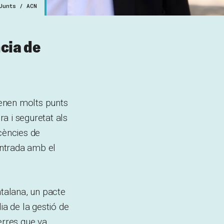
Junts / ACN
cia de
tenen molts punts
a i seguretat als
cències de
entrada amb el
atalana, un pacte
ia de la gestió de
uerres que va