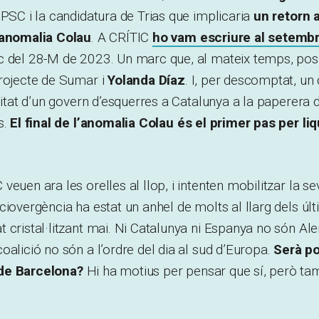
 PSC i la candidatura de Trias que implicaria
un retorn 
’anomalia Colau
. A CRÍTIC
ho vam escriure al setemb
 del 28-M de 2023. Un marc que, al mateix temps, posi 
projecte de Sumar i
Yolanda Díaz
. I, per descomptat, un
litat d’un govern d’esquerres a Catalunya a la paperera d
s.
El final de l’anomalia Colau és el primer pas per li
veuen ara les orelles al llop, i intenten mobilitzar la s
ciovergència ha estat un anhel de molts al llarg dels ú
 cristal·litzant mai. Ni Catalunya ni Espanya no són Al
oalició no són a l’ordre del dia al sud d’Europa.
Serà po
de Barcelona?
Hi ha motius per pensar que sí, però t