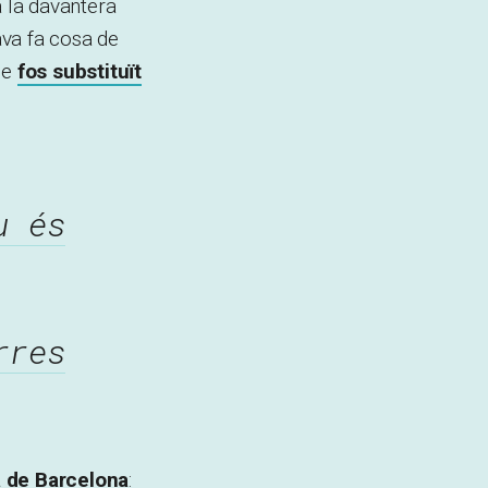
a la davantera
ava fa cosa de
ue
fos substituït
u és
rres
 de Barcelona
: