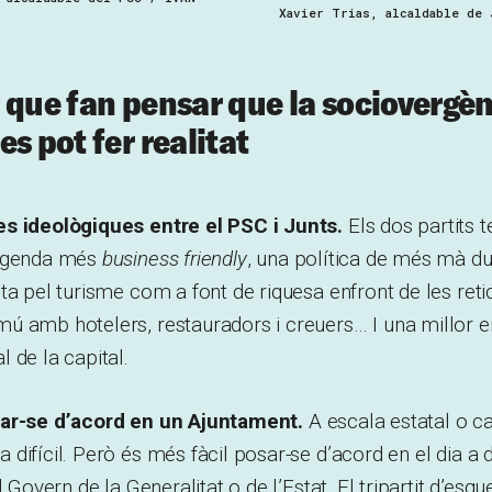
Xavier Trias, alcaldable de 
 que fan pensar que la sociovergèn
s pot fer realitat
s ideològiques entre el PSC i Junts.
Els dos partits 
 agenda més
business friendly
, una política de més mà dur
ta pel turisme com a font de riquesa enfront de les reti
ú amb hotelers, restauradors i creuers… I una millor 
 de la capital.
sar-se d’acord en un Ajuntament.
A escala estatal o c
difícil. Però és més fàcil posar-se d’acord en el dia a d
l Govern de la Generalitat o de l’Estat. El tripartit d’esq