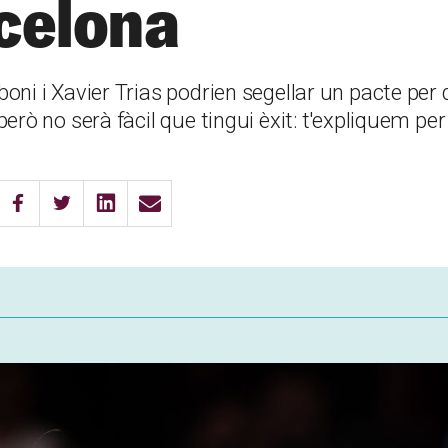
celona
oni i Xavier Trias podrien segellar un pacte per
erò no serà fàcil que tingui èxit: t'expliquem pe