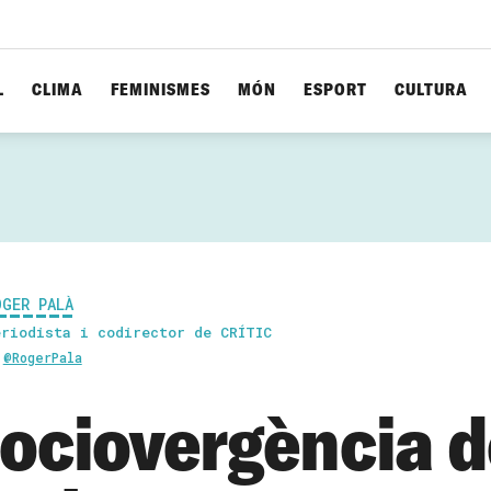
L
CLIMA
FEMINISMES
MÓN
ESPORT
CULTURA
OGER PALÀ
eriodista i codirector de CRÍTIC
@RogerPala
sociovergència 