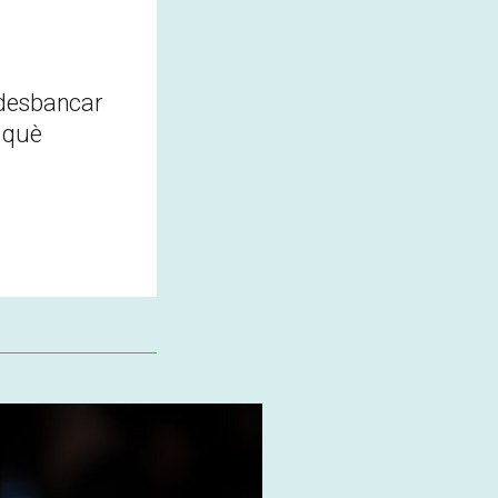
 desbancar
r què