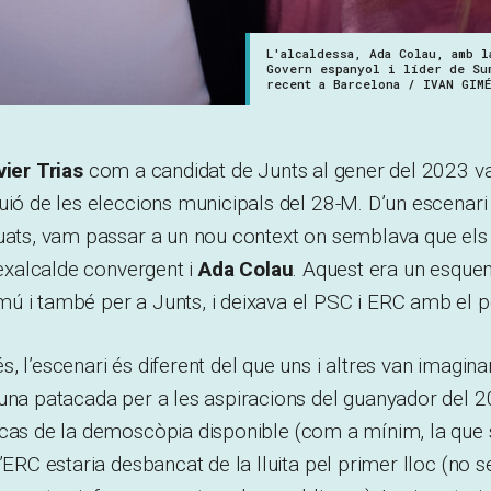
L'alcaldessa, Ada Colau, amb l
Govern espanyol i líder de Su
recent a Barcelona / IVAN GIMÉ
vier Trias
com a candidat de Junts al gener del 2023 v
uió de les eleccions municipals del 28-M. D’un escenar
uats, vam passar a un nou context on semblava que els 
l’exalcalde convergent i
Ada Colau
. Aquest era un esqu
ú i també per a Junts, i deixava el PSC i ERC amb el p
 l’escenari és diferent del que uns i altres van imaginar
 una patacada per a les aspiracions del guanyador del 
 cas de la demoscòpia disponible (com a mínim, la que s
’ERC estaria desbancat de la lluita pel primer lloc (no s