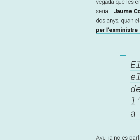
vegada que les en
seria…
Jaume Co
dos anys, quan e
per l’exministre 
E
e
d
l
a
Avui ja no es parl