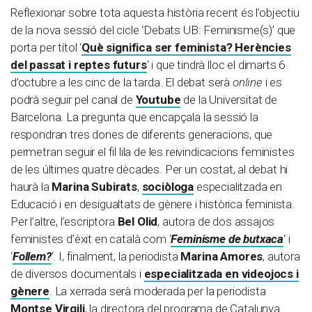
Reflexionar sobre tota aquesta història recent és l’objectiu
de la nova sessió del cicle ‘Debats UB: Feminisme(s)’ que
porta per títol ‘
Què significa ser feminista? Herències
del passat i reptes futurs
‘ i que tindrà lloc el dimarts 6
d’octubre a les cinc de la tarda. El debat serà
online
i es
podrà seguir pel canal de
Youtube
de la Universitat de
Barcelona. La pregunta que encapçala la sessió la
respondran tres dones de diferents generacions, que
permetran seguir el fil lila de les reivindicacions feministes
de les últimes quatre dècades. Per un costat, al debat hi
haurà la
Marina Subirats
,
sociòloga
especialitzada en
Educació i en desigualtats de gènere i històrica feminista.
Per l’altre, l’escriptora
Bel Olid
, autora de dos assajos
feministes d’èxit en català com ‘
Feminisme de butxaca
‘ i
‘
Follem?
‘. I, finalment, la periodista
Marina Amores
, autora
de diversos documentals i
especialitzada en videojocs i
gènere
. La xerrada serà moderada per la periodista
Montse Virgili
, la directora del programa de Catalunya