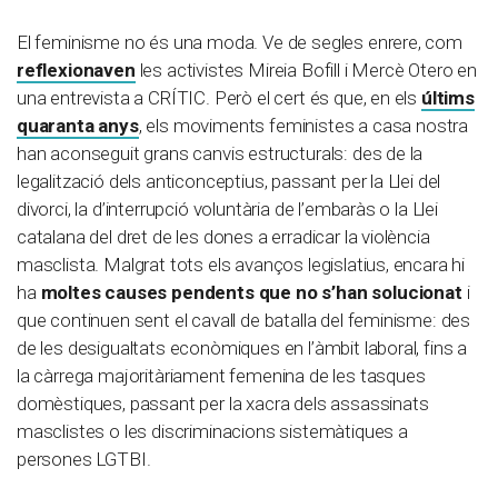
El feminisme no és una moda. Ve de segles enrere, com
reflexionaven
les activistes Mireia Bofill i Mercè Otero en
una entrevista a CRÍTIC. Però el cert és que, en els
últims
quaranta anys
, els moviments feministes a casa nostra
han aconseguit grans canvis estructurals: des de la
legalització dels anticonceptius, passant per la Llei del
divorci, la d’interrupció voluntària de l’embaràs o la Llei
catalana del dret de les dones a erradicar la violència
masclista. Malgrat tots els avanços legislatius, encara hi
ha
moltes causes pendents que no s’han solucionat
i
que continuen sent el cavall de batalla del feminisme: des
de les desigualtats econòmiques en l’àmbit laboral, fins a
la càrrega majoritàriament femenina de les tasques
domèstiques, passant per la xacra dels assassinats
masclistes o les discriminacions sistemàtiques a
persones LGTBI.