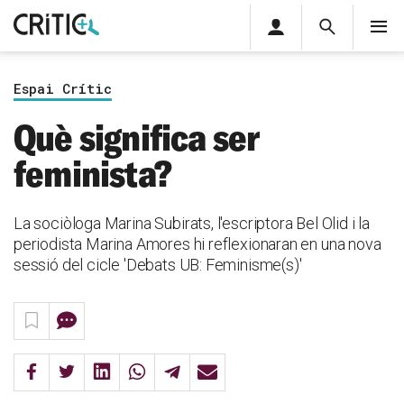
Àrea
Cerca
M
privada
Cerca
Subscriu-t'hi
Cerc
per...
Espai Crític
Inicia sessió
Què significa ser
feminista?
La sociòloga Marina Subirats, l'escriptora Bel Olid i la
periodista Marina Amores hi reflexionaran en una nova
sessió del cicle 'Debats UB: Feminisme(s)'