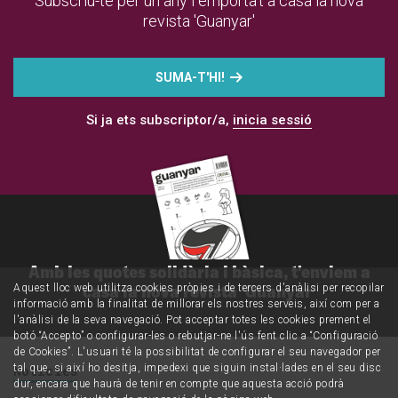
Subscriu-te per un any i emporta't a casa la nova
revista 'Guanyar'
SUMA-T'HI!
Si ja ets subscriptor/a,
inicia sessió
Amb les quotes solidària i bàsica, t'enviem a
casa la nova revista 'Guanyar'
Aquest lloc web utilitza cookies pròpies i de tercers d'anàlisi per recopilar
informació amb la finalitat de millorar els nostres serveis, així com per a
l'anàlisi de la seva navegació. Pot acceptar totes les cookies prement el
botó “Accepto” o configurar-les o rebutjar-ne l'ús fent clic a “Configuració
de Cookies”. L'usuari té la possibilitat de configurar el seu navegador per
Notícies
tal que, si així ho desitja, impedexi que siguin instal·lades en el seu disc
dur, encara que haurà de tenir en compte que aquesta acció podrà