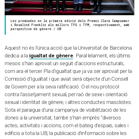
Les premiades en la primera edició dels Premis Clara Campoamor
i Rosalind Franklin als millors TFG i TFM, respectivament, amb
perspectiva de gènere / UB
Aquest no és l’única acció que la Universitat de Barcelona
dedica a la
igualtat de gènere
. Paral·lelament, els últims
mesos s’han aprovat un seguit d’accions estructurals,
com ara el tercer Pla d’igualtat que ja va ser aprovat per la
Comissió d’Igualtat i que aviat serà objecte d’un Consell
de Govern per a la seva ratificació. O el nou protocol
contra l’assetjament sexual, per raó de sexe i orientació
sexual i identitat de gènere, i altres conductes masclistes.
Sota el paraigua d’una campanya de visibilització de les
dones a la universitat, també s’han emprès “diversos
actes, activitats i accions, com el bateig d’espais, sales i
edificis a tota la UB, la publicació d’informació sobre les