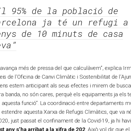
El 95% de la població de
arcelona ja té un refugi a
enys de 10 minuts de casa
eva”
c avança més de pressa del que calculàvem”, explica Ir
is de l’Oficina de Canvi Climàtic i Sostenibilitat de l’Aj
ens estem anticipant als seus efectes i mirem de buscar
ltra banda, no són cares, perquè els equipaments ja els 
 aquesta funció”. La coordinació entre departaments mu
i estendre aquesta Xarxa de Refugis Climàtics, que va n
020, just passat el confinament de la Covid-19, ja hi ha
st any s’ha arribat a la xifra de 202
. Això vol dir que e