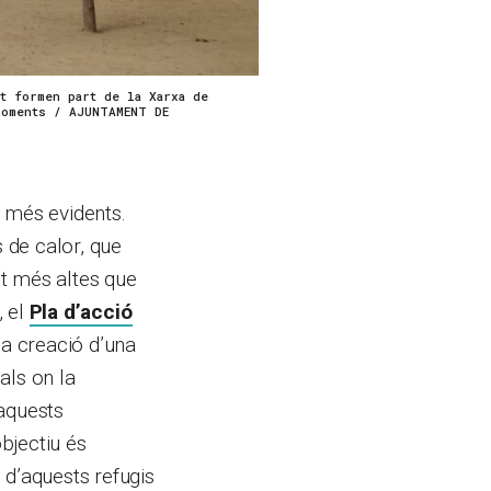
t formen part de la Xarxa de
moments / AJUNTAMENT DE
p més evidents.
s de calor, que
lt més altes que
, el
Pla d’acció
a creació d’una
ls on la
 aquests
bjectiu és
 d’aquests refugis