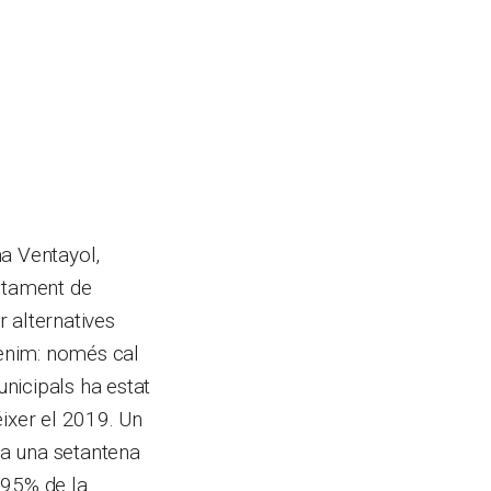
ma Ventayol,
untament de
 alternatives
tenim: només cal
nicipals ha estat
éixer el 2019. Un
via una setantena
l 95% de la