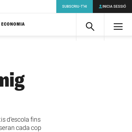
SUBSCRIU-T'HI
INICIA SESSIÓ
ECONOMIA
Cerca
M
Cerca
mig
s d'escola fins
e seran cada cop