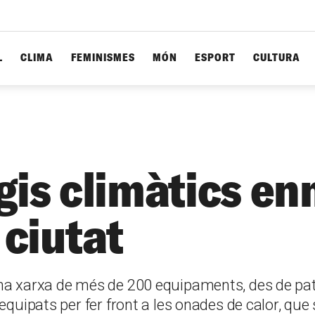
L
CLIMA
FEMINISMES
MÓN
ESPORT
CULTURA
gis climàtics en
 ciutat
na xarxa de més de 200 equipaments, des de pati
 equipats per fer front a les onades de calor, qu