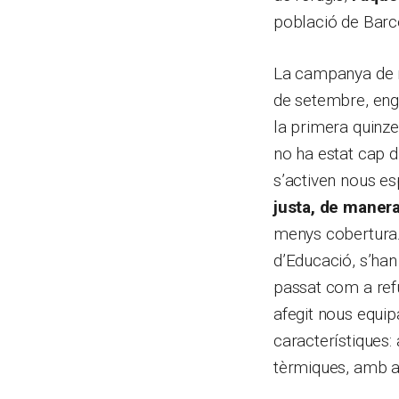
població de Barce
La campanya de re
de setembre, engu
la primera quinze
no ha estat cap di
s’activen nous es
justa, de manera
menys cobertura. 
d’Educació, s’han
passat com a refug
afegit nous equip
característiques
tèrmiques, amb ac