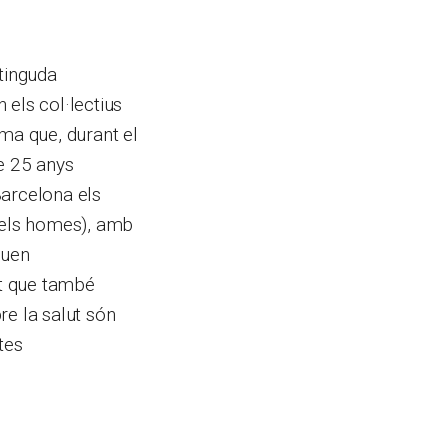
stinguda
 els col·lectius
ma que, durant el
e 25 anys
Barcelona els
n els homes), amb
quen
et que també
re la salut són
tes