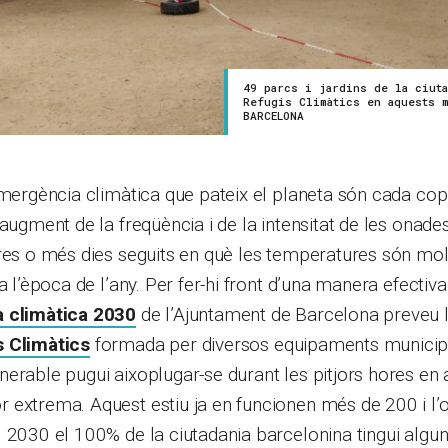
49 parcs i jardins de la ciuta
Refugis Climàtics en aquests 
BARCELONA
emergència climàtica que pateix el planeta són cada co
’augment de la freqüència i de la intensitat de les onade
tres o més dies seguits en què les temperatures són mo
a l’època de l’any. Per fer-hi front d’una manera efectiva
a climàtica 2030
de l’Ajuntament de Barcelona preveu l
s Climàtics
formada per diversos equipaments municipa
erable pugui aixoplugar-se durant les pitjors hores en
extrema. Aquest estiu ja en funcionen més de 200 i l’o
 2030 el 100% de la ciutadania barcelonina tingui algun