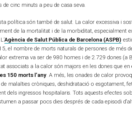
s de cinc minuts a peu de casa seva.
ta política són també de salut. La calor excessiva i so
nt de la mortalitat i de la morbiditat, especialment en
L’
Agència de Salut Pública de Barcelona (ASPB)
esti
5, el nombre de morts naturals de persones de més d
calor extrema va ser de 980 homes i de 2.729 dones (a 
tat associats a la calor són majors en les dones que e
es 150 morts l’any
. A més, les onades de calor provo
e malalties cròniques, deshidratació o esgotament, f
t dels ingressos hospitalaris. Tots aquests efectes sob
tumen a passar pocs dies després de cada episodi d’al