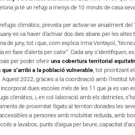
lona ja té un refugi a menys de 10 minuts de casa seva
fugis climàtics, prevista per activar-se anualment del 
any es va haver d’activar dos dies abans per les altes
na de juny, tot i que, com explica Irma Ventayol, “tècn
a en fase d’alerta per calor”. Cada any s’identifiquen, e
pais per poder oferir
una cobertura territorial equitat
 que s’arribi a la població vulnerable
, tot prioritzant 
Aquest 2022, gràcies a la coordinació amb l’Institut M
 incorporat dues escoles més de les 11 que ja es van es
is climàtics, i, en col·laboració amb els districtes, s’han
aments de proximitat lligats al territori donades les sev
: accessibles a persones amb mobilitat reduïda, amb bo
cés a lavabos, punts d’aigua per beure, capacitat d’aco