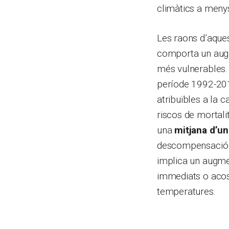
climàtics a meny
Les raons d’aques
comporta un augme
més vulnerables. 
període 1992-201
atribuïbles a la 
riscos de mortali
una
mitjana d’un
descompensació d
implica un augmen
immediats o acos
temperatures.