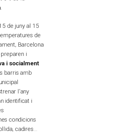
.
15 de juny al 15
 temperatures de
icament, Barcelona
s preparen i
iva i socialment
els barris amb
unicipal
trenar l’any
 identificat i
es
nes condicions
llida, cadires…