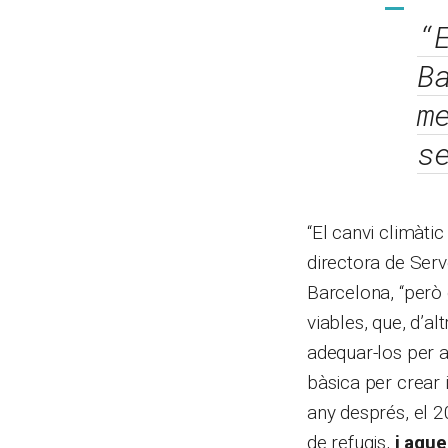
“
B
m
s
“El canvi climàti
directora de Serve
Barcelona, “però 
viables, que, d’a
adequar-los per a
bàsica per crear 
any després, el 2
de refugis,
i aque