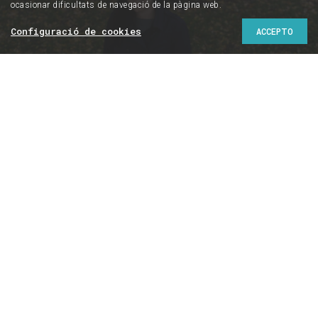
ocasionar dificultats de navegació de la pàgina web.
Configuració de cookies
ACCEPTO
Foto: IVAN GIMÉNEZ
Entrevistes
ARANTXA TIRADO
“Trump no ha estat un
accident històric, sinó el
reflex de la
descomposició dels