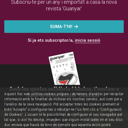
Subscriu-te per un any i emporta't a casa la nova
revista 'Guanyar'
SUMA-T'HI!
Si ja ets subscriptor/a,
inicia sessió
Amb les quotes solidària i bàsica, t'enviem a
casa la nova revista 'Guanyar'
Aquest lloc web utilitza cookies pròpies i de tercers d'anàlisi per recopilar
informació amb la finalitat de millorar els nostres serveis, així com per a
l'anàlisi de la seva navegació. Pot acceptar totes les cookies prement el
botó “Accepto” o configurar-les o rebutjar-ne l'ús fent clic a “Configuració
de Cookies”. L'usuari té la possibilitat de configurar el seu navegador per
tal que, si així ho desitja, impedexi que siguin instal·lades en el seu disc
dur, encara que haurà de tenir en compte que aquesta acció podrà