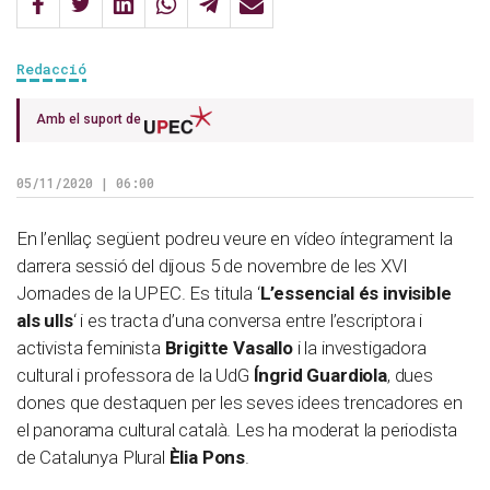
Redacció
Amb el suport de
05/11/2020 | 06:00
En l’enllaç següent podreu veure en vídeo íntegrament la
darrera sessió del dijous 5 de novembre de les XVI
Jornades de la UPEC. Es titula ‘
L’essencial és invisible
als ulls
‘ i es tracta d’una conversa entre l’escriptora i
activista feminista
Brigitte Vasallo
i la investigadora
cultural i professora de la UdG
Íngrid Guardiola
, dues
dones que destaquen per les seves idees trencadores en
el panorama cultural català. Les ha moderat la periodista
de Catalunya Plural
Èlia Pons
.