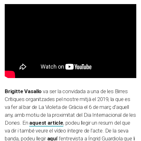
Brigitte Vasallo
va ser la convidada a una de les Birres
Crítiques organitzades pel nostre mitjà el 2019, la que es
va fer al bar de La Violeta de Gràcia el 6 de març d’aquell
any, amb motiu de la proximitat del Dia Internacional de les
Dones. En
aquest article
, podeu llegir un resum del que
va dir i també veure el vídeo íntegre de l’acte. De la seva
banda, podeu llegir
aquí
l’entrevista a Íngrid Guardiola que li