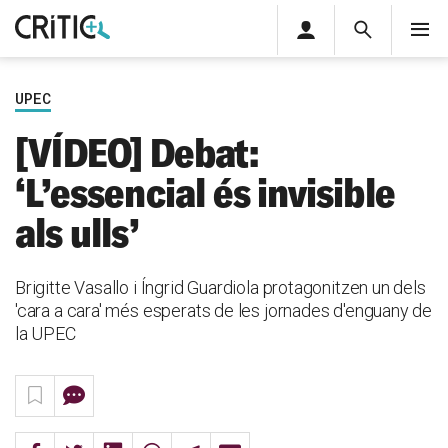
Àrea
Cerca
M
privada
Cerca
Subscriu-t'hi
Cerc
per...
UPEC
Inicia sessió
[VÍDEO] Debat:
‘L’essencial és invisible
als ulls’
Brigitte Vasallo i Íngrid Guardiola protagonitzen un dels
'cara a cara' més esperats de les jornades d'enguany de
la UPEC