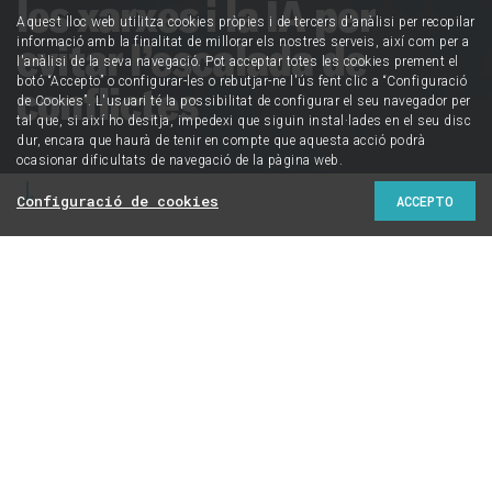
les xarxes i la IA per
Aquest lloc web utilitza cookies pròpies i de tercers d'anàlisi per recopilar
evitar l’escalada de
informació amb la finalitat de millorar els nostres serveis, així com per a
l'anàlisi de la seva navegació. Pot acceptar totes les cookies prement el
botó “Accepto” o configurar-les o rebutjar-ne l'ús fent clic a “Configuració
conflictes
de Cookies”. L'usuari té la possibilitat de configurar el seu navegador per
tal que, si així ho desitja, impedexi que siguin instal·lades en el seu disc
dur, encara que haurà de tenir en compte que aquesta acció podrà
ocasionar dificultats de navegació de la pàgina web.
Configuració de cookies
ACCEPTO
Un nou monogràfic de l’Institut Català Internacional per
la Pau analitza com els espais digitals poden alimentar
els cicles de violència i la polarització, o convertir-se
en eines per a la convivència i la democràcia