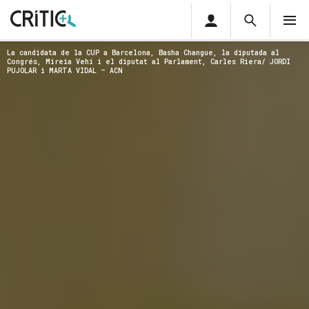
Àrea
Cerca
M
privada
Cerca
Subscriu-t'hi
La candidata de la CUP a Barcelona, Basha Changue, la diputada al
Cerc
per...
Congrés, Mireia Vehí i el diputat al Parlament, Carles Riera/ JORDI
Inicia sessió
PUJOLAR i MARTA VIDAL – ACN