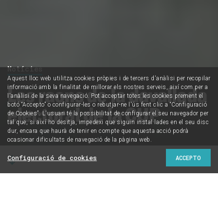
Notícies
Aquest lloc web utilitza cookies pròpies i de tercers d'anàlisi per recopilar
Les raons de la davallada
informació amb la finalitat de millorar els nostres serveis, així com per a
l'anàlisi de la seva navegació. Pot acceptar totes les cookies prement el
botó “Accepto” o configurar-les o rebutjar-ne l'ús fent clic a “Configuració
electoral de la CUP
de Cookies”. L'usuari té la possibilitat de configurar el seu navegador per
tal que, si així ho desitja, impedexi que siguin instal·lades en el seu disc
dur, encara que haurà de tenir en compte que aquesta acció podrà
ocasionar dificultats de navegació de la pàgina web.
Configuració de cookies
ACCEPTO
De l'èxit de Guanyem Girona a la punxada a Barcelona,
Tarragona i Lleida: analitzem els resultats de l'esquerra
independentista i el paper dels cupaires el 23-J