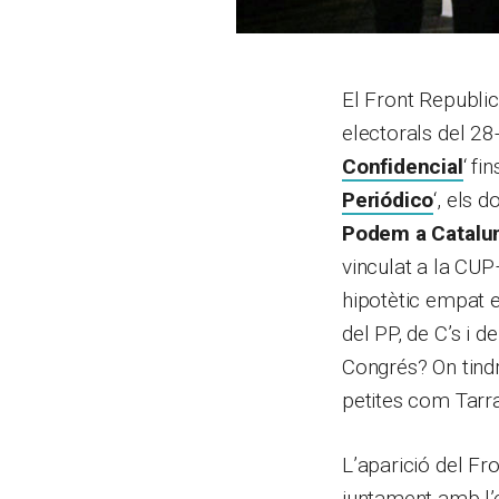
El Front Republic
electorals del 28-
Confidencial
‘ fi
Periódico
‘, els 
Podem a Catalun
vinculat a la CUP
hipotètic empat en
del PP, de C’s i 
Congrés? On tindr
petites com Tarr
L’aparició del Fr
juntament amb l’e