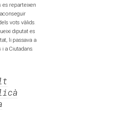
es es reparteixen
r aconseguir
els vots vàlids.
ueixi diputat es
tat, li passava a
s i a Ciutadans.
lt
licà
a