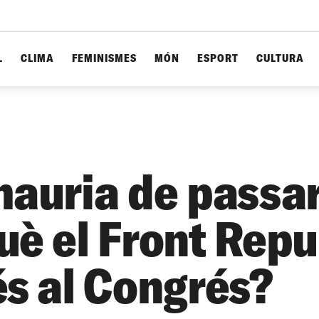
L
CLIMA
FEMINISMES
MÓN
ESPORT
CULTURA
hauria de passa
uè el Front Repu
és al Congrés?