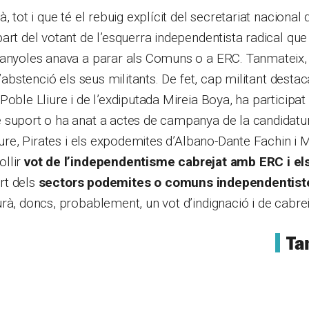
, tot i que té el rebuig explícit del secretariat nacional 
art del votant de l’esquerra independentista radical qu
panyoles anava a parar als Comuns o a ERC. Tanmateix,
l’abstenció els seus militants. De fet, cap militant dest
Poble Lliure i de l’exdiputada Mireia Boya, ha participat
suport o ha anat a actes de campanya de la candidatura.
liure, Pirates i els expodemites d’Albano-Dante Fachin i 
llir
vot de l’independentisme cabrejat amb ERC i el
art dels
sectors podemites o comuns independentis
rà, doncs, probablement, un vot d’indignació i de cabrei
Ta