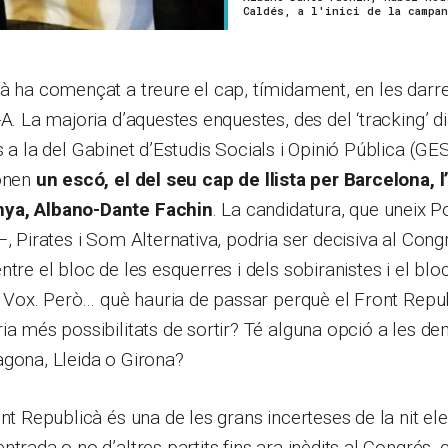
Caldés, a l'inici de la campan
à ha començat a treure el cap, tímidament, en les darr
A. La majoria d’aquestes enquestes, des del ‘tracking’ di
ns a la del Gabinet d’Estudis Socials i Opinió Pública (GE
donen
un escó, el del seu cap de llista per Barcelona, l
ya, Albano-Dante Fachin
. La candidatura, que uneix Po
–, Pirates i Som Alternativa, podria ser decisiva al Cong
tre el bloc de les esquerres i dels sobiranistes i el bloc
de Vox. Però… què hauria de passar perquè el Front Repub
ia més possibilitats de sortir? Té alguna opció a les 
agona, Lleida o Girona?
ont Republicà és una de les grans incerteses de la nit el
ntrada o no d’altres partits fins ara inèdits al Congrés,