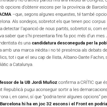
 opcions d’obtenir escons per la província de Barcelo
ACMA
–que, segons algunes enquestes, té també opcion
lona. Als sondejos, sobretot els que tenen poc corpus 
a detectar l’aparició de nous partits, sobretot si, com e
va saber que s’hi presentaria fins fa poc més d’un mes. 
ndentista és una
candidatura desconeguda per la pobl
a amb una marca inèdita i no té presència als debats de
s, tot i que el seu cap de llista, Albano-Dante Fachin, s
àtic a Catalunya.
ofessor de la UB Jordi Muñoz
confirma a CRÍTIC que és
ront Republicà pugui aconseguir sortir a les demarcacions
ona i, en canvi, sí que “podria tenir algunes opcions” pe
Barcelona
hi ha en joc 32 escons i el Front en podr