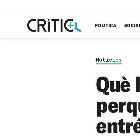
POLÍTICA
SOCIA
Cerca
per...
Notícies
Què 
perq
entr