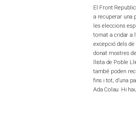
El Front Republicà
a recuperar una p
les eleccions es
tornat a cridar a 
excepció dels de 
donat mostres de 
llista de Poble L
també poden reco
fins i tot, d’una p
Ada Colau. Hi hau