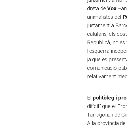
dreta de
Vox
–amb
animalistes del
P
justament a Barce
catalans, els cost
Republicà, no es 
l’esquerra indepe
ja que es present
comunicació públic
relativament medi
El
politòleg i pr
difícil” que el F
Tarragona i de Gir
A la província de