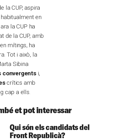
de la CUP, aspira
e habitualment en
 ara la CUP ha
acat de la CUP, amb
 en mítings, ha
 Tot i això, la
Marta Sibina
s convergents
i,
tes
crítics amb
g cap a ells.
mbé et pot interessar
Qui són els candidats del
Front Republicà?