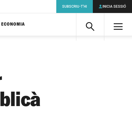
SUBSCRIU-T'HI
INICIA SESSIÓ
ECONOMIA
Cerca
M
Cerca
r
blicà