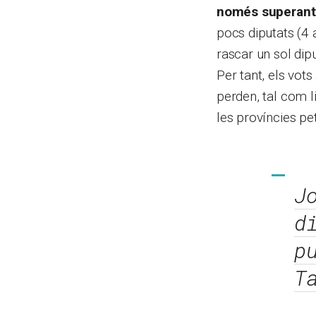
només superant e
pocs diputats (4 
rascar un sol dipu
Per tant, els vot
perden, tal com li
les províncies pe
J
d
p
T