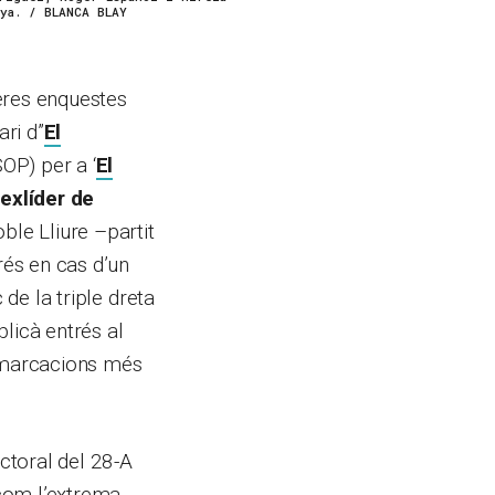
ya. / BLANCA BLAY
eres enquestes
ari d”
El
SOP) per a ‘
El
’exlíder de
ble Lliure –partit
rés en cas d’un
 de la triple dreta
licà entrés al
demarcacions més
ectoral del 28-A
 com l’extrema