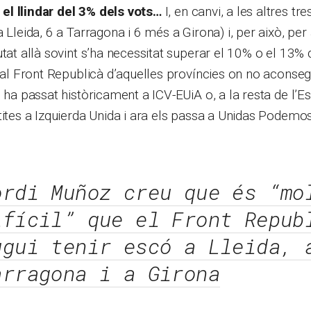
l llindar del 3% dels vots…
I, en canvi, a les altres tr
a Lleida, 6 a Tarragona i 6 més a Girona) i, per això, pe
tat allà sovint s’ha necessitat superar el 10% o el 13% d
s al Front Republicà d’aquelles províncies on no aconseg
 ha passat històricament a ICV-EUiA o, a la resta de l’Es
tites a Izquierda Unida i ara els passa a Unidas Podemo
ordi Muñoz creu que és “mo
ifícil” que el Front Repub
ugui tenir escó a Lleida, 
arragona i a Girona