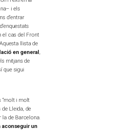
na– i els
s d’entrar
d’enquestats
n el cas del Front
Aquesta llista de
ació en general
,
ls mitjans de
í que sigui
 “molt i molt
 de Lleida, de
r la de Barcelona.
ia aconseguir un