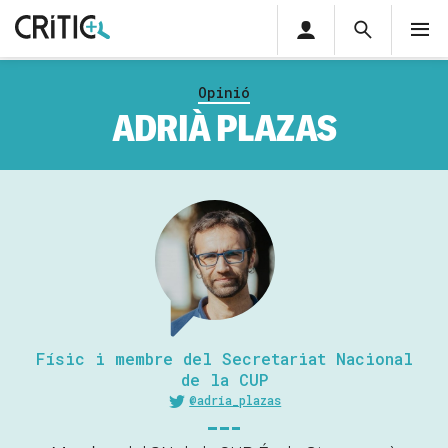
Àrea
Cerca
M
privada
Cerca
Subscriu-t'hi
Cerc
per...
Opinió
Inicia sessió
ADRIÀ PLAZAS
Físic i membre del Secretariat Nacional
de la CUP
@adria_plazas