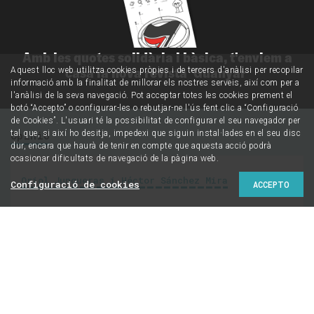
Amb les quotes solidària i bàsica, t'enviem a
casa la nova revista 'Guanyar'
Aquest lloc web utilitza cookies pròpies i de tercers d'anàlisi per recopilar
informació amb la finalitat de millorar els nostres serveis, així com per a
l'anàlisi de la seva navegació. Pot acceptar totes les cookies prement el
botó “Accepto” o configurar-les o rebutjar-ne l'ús fent clic a “Configuració
de Cookies”. L'usuari té la possibilitat de configurar el seu navegador per
tal que, si així ho desitja, impedexi que siguin instal·lades en el seu disc
Opinió
dur, encara que haurà de tenir en compte que aquesta acció podrà
ocasionar dificultats de navegació de la pàgina web.
Oriol Junqueras i Héctor Sánchez Mira
Configuració de cookies
ACCEPTO
Republicans i
comunistes, vers la
República catalana
Les esquerres catalanistes són diverses i han