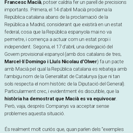
Francesc Macià
, potser caldria fer un parell de precisions
importants. Primera, el 14 d’abril Macià proclama la
República catalana abans de la proclamació de la
República a Madrid, considerant que existirà en un estat
federal, cosa que la República espanyola mai no va
permetre, i comença a actuar com un estat propi i
independent. Segona, el 17 d’abril, una delegació del
Govern provisional espanyol (amb dos catalans de tres,
Marcel·lí Domingo i Lluís Nicolau d’Olwer
) fa un pacte
amb Macià pel qual la República catalana es rebateja amb
l’ambigu nom de la Generalitat de Catalunya (que ni tan
sols respecta el nom històric de la Diputació del General).
Particularment crec, i evidentment és discutible, que la
història ha demostrat que Macià es va equivocar
.
Però, vaja, després Companys va acceptar sense
problemes aquesta situació.
És realment molt curiós que, quan parlen dels “exemples