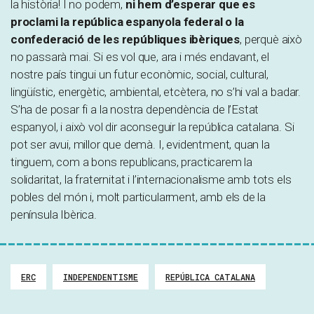
la història! I no podem,
ni hem d’esperar que es
proclami la república espanyola federal o la
confederació de les repúbliques ibèriques
, perquè això
no passarà mai. Si es vol que, ara i més endavant, el
nostre país tingui un futur econòmic, social, cultural,
lingüístic, energètic, ambiental, etcètera, no s’hi val a badar.
S’ha de posar fi a la nostra dependència de l’Estat
espanyol, i això vol dir aconseguir la república catalana. Si
pot ser avui, millor que demà. I, evidentment, quan la
tinguem, com a bons republicans, practicarem la
solidaritat, la fraternitat i l’internacionalisme amb tots els
pobles del món i, molt particularment, amb els de la
península Ibèrica.
ERC
INDEPENDENTISME
REPÚBLICA CATALANA