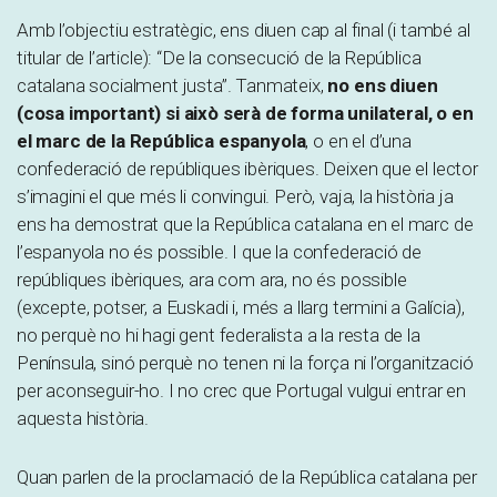
Amb l’objectiu estratègic, ens diuen cap al final (i també al
titular de l’article): “De la consecució de la República
catalana socialment justa”. Tanmateix,
no ens diuen
(cosa important) si això serà de forma unilateral, o en
el marc de la República espanyola
, o en el d’una
confederació de repúbliques ibèriques. Deixen que el lector
s’imagini el que més li convingui. Però, vaja, la història ja
ens ha demostrat que la República catalana en el marc de
l’espanyola no és possible. I que la confederació de
repúbliques ibèriques, ara com ara, no és possible
(excepte, potser, a Euskadi i, més a llarg termini a Galícia),
no perquè no hi hagi gent federalista a la resta de la
Península, sinó perquè no tenen ni la força ni l’organització
per aconseguir-ho. I no crec que Portugal vulgui entrar en
aquesta història.
Quan parlen de la proclamació de la República catalana per