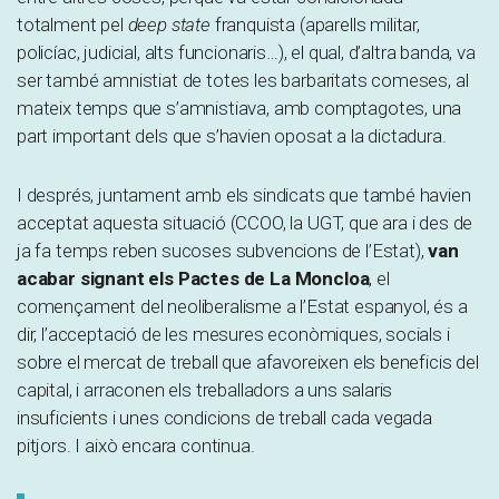
totalment pel
deep state
franquista (aparells militar,
policíac, judicial, alts funcionaris…), el qual, d’altra banda, va
ser també amnistiat de totes les barbaritats comeses, al
mateix temps que s’amnistiava, amb comptagotes, una
part important dels que s’havien oposat a la dictadura.
I després, juntament amb els sindicats que també havien
acceptat aquesta situació (CCOO, la UGT, que ara i des de
ja fa temps reben sucoses subvencions de l’Estat),
van
acabar signant els Pactes de La Moncloa
, el
començament del neoliberalisme a l’Estat espanyol, és a
dir, l’acceptació de les mesures econòmiques, socials i
sobre el mercat de treball que afavoreixen els beneficis del
capital, i arraconen els treballadors a uns salaris
insuficients i unes condicions de treball cada vegada
pitjors. I això encara continua.