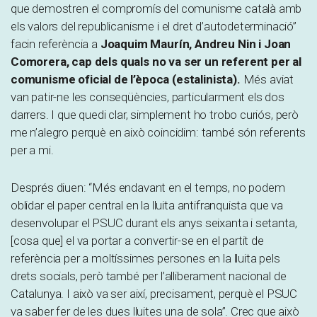
que demostren el compromís del comunisme català amb
els valors del republicanisme i el dret d’autodeterminació”
facin referència a
Joaquim Maurín, Andreu Nin i Joan
Comorera, cap dels quals no va ser un referent per al
comunisme oficial de l’època (estalinista).
Més aviat
van patir-ne les conseqüències, particularment els dos
darrers. I que quedi clar, simplement ho trobo curiós, però
me n’alegro perquè en això coincidim: també són referents
per a mi.
Després diuen: “Més endavant en el temps, no podem
oblidar el paper central en la lluita antifranquista que va
desenvolupar el PSUC durant els anys seixanta i setanta,
[cosa que] el va portar a convertir-se en el partit de
referència per a moltíssimes persones en la lluita pels
drets socials, però també per l’alliberament nacional de
Catalunya. I això va ser així, precisament, perquè el PSUC
va saber fer de les dues lluites una de sola”. Crec que això