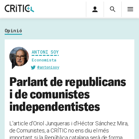
Àrea
Cerca
M
privada
Cerca
Subscriu-t'hi
Cerc
per...
Opinió
Inicia sessió
ANTONI SOY
Economista
@antonisoy
Parlant de republicans
i de comunistes
independentistes
L'article d'Oriol Junqueras i d'Héctor Sánchez Mira,
de Comunistes, a CRÍTIC no ens diu el més
important: si la República catalana serà de forma