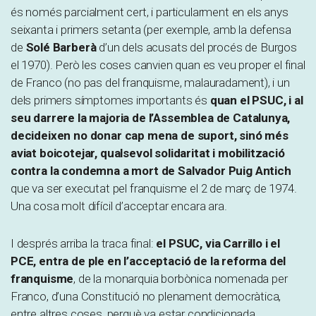
és només parcialment cert, i particularment en els anys
seixanta i primers setanta (per exemple, amb la defensa
de
Solé Barberà
d’un dels acusats del procés de Burgos
el 1970). Però les coses canvien quan es veu proper el final
de Franco (no pas del franquisme, malauradament), i un
dels primers símptomes importants és
quan el PSUC, i al
seu darrere la majoria de l’Assemblea de Catalunya,
decideixen no donar cap mena de suport, sinó més
aviat boicotejar, qualsevol solidaritat i mobilització
contra la condemna a mort de Salvador Puig Antich
que va ser executat pel franquisme el 2 de març de 1974.
Una cosa molt difícil d’acceptar encara ara.
I després arriba la traca final:
el PSUC, via Carrillo i el
PCE, entra de ple en l’acceptació de la reforma del
franquisme
, de la monarquia borbònica nomenada per
Franco, d’una Constitució no plenament democràtica,
entre altres coses, perquè va estar condicionada