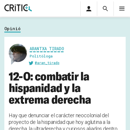
Àrea
Cerca
M
privada
Cerca
Subscriu-t'hi
Cerc
per...
Opinió
Inicia sessió
ARANTXA TIRADO
Politòloga
@aran_tirado
12-O: combatir la
hispanidad y la
extrema derecha
Hay que denunciar el carácter neocolonial del
proyecto de la hispanidad que hoy aglutina a la
derecha, la ultraderecha y curiosos aliados dentro