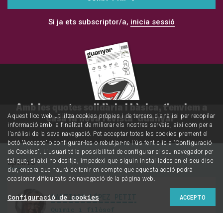
Si ja ets subscriptor/a,
inicia sessió
Amb les quotes solidària i bàsica, t'enviem a
casa la nova revista 'Guanyar'
Aquest lloc web utilitza cookies pròpies i de tercers d'anàlisi per recopilar
informació amb la finalitat de millorar els nostres serveis, així com per a
l'anàlisi de la seva navegació. Pot acceptar totes les cookies prement el
botó “Accepto” o configurar-les o rebutjar-ne l'ús fent clic a “Configuració
de Cookies”. L'usuari té la possibilitat de configurar el seu navegador per
Opinió
tal que, si així ho desitja, impedexi que siguin instal·lades en el seu disc
dur, encara que haurà de tenir en compte que aquesta acció podrà
ocasionar dificultats de navegació de la pàgina web.
SANTIAGO LÓPEZ PETIT
Configuració de cookies
ACCEPTO
Químic i filòsof