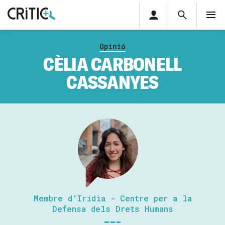
Àrea
Cerca
M
privada
Cerca
Subscriu-t'hi
Cerc
per...
Opinió
Inicia sessió
CÈLIA CARBONELL
CASSANYES
Membre d'Irídia - Centre per a la
Defensa dels Drets Humans