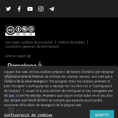
Twitter
Facebook
YouTube
Instagram
Telegram
Avís legal i política de privacitat
Política de cookies
Condicions generals de contractació
Amb el suport de:
Aquest lloc web utilitza cookies pròpies i de tercers d'anàlisi per recopilar
informació amb la finalitat de millorar els nostres serveis, així com per a
l'anàlisi de la seva navegació. Pot acceptar totes les cookies prement el
botó “Accepto” o configurar-les o rebutjar-ne l'ús fent clic a “Configuració
de Cookies”. L'usuari té la possibilitat de configurar el seu navegador per
tal que, si així ho desitja, impedexi que siguin instal·lades en el seu disc
dur, encara que haurà de tenir en compte que aquesta acció podrà
ocasionar dificultats de navegació de la pàgina web.
Configuració de cookies
ACCEPTO