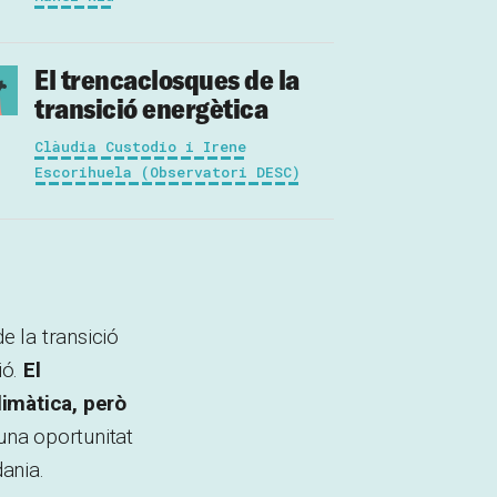
El trencaclosques de la
transició energètica
Clàudia Custodio i Irene
Escorihuela (Observatori DESC)
e la transició
ió.
El
limàtica, però
una oportunitat
dania.