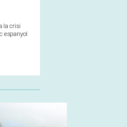
 la crisi
ic espanyol