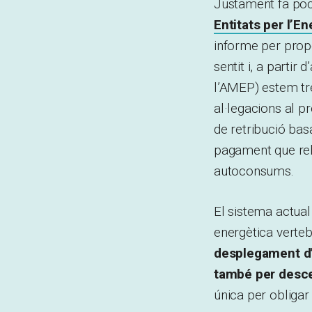
Justament fa poc
Entitats per l’E
informe per prop
sentit i, a partir 
l’AMEP) estem tr
al·legacions al pr
de retribució basa
pagament que rebe
autoconsums.
El sistema actual 
energètica vertebr
desplegament d’e
també per descen
única per obligar 