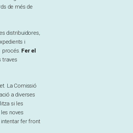
tards de més de
es distribuïdores,
xpedients i
l procés.
Fer el
s traves
ret. La Comissió
ació a diverses
tza si les
 les noves
intentar fer front