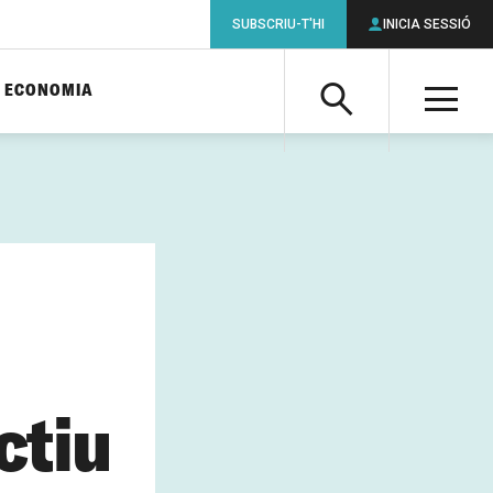
SUBSCRIU-T'HI
INICIA SESSIÓ
ECONOMIA
Cerca
M
Cerca
ctiu