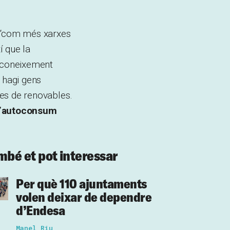
e “com més xarxes
í que la
reconeixement
 hagi gens
ves de renovables.
l’autoconsum
.
mbé et pot interessar
Per què 110 ajuntaments
volen deixar de dependre
d’Endesa
Manel Riu