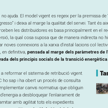
 no ajuda. El model vigent es regeix per la premissa d
esso” i deixa al marge la qualitat del servei. Tant és aix
rceben les distribuïdores es basa principalment en el 
ersió, la qual cosa suposa que de manera indirecta no hi
tar noves connexions a la xarxa d’instal·lacions col·lecti
 en definitiva,
pensada al marge dels paràmetres de 
nyada dels principis socials de la transició energètica
Ta
 a reformar el sistema de retribució vigent.
ho sap i ha obert un procés de consulta
’implementar canvis normatius que obliguin
s d’energia a desbloquejar l’enlairament de
amitar amb agilitat tots els expedients.