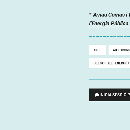
*
Arnau Comas i M
l’Energia Públic
AMEP
AUTOCON
OLIGOPOLI ENERGÈT
INICIA SESSIÓ