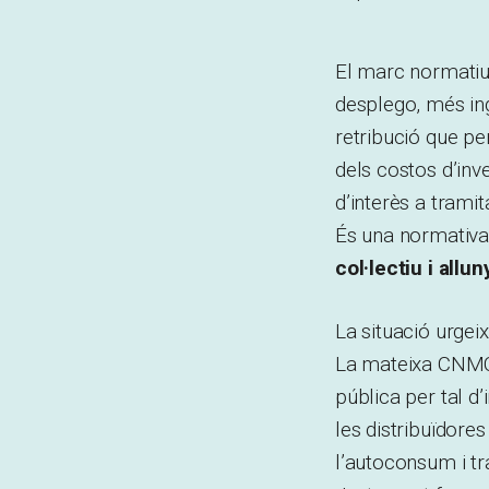
El marc normatiu
desplego, més ingr
retribució que pe
dels costos d’inv
d’interès a trami
És una normativa,
col·lectiu i allu
La situació urgeix
La mateixa CNMC 
pública per tal d
les distribuïdore
l’autoconsum i tr