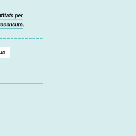
titats per
utoconsum
.
LES