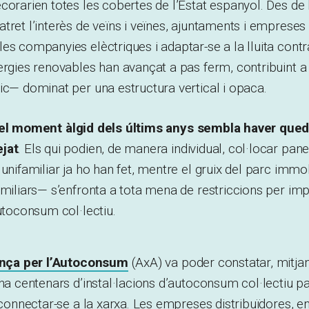
corarien totes les cobertes de l’Estat espanyol. Des de 
tret l’interès de veïns i veïnes, ajuntaments i emprese
es companyies elèctriques i adaptar-se a la lluita contra
ergies renovables han avançat a pas ferm, contribuint 
ic— dominat per una estructura vertical i opaca.
el moment àlgid dels últims anys sembla haver qued
jat
. Els qui podien, de manera individual, col·locar pane
 unifamiliar ja ho han fet, mentre el gruix del parc immo
amiliars— s’enfronta a tota mena de restriccions per im
autoconsum col·lectiu.
ança per l’Autoconsum
(AxA) va poder constatar, mitjan
 ha centenars d’instal·lacions d’autoconsum col·lectiu pa
e connectar-se a la xarxa. Les empreses distribuïdores, 