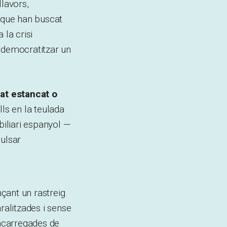
llavors,
s que han buscat
 la crisi
a democratitzar un
at estancat o
lls en la teulada
biliari espanyol —
pulsar
çant un rastreig
ralitzades i sense
encarregades de