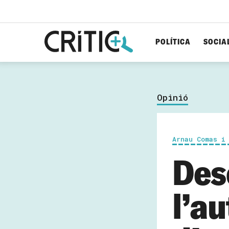
POLÍTICA
SOCIA
Cerca
per...
Opinió
Arnau Comas i
Des
l’a