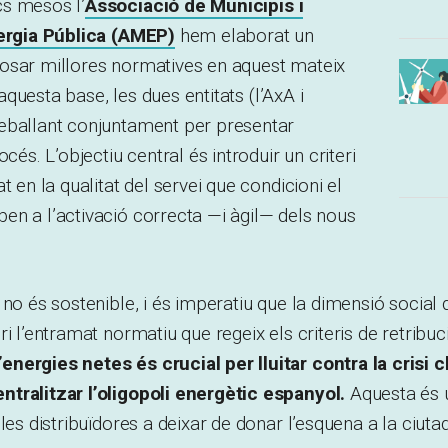
s mesos l’
Associació de Municipis i
nergia Pública (AMEP)
hem elaborat un
osar millores normatives en aquest mateix
d’aquesta base, les dues entitats (l’AxA i
eballant conjuntament per presentar
océs. L’objectiu central és introduir un criteri
t en la qualitat del servei que condicioni el
n a l’activació correcta —i àgil— dels nous
no és sostenible, i és imperatiu que la dimensió social d
i l’entramat normatiu que regeix els criteris de retribuc
nergies netes és crucial per lluitar contra la crisi c
tralitzar l’oligopoli energètic espanyol.
Aquesta és 
les distribuïdores a deixar de donar l’esquena a la ciuta