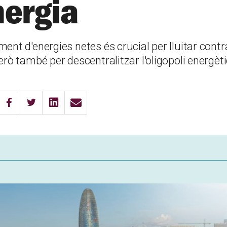
nergia
ent d'energies netes és crucial per lluitar contra
erò també per descentralitzar l'oligopoli energèt