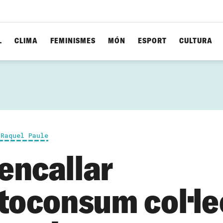
L
CLIMA
FEMINISMES
MÓN
ESPORT
CULTURA
 Raquel Paule
encallar
utoconsum col·le