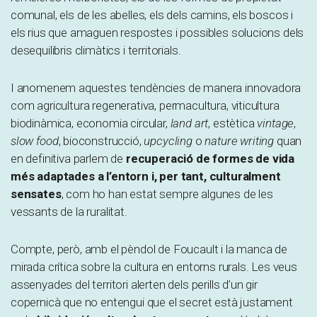
comunal, els de les abelles, els dels camins, els boscos i
els rius que amaguen respostes i possibles solucions dels
desequilibris climàtics i territorials.
I anomenem aquestes tendències de manera innovadora
com agricultura regenerativa, permacultura, viticultura
biodinàmica, economia circular,
land
art
, estètica
vintage
,
slow
food
, bioconstrucció,
upcycling
o
nature
writing
quan
en definitiva parlem de
recuperació de formes de vida
més adaptades a l’entorn i, per tant, culturalment
sensates
, com ho han estat sempre algunes de les
vessants de la ruralitat.
Compte, però, amb el pèndol de Foucault i la manca de
mirada crítica sobre la cultura en entorns rurals. Les veus
assenyades del territori alerten dels perills d’un gir
copernicà que no entengui que el secret està justament