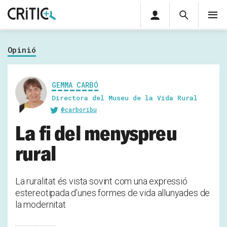
Àrea
Cerca
M
privada
Cerca
Subscriu-t'hi
Cerc
per...
Opinió
Inicia sessió
GEMMA CARBÓ
Directora del Museu de la Vida Rural
@carboribu
La fi del menyspreu
rural
La ruralitat és vista sovint com una expressió
estereotipada d’unes formes de vida allunyades de
la modernitat