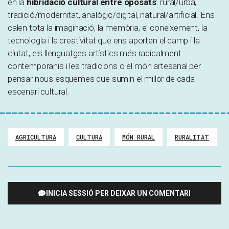
en la
hibridació cultural entre oposats
: rural/urbà,
tradició/modernitat, analògic/digital, natural/artificial. Ens
calen tota la imaginació, la memòria, el coneixement, la
tecnologia i la creativitat que ens aporten el camp i la
ciutat, els llenguatges artístics més radicalment
contemporanis i les tradicions o el món artesanal per
pensar nous esquemes que sumin el millor de cada
escenari cultural.
AGRICULTURA
CULTURA
MÓN RURAL
RURALITAT
INICIA SESSIÓ PER DEIXAR UN COMENTARI