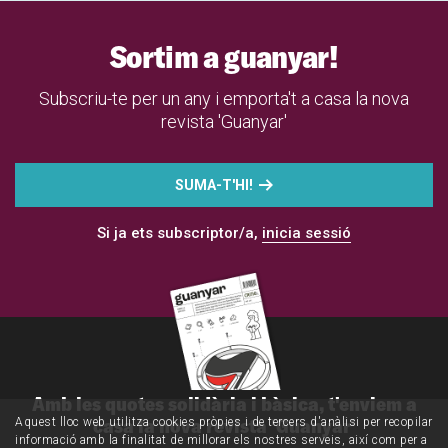
Sortim a guanyar!
Subscriu-te per un any i emporta't a casa la nova
revista 'Guanyar'
SUMA-T'HI!
Si ja ets subscriptor/a,
inicia sessió
Amb les quotes solidària i bàsica, t'enviem a
casa la nova revista 'Guanyar'
Aquest lloc web utilitza cookies pròpies i de tercers d'anàlisi per recopilar
informació amb la finalitat de millorar els nostres serveis, així com per a