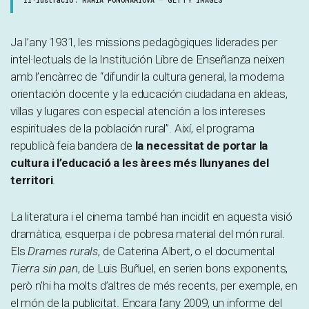
Il·lustració: MARIA PONOMARIOVA – GETTY IMAGES
Ja l’any 1931, les missions pedagògiques liderades per
intel·lectuals de la Institución Libre de Enseñanza neixen
amb l’encàrrec de “difundir la cultura general, la moderna
orientación docente y la educación ciudadana en aldeas,
villas y lugares con especial atención a los intereses
espirituales de la población rural”. Així, el programa
republicà feia bandera de
la necessitat de portar la
cultura i l’educació a les àrees més llunyanes del
territori
.
La literatura i el cinema també han incidit en aquesta visió
dramàtica, esquerpa i de pobresa material del món rural.
Els
Drames rurals
, de Caterina Albert, o el documental
Tierra sin pan
, de Luis Buñuel, en serien bons exponents,
però n’hi ha molts d’altres de més recents, per exemple, en
el món de la publicitat. Encara l’any 2009, un informe del