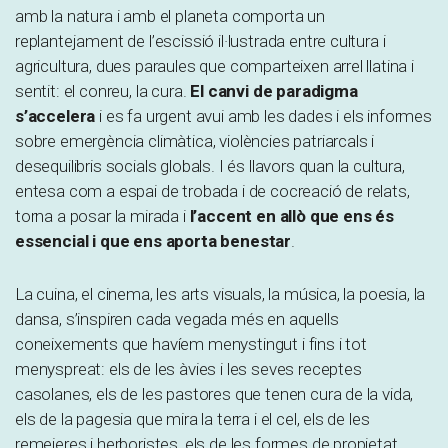
amb la natura i amb el planeta comporta un
replantejament de l’escissió il·lustrada entre cultura i
agricultura, dues paraules que comparteixen arrel llatina i
sentit: el conreu, la cura.
El canvi de paradigma
s’accelera
i es fa urgent avui amb les dades i els informes
sobre emergència climàtica, violències patriarcals i
desequilibris socials globals. I és llavors quan la cultura,
entesa com a espai de trobada i de cocreació de relats,
torna a posar la mirada i
l’accent en allò que ens és
essencial i que ens aporta benestar
.
La cuina, el cinema, les arts visuals, la música, la poesia, la
dansa, s’inspiren cada vegada més en aquells
coneixements que havíem menystingut i fins i tot
menyspreat: els de les àvies i les seves receptes
casolanes, els de les pastores que tenen cura de la vida,
els de la pagesia que mira la terra i el cel, els de les
remeieres i herboristes, els de les formes de propietat