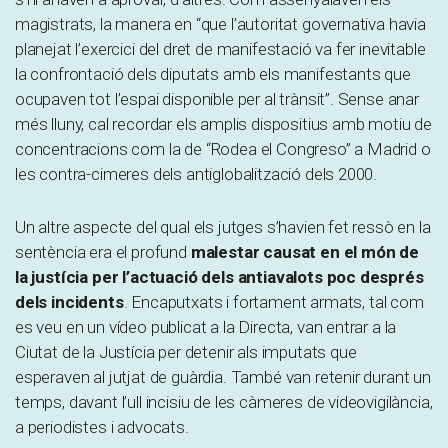
magistrats, la manera en “que l’autoritat governativa havia
planejat l’exercici del dret de manifestació va fer inevitable
la confrontació dels diputats amb els manifestants que
ocupaven tot l’espai disponible per al trànsit”. Sense anar
més lluny, cal recordar els amplis dispositius amb motiu de
concentracions com la de “Rodea el Congreso” a Madrid o
les contra-cimeres dels antiglobalització dels 2000.
Un altre aspecte del qual els jutges s’havien fet ressò en la
sentència era el profund
malestar causat en el món de
la justícia per l’actuació dels antiavalots poc després
dels incidents
. Encaputxats i fortament armats, tal com
es veu en un vídeo publicat a la Directa, van entrar a la
Ciutat de la Justícia per detenir als imputats que
esperaven al jutjat de guàrdia. També van retenir durant un
temps, davant l’ull incisiu de les càmeres de videovigilància,
a periodistes i advocats.