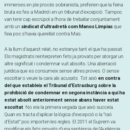
immerses en ple procés sobiranista, preferien que la feina
bruta es fes a Madrid i en un tribunal d’excepció. Tampoc
van tenir cap escrúpol a l’hora de treballar conjuntament
amb un
sindicat d’ultradretà com Manos Limpias
que
feia poc s’havia querellat contra Mas.
A la llum d’aquest relat, no estranya tant el que ha passat.
Els magistrats reinterpreten fets ja provats per atorgar un
altre significat i condemnar vuit absolts. Una aberració
jurídica que es consumeix sense altres proves. O sense
escoltar o veure la cara als acusats. Tot això
en contra
del que estableix el Tribunal d’Estrasburg sobre la
prohibició de condemnar en segona instància a qui ha
estat absolt anteriorment
sense abans haver estat
escoltat
. No era la primera vegada que això succeïa.
Quan es tracta d’aplicar la lògica d’excepció o la “raó
d’Estat” poc importen les regles. El 2011 el Suprem va
modificar els fets provats d’una sentència de l’Audiència