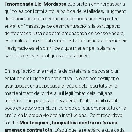
l’anomenada Llei Mordassa
que pretén emmordassar a
qui no es conformi amb la política de retallades, l’augment
de la corrupció o la degradació democràtica. Es pretén
enviar un “missatge de desincentivació” a la participació
democràtica. Una societat amenaçada és conservadora,
es paralitza i no surt al carrer. Instaurar aquesta obediència
i resignació és el somni dels que manen per aplanar el
camí a les seves polítiques de retallades.
En l’aspiració d’una majoria de catalans a disposar d’un
estat de dret digne no tot s’hi val. No es pot deslligar, o
avantposar, una suposada eficàcia dels resultats en el
manteniment de l’ordre a la il·legitimitat dels mitjans
utilitzats. Tampoc es pot exacerbar l’anhel punitiu amb
bocs expiatoris per eludir les pròpies responsabilitats en la
crisi o en la pròpia violència institucional. Com recordava
també
Montesquieu, la injustícia contra un és una
amenaça contra tots
. D’aquí que la rellevància que cada