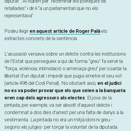
diputat”. Al Rubén per “recriminar les polítiques de
retallades” i dir-li “a un parlamentari que no els
representava”.
Podeu llegir
en aquest article de Roger Palà
els
extractes concrets de la sentència.
L’acusació versava sobre un delicte contra les institucions
de l’Estat que persegueix a qui de forma “greu” fa servir la
“força, violència, intimidació o amenaça greu” per coartar la
llibertat d’un diputat i impedir que pugui emetre el seu vot
(article 498 del Codi Penal). No obstant això,
en el judici
no es va poder provar que els que seien a la banqueta
eren cap dels agressors als electes
. El jove de la
pintada, per exemple, va ser absolt d’aquest delicte i
condemnat a dos dies d’arrest per una falta de danys a la
vestimenta. La pintada no era un mitjà idoni ni greu -
segons els jutges- per torçar la voluntat de la diputada.