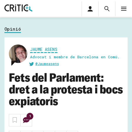
Àrea
Cerca
M
privada
Cerca
Subscriu-t'hi
Cerc
per...
Opinió
Inicia sessió
JAUME ASENS
Advocat i membre de Barcelona en Comú.
@Jaumeasens
Fets del Parlament:
dret a la protesta i bocs
expiatoris
1