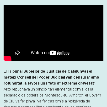
El
Tribunal Superior de Justícia de Catalunya i el
mateix Consell del Poder Judicial van censurar amb
rotunditat ja llavors uns fets d'”extrema gravetat”
.
Això repugnava un principi tan elemental com el de la
separació de poders de Montesquieu. Amb tot, el Govern
de CiU va fer pinya i va fer cas omís a l’exigència de