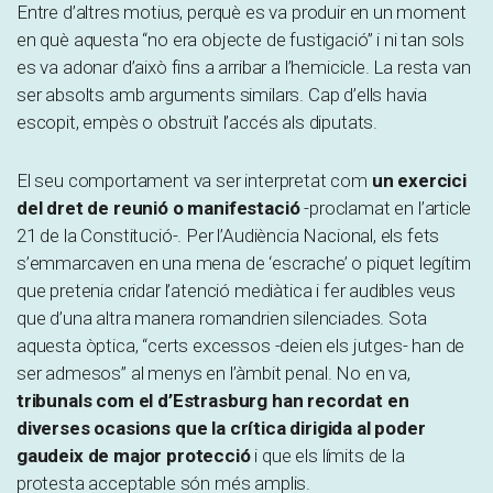
Entre d’altres motius, perquè es va produir en un moment
en què aquesta “no era objecte de fustigació” i ni tan sols
es va adonar d’això fins a arribar a l’hemicicle. La resta van
ser absolts amb arguments similars. Cap d’ells havia
escopit, empès o obstruït l’accés als diputats.
El seu comportament va ser interpretat com
un exercici
del dret de reunió o manifestació
-proclamat en l’article
21 de la Constitució-. Per l’Audiència Nacional, els fets
s’emmarcaven en una mena de ‘escrache’ o piquet legítim
que pretenia cridar l’atenció mediàtica i fer audibles veus
que d’una altra manera romandrien silenciades. Sota
aquesta òptica, “certs excessos -deien els jutges- han de
ser admesos” al menys en l’àmbit penal. No en va,
tribunals com el d’Estrasburg han recordat en
diverses ocasions que la crítica dirigida al poder
gaudeix de major protecció
i que els límits de la
protesta acceptable són més amplis.