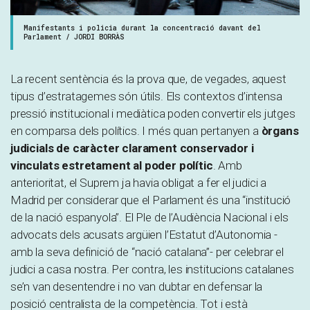
Manifestants i policia durant la concentració davant del
Parlament / JORDI BORRÀS
La recent sentència és la prova que, de vegades, aquest
tipus d’estratagemes són útils. Els contextos d’intensa
pressió institucional i mediàtica poden convertir els jutges
en comparsa dels polítics. I més quan pertanyen a
òrgans
judicials de caràcter clarament conservador i
vinculats estretament al poder polític
. Amb
anterioritat, el Suprem ja havia obligat a fer el judici a
Madrid per considerar que el Parlament és una “institució
de la nació espanyola”. El Ple de l’Audiència Nacional i els
advocats dels acusats argüien l’Estatut d’Autonomia -
amb la seva definició de “nació catalana”- per celebrar el
judici a casa nostra. Per contra, les institucions catalanes
se’n van desentendre i no van dubtar en defensar la
posició centralista de la competència. Tot i està