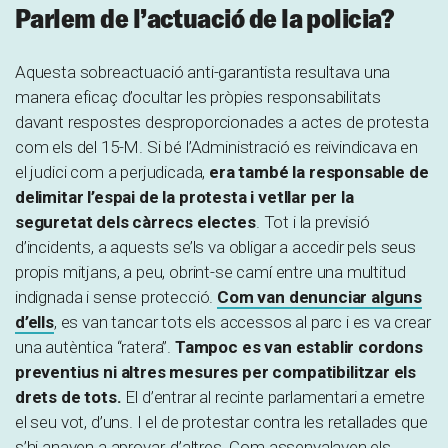
Parlem de l’actuació de la policia?
Aquesta sobreactuació anti-garantista resultava una
manera eficaç d’ocultar les pròpies responsabilitats
davant respostes desproporcionades a actes de protesta
com els del 15-M. Si bé l’Administració es reivindicava en
el judici com a perjudicada,
era també la responsable de
delimitar l’espai de la protesta i vetllar per la
seguretat dels càrrecs electes
. Tot i la previsió
d’incidents, a aquests se’ls va obligar a accedir pels seus
propis mitjans, a peu, obrint-se camí entre una multitud
indignada i sense protecció.
Com van denunciar alguns
d’ells
, es van tancar tots els accessos al parc i es va crear
una autèntica “ratera”.
Tampoc es van establir cordons
preventius ni altres mesures per compatibilitzar els
drets de tots.
El d’entrar al recinte parlamentari a emetre
el seu vot, d’uns. I el de protestar contra les retallades que
s’hi anaven a aprovar, d’altres. Com assenyalaven els