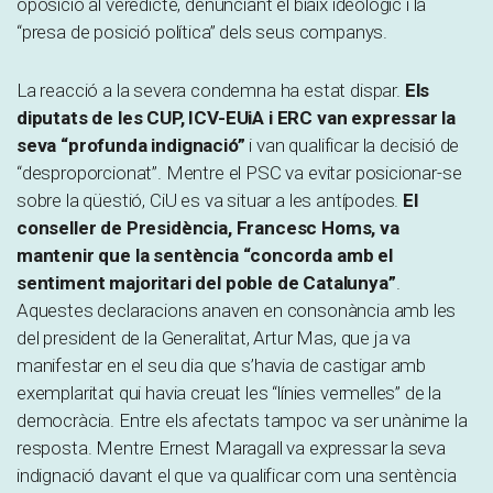
oposició al veredicte, denunciant el biaix ideològic i la
“presa de posició política” dels seus companys.
La reacció a la severa condemna ha estat dispar.
Els
diputats de les CUP, ICV-EUiA i ERC van expressar la
seva “profunda indignació”
i van qualificar la decisió de
“desproporcionat”. Mentre el PSC va evitar posicionar-se
sobre la qüestió, CiU es va situar a les antípodes.
El
conseller de Presidència, Francesc Homs, va
mantenir que la sentència “concorda amb el
sentiment majoritari del poble de Catalunya”
.
Aquestes declaracions anaven en consonància amb les
del president de la Generalitat, Artur Mas, que ja va
manifestar en el seu dia que s’havia de castigar amb
exemplaritat qui havia creuat les “línies vermelles” de la
democràcia. Entre els afectats tampoc va ser unànime la
resposta. Mentre Ernest Maragall va expressar la seva
indignació davant el que va qualificar com una sentència