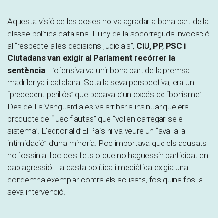
Aquesta visió de les coses no va agradar a bona part de la
classe política catalana. Lluny de la socorreguda invocació
al “respecte a les decisions judicials”,
CiU, PP, PSC i
Ciutadans van exigir al Parlament recórrer la
sentència
. L’ofensiva va unir bona part de la premsa
madrilenya i catalana. Sota la seva perspectiva, era un
“precedent perillós” que pecava d’un excés de “bonisme”.
Des de La Vanguardia es va arribar a insinuar que era
producte de “jueciflautas” que “volien carregar-se el
sistema”. L’editorial d’El País hi va veure un “aval a la
intimidació” d’una minoria. Poc importava que els acusats
no fossin al lloc dels fets o que no haguessin participat en
cap agressió. La casta política i mediàtica exigia una
condemna exemplar contra els acusats, fos quina fos la
seva intervenció.