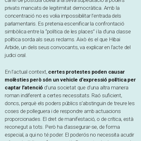
privats mancats de legitimitat democràtica. Amb la
concentració no es volia impossibilitar l’entrada dels
parlamentaris. Es pretenia escenificar la confrontació
simbòlica entre la “política de les places” i la d’una classe
política sorda als seus reclams. Això és el que Hibai
Arbide, un dels seus convocants, va explicar en l’acte del
judici oral.
En l’actual context,
certes protestes poden causar
molèsties però són un vehicle d’expressió política per
captar l’atenció
d’una societat que d’una altra manera
roman indiferent a certes necessitats. Raó suficient,
doncs, perquè els poders públics s’abstinguin de treure les
coses de polleguera i de respondre amb actuacions
proporcionades. El dret de manifestació, o de crítica, està
reconegut a tots. Però ha d’assegurar-se, de forma
especial, a qui no té poder. El poderós no necessita acudir