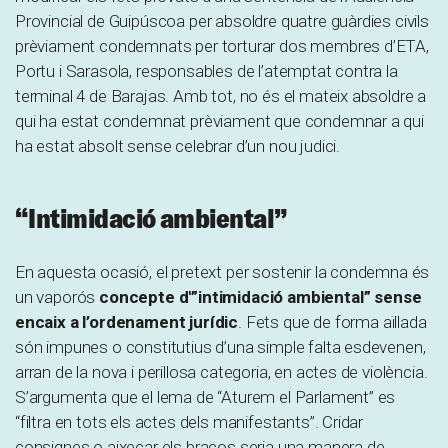
Provincial de Guipúscoa per absoldre quatre guàrdies civils
prèviament condemnats per torturar dos membres d’ETA,
Portu i Sarasola, responsables de l’atemptat contra la
terminal 4 de Barajas. Amb tot, no és el mateix absoldre a
qui ha estat condemnat prèviament que condemnar a qui
ha estat absolt sense celebrar d’un nou judici.
“Intimidació ambiental”
En aquesta ocasió, el pretext per sostenir la condemna és
un vaporós
concepte d'”intimidació ambiental” sense
encaix a l’ordenament jurídic
. Fets que de forma aïllada
són impunes o constitutius d’una simple falta esdevenen,
arran de la nova i perillosa categoria, en actes de violència.
S’argumenta que el lema de “Aturem el Parlament” es
“filtra en tots els actes dels manifestants”. Cridar
consignes o aixecar els braços seria una manera de