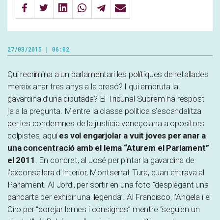
27/03/2015 | 06:02
Qui recrimina a un parlamentari les polítiques de retallades
mereix anar tres anys a la presó? I qui embruta la
gavardina d’una diputada? El Tribunal Suprem ha respost
ja a la pregunta. Mentre la classe política s’escandalitza
per les condemnes de la justícia veneçolana a opositors
colpistes, aquí
es vol engarjolar a vuit joves per anar a
una concentració amb el lema “Aturem el Parlament”
el 2011
. En concret, al José per pintar la gavardina de
l’exconsellera d’Interior, Montserrat Tura, quan entrava al
Parlament. Al Jordi, per sortir en una foto “desplegant una
pancarta per exhibir una llegenda”. Al Francisco, l’Angela i el
Ciro per “corejar lemes i consignes” mentre “seguien un