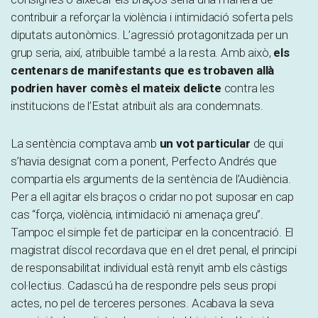
contribuir a reforçar la violència i intimidació soferta pels
diputats autonòmics. L’agressió protagonitzada per un
grup seria, així, atribuïble també a la resta. Amb això,
els
centenars de manifestants que es trobaven allà
podrien haver comès el mateix delicte
contra les
institucions de l’Estat atribuït als ara condemnats.
La sentència comptava amb
un vot particular
de qui
s’havia designat com a ponent, Perfecto Andrés que
compartia els arguments de la sentència de l’Audiència.
Per a ell agitar els braços o cridar no pot suposar en cap
cas “força, violència, intimidació ni amenaça greu”.
Tampoc el simple fet de participar en la concentració. El
magistrat díscol recordava que en el dret penal, el principi
de responsabilitat individual està renyit amb els càstigs
col·lectius. Cadascú ha de respondre pels seus propi
actes, no pel de terceres persones. Acabava la seva