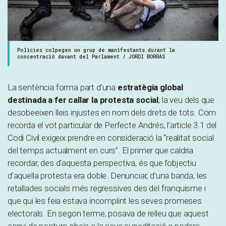
Policies colpegen un grup de manifestants durant la
concentració davant del Parlament / JORDI BORRÀS
La sentència forma part d’una
estratègia global
destinada a fer callar la protesta social
, la veu dels que
desobeeixen lleis injustes en nom dels drets de tots. Com
recorda el vot particular de Perfecte Andrés, l’article 3.1 del
Codi Civil exigeix ​​prendre en consideració la “realitat social
del temps actualment en curs”. El primer que caldria
recordar, des d’aquesta perspectiva, és que l’objectiu
d’aquella protesta era doble. Denunciar, d’una banda, les
retallades socials més regressives des del franquisme i
que qui les feia estava incomplint les seves promeses
electorals. En segon terme, posava de relleu que aquest
canvi de postura obeïa a la seva supeditació a poders