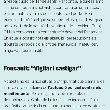
a l’espai públic per fer-se sentir. Per contra, la duresa amb
la que es tracta als activistes contrasta amb la inacció
enfront actes similars de qui ostenta el poder. Bon
exemple d’això és el que va succeir el maig del 1984 quan
amb motiu de la sessió d’investidura del president Pujol,
CiU va convocar una concentració davant del Parlament.
En aquella ocasió, tot i els aldarulls i persecucions als
diputats de l’oposició al crit de “mateu-los, mateu-los”,
ningú va moure un dit.
Foucault: “Vigilar i castigar”
Aquesta no és l’única situació d’impunitat que clama al cel.
L’altra és la que deriva de
l’actuació policial contra els
manifestants
. Pels magistrats, per exemple, les
detencions a la Ciutat de la Justícia tenien com a únic
propòsit compel·lir als encausats a participar en contra de