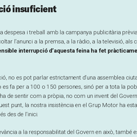
ió insuficient
a despesa i treball amb la campanya publicitària prèvia
ltar l’anunci a la premsa, a la ràdio, a la televisió, als 
nsible interrupció d’aquesta feina ha fet pràcticamen
ó, no es pot parlar estrictament d’una assemblea ciut
es fa per a 100 o 150 persones, sinó per a tota la pobla
l’ha de sentir com a pròpia, no com un invent del Govern
uest punt, la nostra insistència en el Grup Motor ha es
s des de l’inici.
evància a la responsabilitat del Govern en això, també e