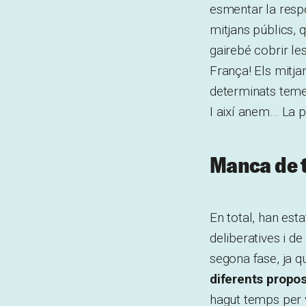
esmentar la respo
mitjans públics, 
gairebé cobrir le
França! Els mitj
determinats teme
I així anem… La p
Manca de 
En total, han esta
deliberatives i d
segona fase, ja 
diferents propo
hagut temps per 