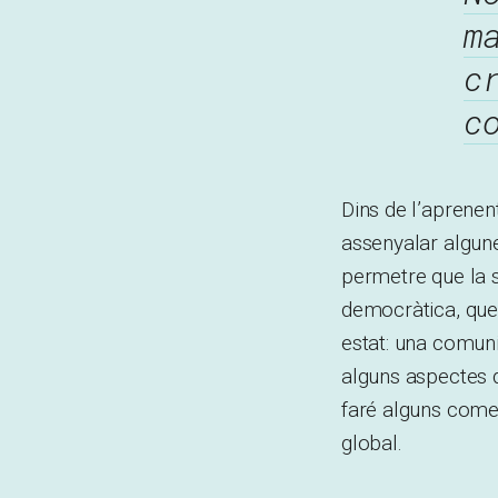
m
c
c
Dins de l’aprene
assenyalar algu
permetre que la 
democràtica, que 
estat: una comuni
alguns aspectes d
faré alguns comen
global.