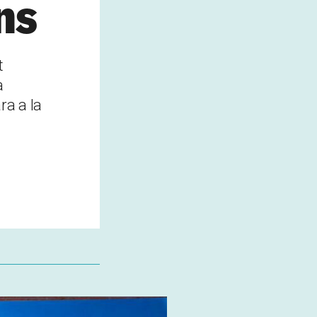
ns
t
a
ra a la