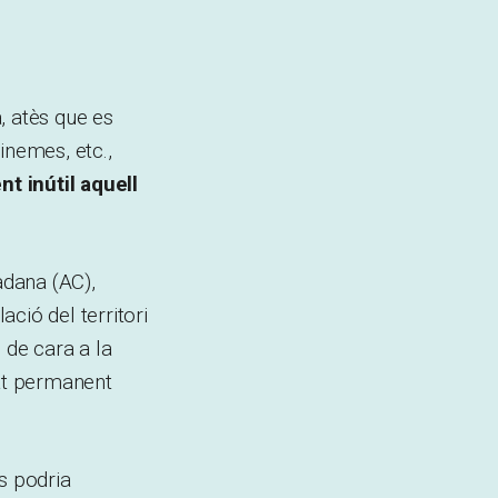
, atès que es
cinemes, etc.,
t inútil aquell
adana (AC),
ció del territori
 de cara a la
tat permanent
s podria