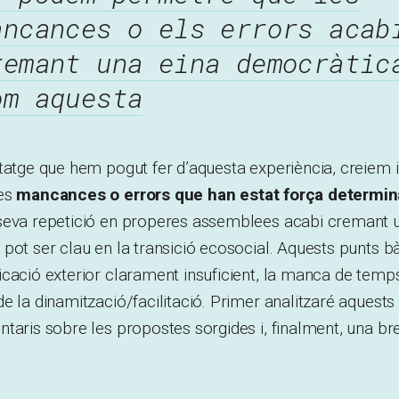
ancances o els errors acab
remant una eina democràtic
om aquesta
ntatge que hem pogut fer d’aquesta experiència, creiem
nes
mancances o errors que han estat força determin
seva repetició en properes assemblees acabi cremant 
pot ser clau en la transició ecosocial. Aquests punts 
cació exterior clarament insuficient, la manca de temps 
e la dinamització/facilitació. Primer analitzaré aquests
taris sobre les propostes sorgides i, finalment, una br