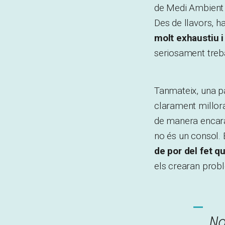
de Medi Ambient 
Des de llavors, 
molt exhaustiu i
seriosament trebal
Tanmateix, una pa
clarament millor
de manera encara
no és un consol.
de por del fet q
els crearan prob
N