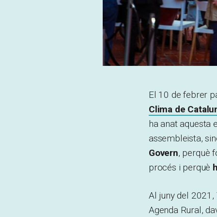
El 10 de febrer p
Clima de Catalu
ha anat aquesta e
assembleista, si
Govern
, perquè 
procés i perquè
h
Al juny del 2021,
Agenda Rural, da