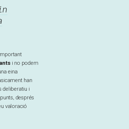
in
a
 important
ants
i no podem
una eina
bàsicament han
deliberatiu i
 punts, després
eu valoració