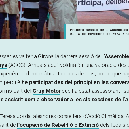
Primera sessió de l'Assemblea
el 18 de novembre de 2023 / G
assat es va fer a Girona la darrera sessió de
l’Assemble
nya
(ACCC). Arribats aquí, voldria fer una valoració des
xperiència democràtica. I dic des de dins, no perquè hag
nó perquè
he participat des del principi en les conve
formo part del
Grup Motor
que ha estat assessorant i su
e assistit com a observador a les sis sessions de l
 Teresa Jordà, aleshores consellera d’Acció Climàtica, A
vant de
l’ocupació de Rebel·lió o Extinció
dels locals d