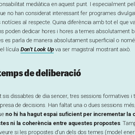
nsabilitat mediàtica en aquest punt. I especialment pel
que no han considerat interessant fer programes divulgat
s notícies al respecte. Quina diferència amb tot el que v
ans poden dedicar hores i hores a temes absolutament b
s es parla de manera absolutament superficial o nomé
el·lícula
Don’t Look Up
va ser magistral mostrant això.
temps de deliberació
t sis dissabtes de dia sencer, tres sessions formatives i 
e presa de decisions. Han faltat una o dues sessions més
que
no hi ha hagut espai suficient per incrementar la 
stes ni la coherència entre aquestes propostes
. Tam
veure si les propostes d’un dels dos temes (model ener