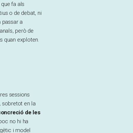
 que fa als
ius o de debat, ni
a passar a
anals, però de
s quan exploten.
tres sessions
, sobretot en la
concreció de les
poc no hi ha
gètic i model