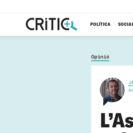
POLÍTICA
SOCIA
Cerca
per...
Opinió
J
A
L’A