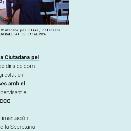
 Ciutadana pel Clima, celebrada
ENERALITAT DE CATALUNYA
a Ciutadana pel
 de dins de com
i estat un
rses amb el
pervisant el
’ACCC
.
limentació i
e la Secretaria