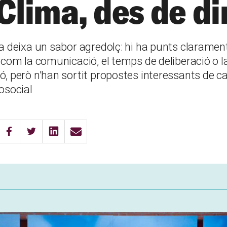
 Clima, des de di
ia deixa un sabor agredolç: hi ha punts claramen
 com la comunicació, el temps de deliberació o l
, però n'han sortit propostes interessants de ca
osocial