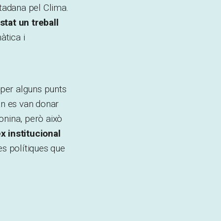
tadana pel Clima.
stat un treball
àtica i
 per alguns punts
n es van donar
nina, però això
ex institucional
es polítiques que