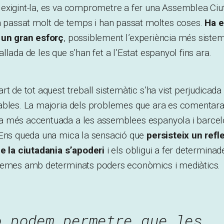
exigint-la, es va comprometre a fer una Assemblea Ciu
ha passat molt de temps i han passat moltes coses.
Ha e
 un gran esforç
, possiblement l’experiència més sistem
lada de les que s’han fet a l’Estat espanyol fins ara.
rt de tot aquest treball sistemàtic s’ha vist perjudicada
ables. La majoria dels problemes que ara es comentara
 més accentuada a les assemblees espanyola i barcelo
 Ens queda una mica la sensació que
persisteix un refl
ue la ciutadania s’apoderi
i els obligui a fer determinad
lemes amb determinats poders econòmics i mediàtics.
o podem permetre que les