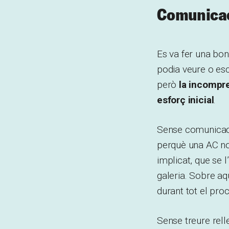
Comunicac
Es va fer una bon
podia veure o esco
però
la incompre
esforç inicial
.
Sense comunicaci
perquè una AC no 
implicat, que se 
galeria. Sobre aq
durant tot el procé
Sense treure rell