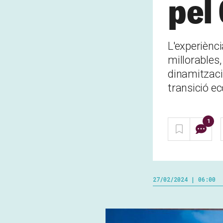
pel
L'experiènc
millorables,
dinamització
transició ec
1
27/02/2024 | 06:00