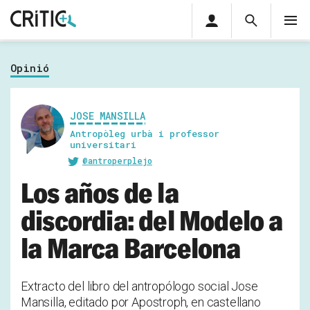
Àrea
Cerca
M
privada
Cerca
Subscriu-t'hi
Cerc
per...
Opinió
Inicia sessió
JOSE MANSILLA
Antropòleg urbà i professor
universitari
@antroperplejo
Los años de la
discordia: del Modelo a
la Marca Barcelona
Extracto del libro del antropólogo social Jose
Mansilla, editado por Apostroph, en castellano