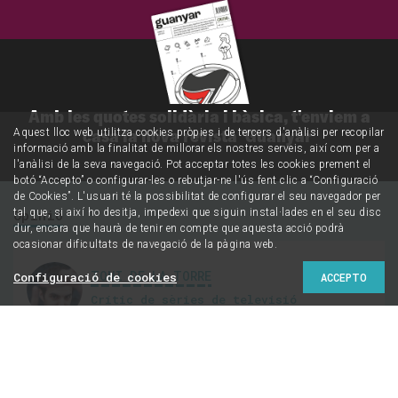
Amb les quotes solidària i bàsica, t'enviem a
casa la nova revista 'Guanyar'
Aquest lloc web utilitza cookies pròpies i de tercers d'anàlisi per recopilar
informació amb la finalitat de millorar els nostres serveis, així com per a
l'anàlisi de la seva navegació. Pot acceptar totes les cookies prement el
botó “Accepto” o configurar-les o rebutjar-ne l'ús fent clic a “Configuració
de Cookies”. L'usuari té la possibilitat de configurar el seu navegador per
Opinió
tal que, si així ho desitja, impedexi que siguin instal·lades en el seu disc
dur, encara que haurà de tenir en compte que aquesta acció podrà
ocasionar dificultats de navegació de la pàgina web.
TONI DE LA TORRE
Configuració de cookies
ACCEPTO
Crític de sèries de televisió
@tonidelatorre
10 series de crímenes y
policíacas con espíritu