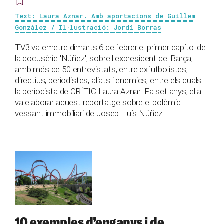
Text: Laura Aznar. Amb aportacions de Guillem
González / Il·lustració: Jordi Borràs
TV3 va emetre dimarts 6 de febrer el primer capítol de
la docusèrie 'Núñez', sobre l'expresident del Barça,
amb més de 50 entrevistats, entre exfutbolistes,
directius, periodistes, aliats i enemics, entre els quals
la periodista de CRÍTIC Laura Aznar. Fa set anys, ella
va elaborar aquest reportatge sobre el polèmic
vessant immobiliari de Josep Lluís Núñez
10 exemples d’enganys i de