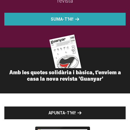
revista
SUMA-T'HI!
Amb les quotes solidària i bàsica, t'enviem a
casa la nova revista 'Guanyar'
APUNTA-T'HI!