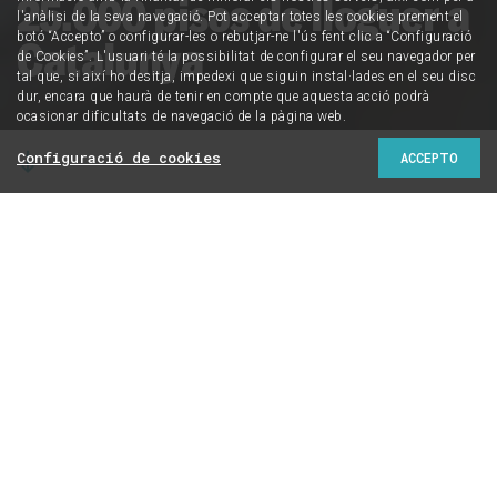
25.000 pisos de lloguer a
l'anàlisi de la seva navegació. Pot acceptar totes les cookies prement el
botó “Accepto” o configurar-les o rebutjar-ne l'ús fent clic a “Configuració
Catalunya
de Cookies”. L'usuari té la possibilitat de configurar el seu navegador per
tal que, si així ho desitja, impedexi que siguin instal·lades en el seu disc
dur, encara que haurà de tenir en compte que aquesta acció podrà
ocasionar dificultats de navegació de la pàgina web.
Configuració de cookies
ACCEPTO
L'Incasòl es nega a revelar a CRÍTIC el nom d'aquests
grans tenidors, que sumen ells sols més habitatges que
tot el parc de lloguer públic de la Generalitat i de
l'Ajuntament de Barcelona
Laura Aznar i Roger Palà