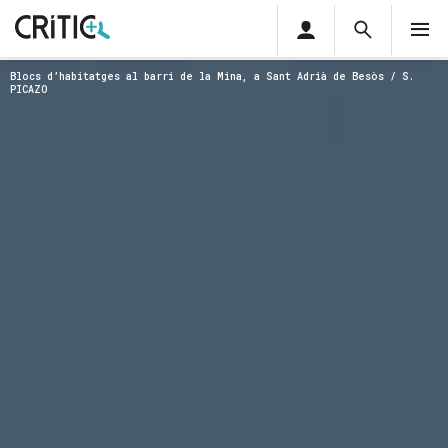
Àrea
Cerca
M
privada
Cerca
Subscriu-t'hi
Blocs d’habitatges al barri de la Mina, a Sant Adrià de Besòs / S.
Cerc
per...
PICAZO
Inicia sessió