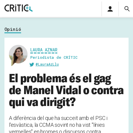
Àrea
C
privada
Cerca
Subscriu-t'hi
per...
Opinió
Inicia sessió
LAURA AZNAR
Periodista de CRÍTIC
@LauraAzLlu
El problema és el gag
de Manel Vidal o contra
qui va dirigit?
A diferència del que ha succeït amb el PSC i
l'esvàstica, la CCMA sovint no ha vist "línies
vermelles" en bromes o discursos contra