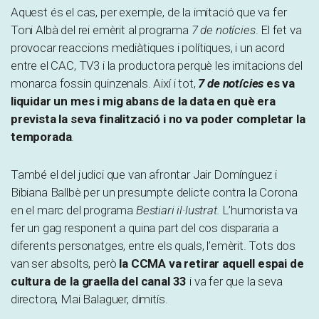
Aquest és el cas, per exemple, de la imitació que va fer
Toni Albà del rei emèrit al programa
7 de notícies
. El fet va
provocar reaccions mediàtiques i polítiques, i un acord
entre el CAC, TV3 i la productora perquè les imitacions del
monarca fossin quinzenals. Així i tot,
7 de notícies
es va
liquidar un mes i mig abans de la data en què era
prevista la seva finalització i no va poder completar la
temporada
.
També el del judici que van afrontar Jair Domínguez i
Bibiana Ballbè per un presumpte delicte contra la Corona
en el marc del programa
Bestiari il·lustrat.
L’humorista va
fer un gag responent a quina part del cos dispararia a
diferents personatges, entre els quals, l’emèrit. Tots dos
van ser absolts, però
la CCMA va retirar aquell espai de
cultura de la graella del canal 33
i va fer que la seva
directora, Mai Balaguer, dimitís.