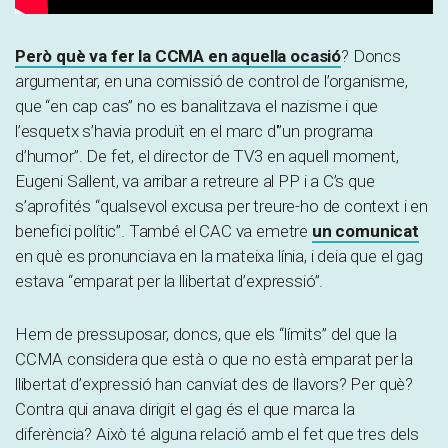
Però què va fer la CCMA en aquella ocasió
? Doncs
argumentar, en una comissió de control de l’organisme,
que “en cap cas” no es banalitzava el nazisme i que
l’esquetx s’havia produït en el marc d'”un programa
d’humor”. De fet, el director de TV3 en aquell moment,
Eugeni Sallent, va arribar a retreure al PP i a C’s que
s’aprofités “qualsevol excusa per treure-ho de context i en
benefici polític”. També el CAC va emetre
un comunicat
en què es pronunciava en la mateixa línia, i deia que el gag
estava “emparat per la llibertat d’expressió”.
Hem de pressuposar, doncs, que els “límits” del que la
CCMA considera que està o que no està emparat per la
llibertat d’expressió han canviat des de llavors? Per què?
Contra qui anava dirigit el gag és el que marca la
diferència? Això té alguna relació amb el fet que tres dels