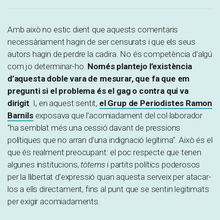
Amb això no estic dient que aquests comentaris
necessàriament hagin de ser censurats i que els seus
autors hagin de perdre la cadira. No és competència d’algú
com jo determinar-ho.
Només plantejo l’existència
d’aquesta doble vara de mesurar, que fa que em
pregunti si el problema és el gag o contra qui va
dirigit
. I, en aquest sentit,
el Grup de Periodistes Ramon
Barnils
exposava que l’acomiadament del col·laborador
“ha semblat més una cessió davant de pressions
polítiques que no arran d’una indignació legítima”. Això és el
que és realment preocupant: el poc respecte que tenen
algunes institucions,
tòtems
i partits polítics poderosos
per la llibertat d’expressió quan aquesta serveix per atacar-
los a ells directament, fins al punt que se sentin legitimats
per
exigir acomiadaments.