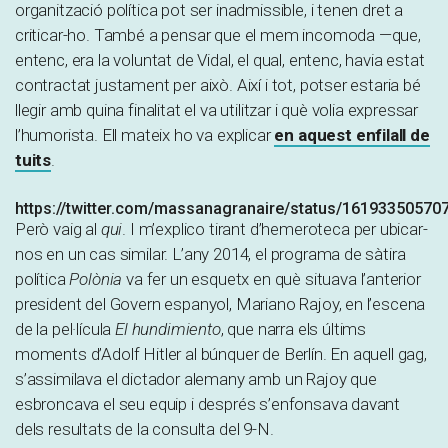
organització política pot ser inadmissible, i tenen dret a
criticar-ho. També a pensar que el mem incomoda —que,
entenc, era la voluntat de Vidal, el qual, entenc, havia estat
contractat justament per això. Així i tot, potser estaria bé
llegir amb quina finalitat el va utilitzar i què volia expressar
l’humorista. Ell mateix ho va explicar
en aquest enfilall de
tuits
.
https://twitter.com/massanagranaire/status/1619335057
Però vaig al
qui
. I m’explico tirant d’hemeroteca per ubicar-
nos en un cas similar. L’any 2014, el programa de sàtira
política
Polònia
va fer un esquetx en què situava l’anterior
president del Govern espanyol, Mariano Rajoy, en l’escena
de la pel·lícula
El hundimiento
, que narra els últims
moments d’Adolf Hitler al búnquer de Berlín. En aquell gag,
s’assimilava el dictador alemany amb un Rajoy que
esbroncava el seu equip i després s’enfonsava davant
dels resultats de la consulta del 9-N.