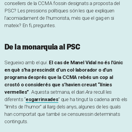
consellers de la CCMA fossin designats a proposta del
PSC? Les pressions polítiques són les que expliquen
l’acomiadament de l’humorista, més que el gag en si
mateix? En fi, preguntes.
De la monarquia al PSC
Segueixo amb el
qui
.
El cas de Manel Vidal no és l’únic
en què s’ha prescindit d’un col·laborador o d’un
programa després que la CCMA rebés un cop al
crostó o considerés que s’havien creuat “línies
vermelles”
. Aquesta setmana, el diari
Ara
recull les
diferents “
esgarrinxades
” que ha tingut la cadena amb els
“límits de l’humor” al llarg dels anys, algunes de les quals
han comportat que també se censuressin determinats
continguts.