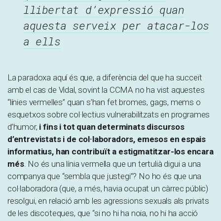
llibertat d’expressió quan
aquesta serveix per atacar-los
a ells
La paradoxa aquí és que, a diferència del que ha succeït
amb el cas de Vidal, sovint la CCMA no ha vist aquestes
“línies vermelles” quan s’han fet bromes, gags, mems o
esquetxos sobre col·lectius vulnerabilitzats en programes
d’humor,
i fins i tot quan determinats discursos
d’entrevistats i de col·laboradors, emesos en espais
informatius, han contribuït a estigmatitzar-los encara
més
. No és una línia vermella que un tertulià digui a una
companya que “sembla que justegi”? No ho és que una
col·laboradora (que, a més, havia ocupat un càrrec públic)
resolgui, en relació amb les agressions sexuals als privats
de les discoteques, que “si no hi ha noia, no hi ha acció