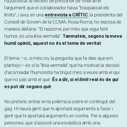
ha justificat la decisió de prescindir de Vidal amb
l’argument que el col·laborador havia “traspassat els
límits”, i avui, en una
entrevista a CRÍTIC
, la presidenta del
Consell de Govern de la CCMA, Rosa Romà, ho exposa de
manera diàfana: “El nazisme, per més que sigui fent
humor, és una línia vermella”.
Tanmateix, segons la meva
humil opinió, aquest no és el tema de veritat
.
El tema
—o, si més no, la pregunta que fa dies que em
plantejo— és si la “línia vermella” que ha motivat la decisió
d’acomiadar l’humorista ha tingut més a veure amb el
qui
que no pas amb el
què
.
És a dir, si el
límit
real és de
qui
es pot dir segons
què
.
No pretenc entrar en la polèmica sobre el contingut del
gag. Hi haurà gent que hi aportarà arguments a favor i
gent que hi aportarà arguments en contra. Per a algunes
persones, que s’associï una esvàstica amb una