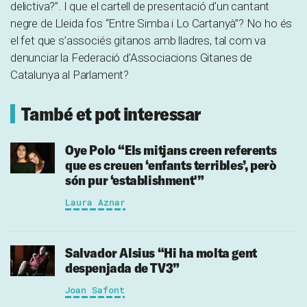
delictiva?”. I que el cartell de presentació d’un cantant
negre de Lleida fos “Entre Simba i Lo Cartanyà”? No ho és
el fet que s’associés gitanos amb lladres, tal com va
denunciar la Federació d’Associacions Gitanes de
Catalunya al Parlament?
També et pot interessar
Oye Polo
“Els mitjans creen referents
que es creuen ‘enfants terribles’, però
són pur ‘establishment'”
Laura Aznar
Salvador Alsius
“Hi ha molta gent
despenjada de TV3”
Joan Safont