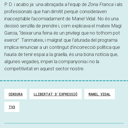
P. D. i acabo ja: una abraçada a l’equip de
Zona Franca
i als
professionals que han dimitit perquè consideraven
inacceptable l’acomiadament de Manel Vidal. No és una
decisió senzilla de prendre i, com explicava el mateix Magí
Garcia, “deixar una feina és un privilegi que no tothom pot
exercir”. Tanmateix, i malgrat que l’aturada del programa
implica renunciar a un contingut d’incorrecció política que
hauria de tenir espai a la graella, és una bona notícia que,
algunes vegades, imperi la companyonia i no la
competitivitat en aquest sector nostre.
CENSURA
LLIBERTAT D'EXPRESSIÓ
MANEL VIDAL
TV3