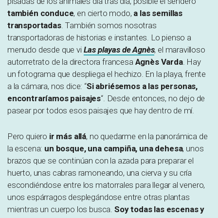
pisadas de los animales día tras día, posible el sendero
también conduce
, en cierto modo,
a las semillas
transportadas
. También somos nosotras
transportadoras de historias e instantes. Lo pienso a
menudo desde que vi
Las playas de Agnès
, el maravilloso
autorretrato de la directora francesa
Agnès Varda
. Hay
un fotograma que despliega el hechizo. En la playa, frente
a la cámara, nos dice: “
Si abriésemos a las personas,
encontraríamos paisajes
“. Desde entonces, no dejo de
pasear por todos esos paisajes que hay dentro de mí.
Pero quiero
ir más allá
, no quedarme en la panorámica de
la escena:
un bosque, una campiña, una dehesa
, unos
brazos que se continúan con la azada para preparar el
huerto, unas cabras ramoneando, una cierva y su cría
escondiéndose entre los matorrales para llegar al venero,
unos espárragos desplegándose entre otras plantas
mientras un cuerpo los busca.
Soy todas las escenas y