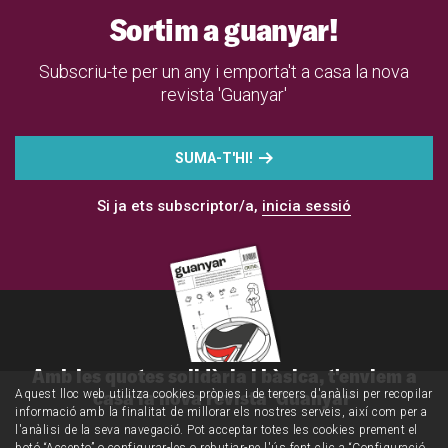
Sortim a guanyar!
Subscriu-te per un any i emporta't a casa la nova
revista 'Guanyar'
SUMA-T'HI!
Si ja ets subscriptor/a,
inicia sessió
Amb les quotes solidària i bàsica, t'enviem a
casa la nova revista 'Guanyar'
Aquest lloc web utilitza cookies pròpies i de tercers d'anàlisi per recopilar
informació amb la finalitat de millorar els nostres serveis, així com per a
l'anàlisi de la seva navegació. Pot acceptar totes les cookies prement el