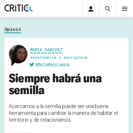
Àrea
Cerca
M
privada
Cerca
Subscriu-t'hi
Cerc
per...
Opinió
Inicia sessió
MARÍA SÁNCHEZ
Veterinària i escriptora
@MariaMercromina
Siempre habrá una
semilla
Acercarnos a la semilla puede ser una buena
herramienta para cambiar la manera de habitar el
territorio y de relacionarnos