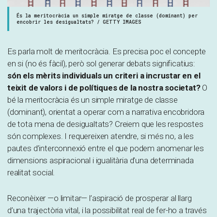
És la meritocràcia un simple miratge de classe (dominant) per
encobrir les desigualtats? / GETTY IMAGES
Es parla molt de meritocràcia. Es precisa poc el concepte
en si (no és fàcil), però sol generar debats significatius:
són els mèrits individuals un criteri a incrustar en el
teixit de valors i de polítiques de la nostra societat?
O
bé la meritocràcia és un simple miratge de classe
(dominant), orientat a operar com a narrativa encobridora
de tota mena de desigualtats? Creiem que les respostes
són complexes. I requereixen atendre, si més no, a les
pautes d’interconnexió entre el que podem anomenar les
dimensions aspiracional i igualitària d’una determinada
realitat social.
Reconèixer —o limitar— l’aspiració de prosperar al llarg
d’una trajectòria vital, i la possibilitat real de fer-ho a través