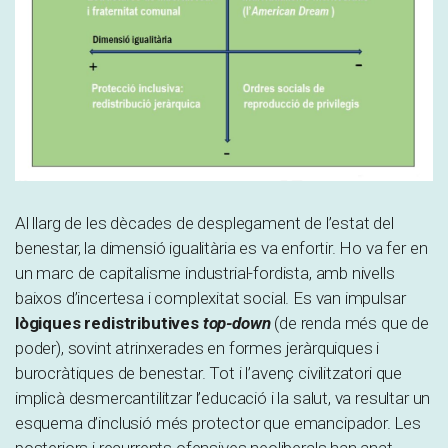
Al llarg de les dècades de desplegament de l’estat del
benestar, la dimensió igualitària es va enfortir. Ho va fer en
un marc de capitalisme industrial-fordista, amb nivells
baixos d’incertesa i complexitat social. Es van impulsar
lògiques redistributives
top-down
(de renda més que de
poder), sovint atrinxerades en formes jeràrquiques i
burocràtiques de benestar. Tot i l’avenç civilitzatori que
implicà desmercantilitzar l’educació i la salut, va resultar un
esquema d’inclusió més protector que emancipador. Les