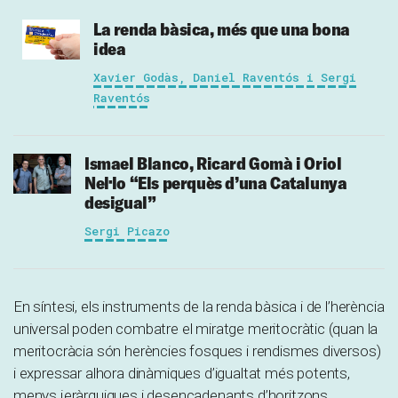
La renda bàsica, més que una bona
idea
Xavier Godàs, Daniel Raventós i Sergi
Raventós
Ismael Blanco, Ricard Gomà i Oriol
Nel·lo
“Els perquès d’una Catalunya
desigual”
Sergi Picazo
En síntesi, els instruments de la renda bàsica i de l’herència
universal poden combatre el miratge meritocràtic (quan la
meritocràcia són herències fosques i rendismes diversos)
i expressar alhora dinàmiques d’igualtat més potents,
menys jeràrquiques i desencadenants d’horitzons