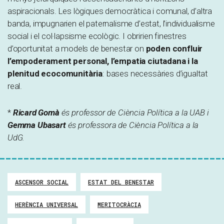
aspiracionals. Les lògiques democràtica i comunal, d’altra
banda, impugnarien el paternalisme d’estat, l’individualisme
social i el col·lapsisme ecològic. I obririen finestres
d’oportunitat a models de benestar on
poden confluir
l’empoderament personal, l’empatia ciutadana i la
plenitud ecocomunitària
: bases necessàries d’igualtat
real.
*
Ricard Gomà
és professor de Ciència Política a la UAB i
Gemma Ubasart
és professora de Ciència Política a la
UdG.
ASCENSOR SOCIAL
ESTAT DEL BENESTAR
HERÈNCIA UNIVERSAL
MERITOCRÀCIA