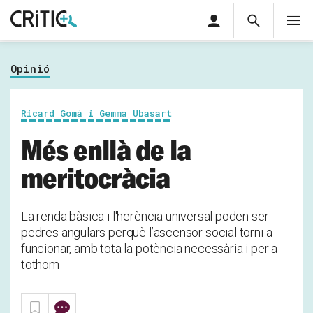
Àrea
Cerca
M
privada
Cerca
Subscriu-t'hi
Cerc
per...
Opinió
Inicia sessió
Ricard Gomà i Gemma Ubasart
Més enllà de la
meritocràcia
La renda bàsica i l'herència universal poden ser
pedres angulars perquè l’ascensor social torni a
funcionar, amb tota la potència necessària i per a
tothom