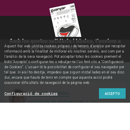
Amb les quotes solidària i bàsica, t'enviem a
casa la nova revista 'Guanyar'
Aquest lloc web utilitza cookies pròpies i de tercers d'anàlisi per recopilar
informació amb la finalitat de millorar els nostres serveis, així com per a
l'anàlisi de la seva navegació. Pot acceptar totes les cookies prement el
botó “Accepto” o configurar-les o rebutjar-ne l'ús fent clic a “Configuració
de Cookies”. L'usuari té la possibilitat de configurar el seu navegador per
tal que, si així ho desitja, impedexi que siguin instal·lades en el seu disc
Opinió
dur, encara que haurà de tenir en compte que aquesta acció podrà
ocasionar dificultats de navegació de la pàgina web.
ALBA CUEVAS BARBA
Configuració de cookies
ACCEPTO
Assessora en antiracisme i no-
discriminació
On és l’esquerra