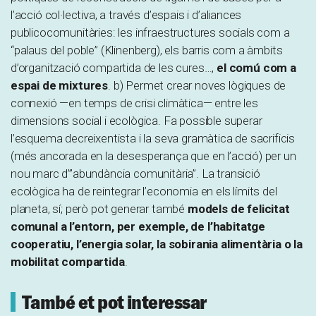
l’acció col·lectiva, a través d’espais i d’aliances
publicocomunitàries: les infraestructures socials com a
“palaus del poble” (Klinenberg), els barris com a àmbits
d’organització compartida de les cures…,
el comú com a
espai de mixtures
. b) Permet crear noves lògiques de
connexió —en temps de crisi climàtica— entre les
dimensions social i ecològica. Fa possible superar
l’esquema decreixentista i la seva gramàtica de sacrificis
(més ancorada en la desesperança que en l’acció) per un
nou marc d’”abundància comunitària”. La transició
ecològica ha de reintegrar l’economia en els límits del
planeta, sí; però pot generar també
models de felicitat
comunal a l’entorn, per exemple, de l’habitatge
cooperatiu, l’energia solar, la sobirania alimentària o la
mobilitat compartida
.
També et pot interessar