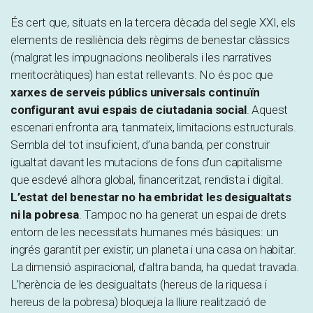
És cert que, situats en la tercera dècada del segle XXI, els
elements de resiliència dels règims de benestar clàssics
(malgrat les impugnacions neoliberals i les narratives
meritocràtiques) han estat rellevants. No és poc que
xarxes de serveis públics universals continuïn
configurant avui espais de ciutadania social
. Aquest
escenari enfronta ara, tanmateix, limitacions estructurals.
Sembla del tot insuficient, d’una banda, per construir
igualtat davant les mutacions de fons d’un capitalisme
que esdevé alhora global, financeritzat, rendista i digital.
L’estat del benestar no ha embridat les desigualtats
ni la pobresa
. Tampoc no ha generat un espai de drets
entorn de les necessitats humanes més bàsiques: un
ingrés garantit per existir; un planeta i una casa on habitar.
La dimensió aspiracional, d’altra banda, ha quedat travada.
L’herència de les desigualtats (hereus de la riquesa i
hereus de la pobresa) bloqueja la lliure realització de