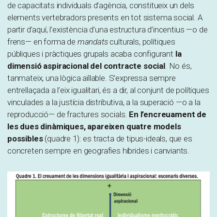
de capacitats individuals d’agència, constitueix un dels
elements vertebradors presents en tot sistema social. A
partir d’aquí, l’existència d’una estructura d’incentius —o de
frens— en forma de
mandats
culturals, polítiques
públiques i pràctiques grupals acaba configurant
la
dimensió aspiracional del contracte social
. No és,
tanmateix, una lògica aïllable. S’expressa sempre
entrellaçada a l’eix igualitari, és a dir, al conjunt de polítiques
vinculades a la justícia distributiva, a la superació —o a la
reproducció— de fractures socials.
En l’encreuament de
les dues dinàmiques, apareixen quatre models
possibles
(quadre 1): es tracta de tipus-ideals, que es
concreten sempre en geografies híbrides i canviants.