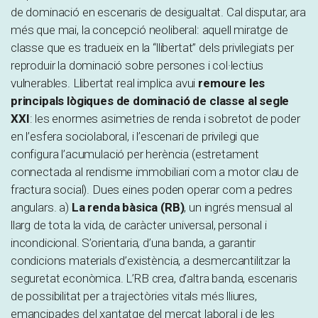
de dominació en escenaris de desigualtat. Cal disputar, ara
més que mai, la concepció neoliberal: aquell miratge de
classe que es tradueix en la “llibertat” dels privilegiats per
reproduir la dominació sobre persones i col·lectius
vulnerables. Llibertat real implica avui
remoure les
principals lògiques de dominació de classe al segle
XXI
: les enormes asimetries de renda i sobretot de poder
en l’esfera sociolaboral, i l’escenari de privilegi que
configura l’acumulació per herència (estretament
connectada al rendisme immobiliari com a motor clau de
fractura social). Dues eines poden operar com a pedres
angulars. a)
La renda bàsica (RB)
, un ingrés mensual al
llarg de tota la vida, de caràcter universal, personal i
incondicional. S’orientaria, d’una banda, a garantir
condicions materials d’existència, a desmercantilitzar la
seguretat econòmica. L’RB crea, d’altra banda, escenaris
de possibilitat per a trajectòries vitals més lliures,
emancipades del xantatge del mercat laboral i de les