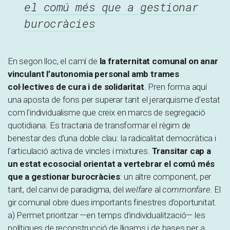
el comú més que a gestionar
burocràcies
En segon lloc, el camí de
la fraternitat comunal on anar
vinculant l’autonomia personal amb trames
col·lectives de cura i de solidaritat
. Pren forma aquí
una aposta de fons per superar tant el jerarquisme d’estat
com l’individualisme que creix en marcs de segregació
quotidiana. Es tractaria de transformar el règim de
benestar des d’una doble clau: la radicalitat democràtica i
l’articulació activa de vincles i mixtures.
Transitar cap a
un estat ecosocial orientat a vertebrar el comú més
que a gestionar burocràcies
: un altre component, per
tant, del canvi de paradigma, del
welfare
al
commonfare.
El
gir comunal obre dues importants finestres d’oportunitat.
a) Permet prioritzar —en temps d’individualització— les
polítiques de reconstrucció de lligams i de bases per a